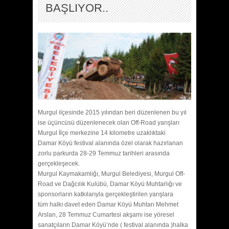
BAŞLIYOR..
Murgul ilçesinde 2015 yılından beri düzenlenen bu yıl
ise üçüncüsü düzenlenecek olan Off-Road yarışları
Murgul İlçe merkezine 14 kilometre uzaklıktaki
Damar Köyü festival alanında özel olarak hazırlanan
zorlu parkurda 28-29 Temmuz tarihleri arasında
gerçekleşecek.
Murgul Kaymakamlığı, Murgul Belediyesi, Murgul Off-
Road ve Dağcılık Kulübü, Damar Köyü Muhtarlığı ve
sponsorların katkılarıyla gerçekleştirilen yarışlara
tüm halkı davet eden Damar Köyü Muhtarı Mehmet
Arslan, 28 Temmuz Cumartesi akşamı ise yöresel
sanatçıların Damar Köyü’nde ( festival alanında )halka