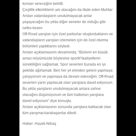
konser vereceğini belirtti.
Çeşitlik etkinliklerin yer alacağını da ifade eden Muhtar
Arslan vatandaşların unutulmayacak anlar
yaşayacağını bu yılda diğer seneler de olduğu gibi
nefes kesen
Off-Road yarışları için özel parkurlar oluşturduklarını ve
vatandaşların yarışları izlemeleri için de özel oturma
bölümleri yaptıklarını söyledi.
Arslan açıklamasının devamında; “Bizlerin en büyük
amacı köyümüzde böylesine sportif faaliyetlerin
sürekliliğini sağlamak. Spor severleri burada en iyi
şekilde ağırlamak. Ben her yıl elimden geleni yapmaya
çalışıyorum ve yapmaya da devam edeceğim. Off-Road
severleri yarın yapılacak olan yarışlara davet ediyorum.
Bu yılda yarışların unutulmayacak anlara sahne
olacağını düşünüyorum ve tüm halkımızı yarışlara
davet ediyorum” diye konuştu.
Arslan açıklamasının sonunda yarışlara katılacak olan
tüm yarışmacılarabaşarılar diledi.
Haber: Hayati Akbaş