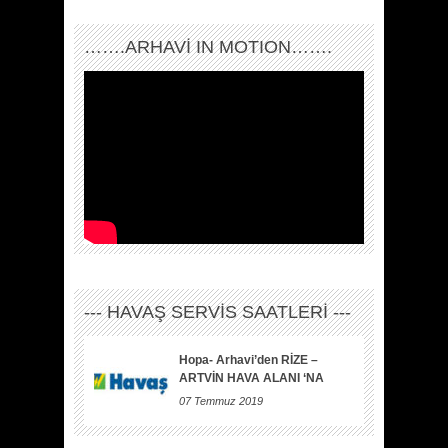
…….ARHAVI IN MOTION…….
--- HAVAŞ SERVİS SAATLERİ ---
Hopa- Arhavi’den RİZE –
ARTVİN HAVA ALANI ‘NA
07 Temmuz 2019