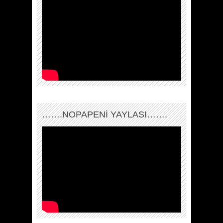
…….NOPAPENİ YAYLASI…….