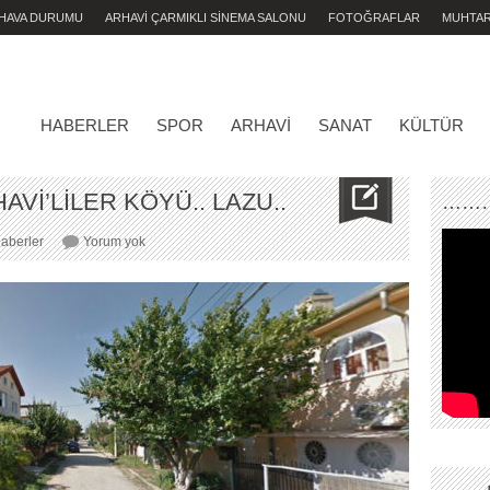
 HAVA DURUMU
ARHAVİ ÇARMIKLI SİNEMA SALONU
FOTOĞRAFLAR
MUHTA
HABERLER
SPOR
ARHAVI
SANAT
KÜLTÜR
Vİ’LİLER KÖYÜ.. LAZU..
………
ROMANYA’DA
aberler
Yorum yok
BİR
ARHAVİ’LİLER
KÖYÜ..
LAZU..