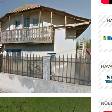
--- 
HAV
NÖB