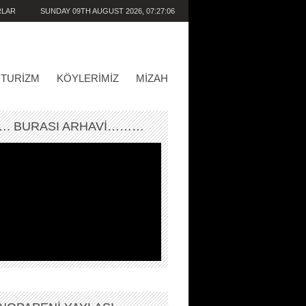
RLAR
SUNDAY 09TH AUGUST 2026,
07:27:06
AM
TURIZM
KÖYLERIMIZ
MIZAH
. BURASI ARHAVİ………