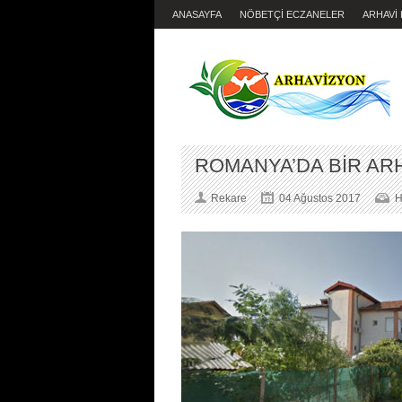
ANASAYFA
NÖBETÇİ ECZANELER
ARHAVİ
ROMANYA’DA BİR ARHA
Rekare
04 Ağustos 2017
H