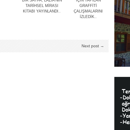
BİR SAYFA; LAZİA’NIN
İÇİN YAPILAN
TARİHSEL MİRASI
GRAFFİTİ
KİTABI YAYINLANDI..
ÇALIŞMALARINI
İZLEDİK..
Next post →