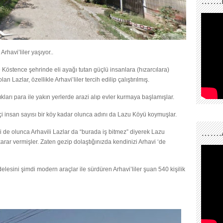
…….
avi’liler yaşıyor..
 Köstence şehrinde eli ayağı tutan güçlü insanlara (hızarcılara)
 Lazlar, özellikle Arhavi’liler tercih edilip çalıştırılmış.
ları para ile yakın yerlerde arazi alıp evler kurmaya başlamışlar.
 insan sayısı bir köy kadar olunca adını da Lazu Köyü koymuşlar.
…….
zi de olunca Arhavili Lazlar da “burada iş bitmez” diyerek Lazu
arar vermişler. Zaten gezip dolaştığınızda kendinizi Arhavi ‘de
lesini şimdi modern araçlar ile sürdüren Arhavi’liler şuan 540 kişilik