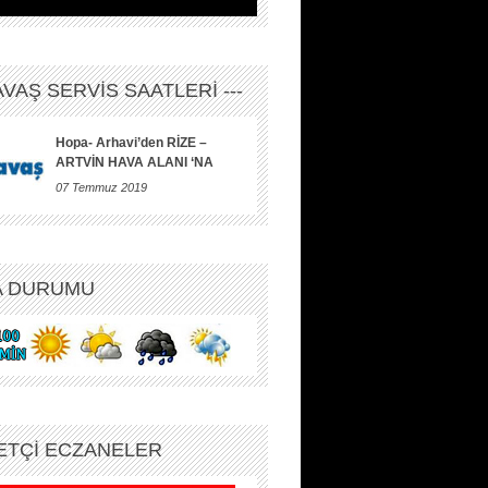
HAVAŞ SERVİS SAATLERİ ---
Hopa- Arhavi’den RİZE –
ARTVİN HAVA ALANI ‘NA
07 Temmuz 2019
A DURUMU
ETÇİ ECZANELER