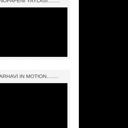
NOPAPENİ YAYLASI…….
ARHAVI IN MOTION…….