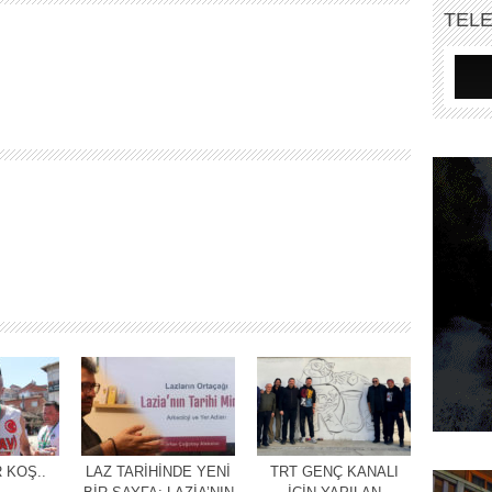
TEL
 KOŞ..
LAZ TARİHİNDE YENİ
TRT GENÇ KANALI