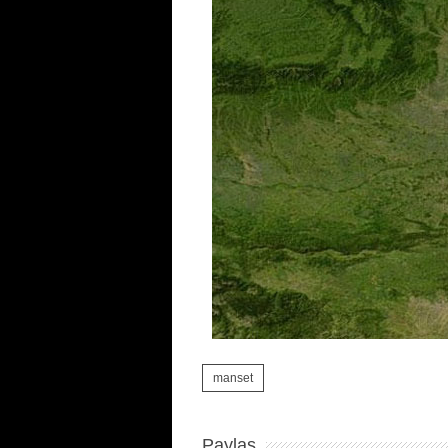
manset
Paylas