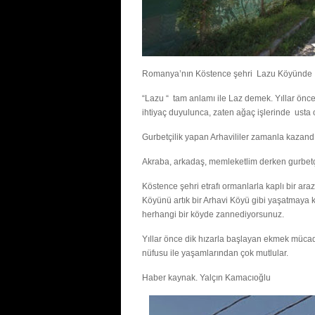
Romanya’nın Köstence şehri Lazu Köyünde Arh
“Lazu “ tam anlamı ile Laz demek. Yıllar önce
ihtiyaç duyulunca, zaten ağaç işlerinde usta olan
Gurbetçilik yapan Arhavililer zamanla kazandık
Akraba, arkadaş, memleketlim derken gurbetçi
Köstence şehri etrafı ormanlarla kaplı bir ara
Köyünü artık bir Arhavi Köyü gibi yaşatmaya k
herhangi bir köyde zannediyorsunuz.
Yıllar önce dik hızarla başlayan ekmek mücade
nüfusu ile yaşamlarından çok mutlular.
Haber kaynak. Yalçın Kamacıoğlu