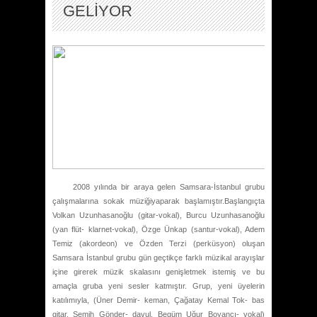
GELİYOR
2008 yılında bir araya gelen Samsara-İstanbul grubu
çalışmalarına sokak müziğiyaparak başlamıştır.Başlangıçta
Volkan Uzunhasanoğlu (gitar-vokal), Burcu Uzunhasanoğlu
(yan flüt- klarnet-vokal), Özge Ünkap (santur-vokal), Adem
Temiz (akordeon) ve Özden Terzi (perküsyon) oluşan
Samsara İstanbul grubu gün geçtikçe farklı müzikal arayışlar
içine girerek müzik skalasını genişletmek istemiş ve bu
amaçla gruba yeni sesler katmıştır. Grup, yeni üyelerin
katılımıyla, (Üner Demir- keman, Çağatay Kemal Tok- bas
gitar, Semih Gönder- davul, Begüm Uğur Boyancı- vokal)