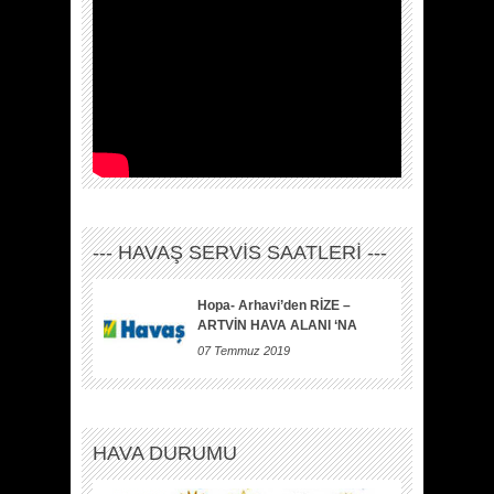
--- HAVAŞ SERVİS SAATLERİ ---
Hopa- Arhavi’den RİZE –
ARTVİN HAVA ALANI ‘NA
07 Temmuz 2019
HAVA DURUMU