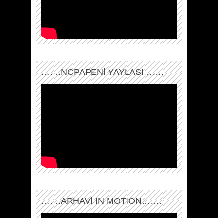
…….NOPAPENİ YAYLASI…….
…….ARHAVI IN MOTION…….