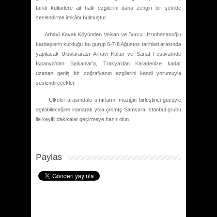
farklı kültürlere ait halk ezgilerini daha zengin bir şekilde
seslendirme imkânı bulmuştur.
Arhavi Kavak Köyünden Volkan ve Burcu Uzunhasanoğlu
kardeşlerin kurduğu bu gurup 6-7-8 Ağustos tarihleri arasında
yapılacak Uluslararası Arhavi Kültür ve Sanat Festivalinde
İspanya’dan Balkanlar’a, Trakya’dan Karadenize kadar
uzanan geniş bir coğrafyanın ezgilerini kendi yorumuyla
seslendirecekler.
Ülkeler arasındaki sınırların, müziğin birleştirici gücüyle
aşılabileceğine inanarak yola çıkmış Samsara İstanbul grubu
ile keyifli dakikalar geçirmeye hazır olun..
Paylas