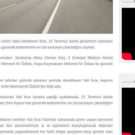
…….
 Artvin Valisi Muhterem İnce, 15 Temmuz darbe girişiminin ardından
güvenlik tedbirlerinin en üst seviyeye çıkarıldığını söyledi.
 Komutanı Jandarma Albay Osman Kılıç, İl Emniyet Müdürü Ahmet
iri Mehmet Ali Öztürk, Hopa Kaymakamı Mehmet Ali Özkan ile gümrük
…….
eri artırılan gümrük sahasını yerinde denetleyen Vali İnce, kapının
 Amiri Mehmet Ali Öztürk’ten bilgi aldı.
 bulunan Vali İnce burada yaptığı açıklamada, 15 Temmuz darbe
rp Sınır Kapısı’nda güvenlik tedbirlerinin en üst seviyeye çıkarıldığını
aldıklarını belirten Vali İnce,“Gümrük sahasında görev yapan personel
pan tüm personelimizin iş ve işlemlerini kolaylaştıracak ekipman
apımızda yaşanabilecek her türlü illegal geçişlere karşı gerekli olan