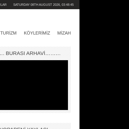
RLAR
SATURDAY 08TH AUGUST 2026,
03:48:45
AM
TURIZM
KÖYLERIMIZ
MIZAH
. BURASI ARHAVİ………