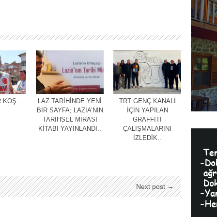
 KOŞ..
LAZ TARİHİNDE YENİ
TRT GENÇ KANALI
BİR SAYFA; LAZİA’NIN
İÇİN YAPILAN
TARİHSEL MİRASI
GRAFFİTİ
KİTABI YAYINLANDI..
ÇALIŞMALARINI
İZLEDİK..
Next post →