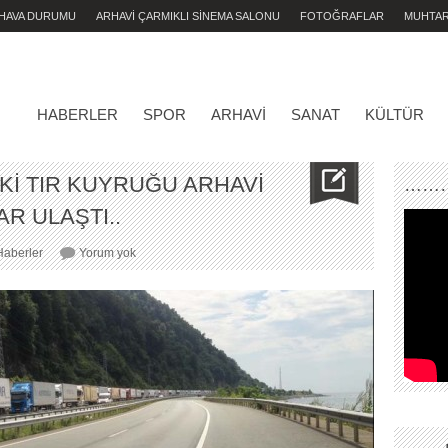
 HAVA DURUMU
ARHAVİ ÇARMIKLI SİNEMA SALONU
FOTOĞRAFLAR
MUHTA
HABERLER
SPOR
ARHAVI
SANAT
KÜLTÜR
İ TIR KUYRUĞU ARHAVİ
………
R ULAŞTI..
SARP
Haberler
Yorum yok
GÜMRÜĞÜNDEKİ
TIR
KUYRUĞU
ARHAVİ
FENER
ALANINA
KADAR
ULAŞTI..