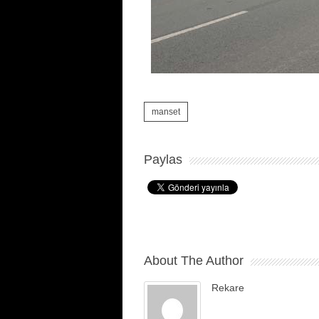
manset
Paylas
About The Author
Rekare