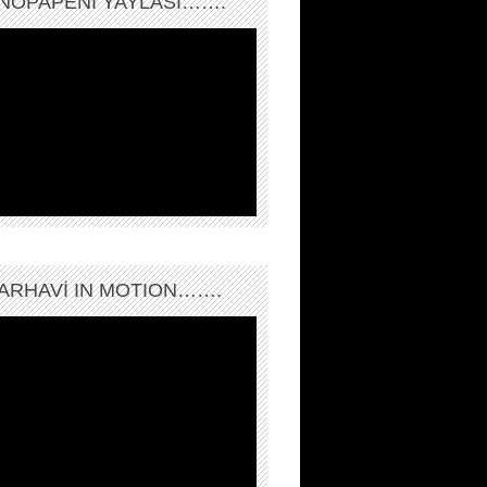
NOPAPENİ YAYLASI…….
ARHAVI IN MOTION…….