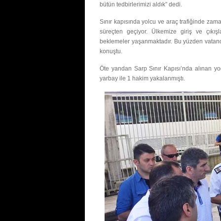
bütün tedbirlerimizi aldık” dedi.
Sınır kapısında yolcu ve araç trafiğinde zam
süreçten geçiyor. Ülkemize giriş ve çık
beklemeler yaşanmaktadır. Bu yüzden vatanda
konuştu.
Öte yandan Sarp Sınır Kapısı’nda alınan y
yarbay ile 1 hakim yakalanmıştı.