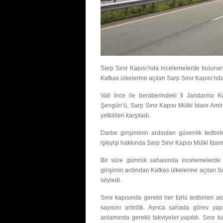
Sarp Sınır Kapısı’nda incelemelerde bulunan
Kafkas ülkelerine açılan Sarp Sınır Kapısı’nda 
Vali İnce ile beraberindeki İl Jandarma
Şengün’ü, Sarp Sınır Kapısı Mülki İdare Am
yetkilileri karşıladı.
Darbe girişiminin ardından güvenlik tedbirl
işleyişi hakkında Sarp Sınır Kapısı Mülki İdare
Bir süre gümrük sahasında incelemelerde
girişimin ardından Kafkas ülkelerine açılan Sa
söyledi.
Sınır kapısında gerekli her türlü tedbirleri 
sayısını artırdık. Ayrıca sahada görev ya
anlamında gerekli takviyeler yapıldı. Sınır k