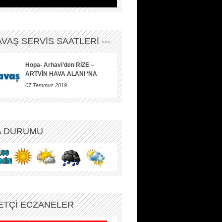
HAVAŞ SERVİS SAATLERİ ---
Hopa- Arhavi’den RİZE –
ARTVİN HAVA ALANI ‘NA
07 Temmuz 2019
A DURUMU
ETÇİ ECZANELER