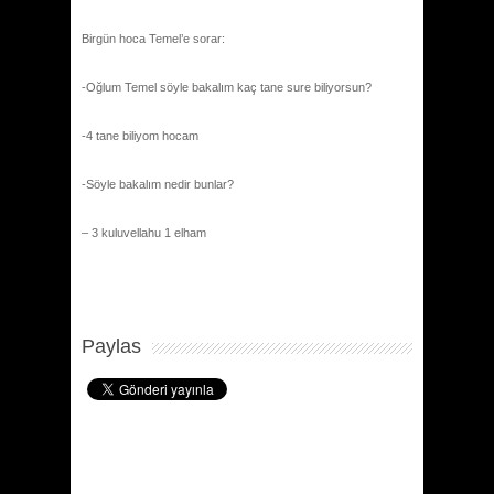
Birgün hoca Temel’e sorar:
-Oğlum Temel söyle bakalım kaç tane sure biliyorsun?
-4 tane biliyom hocam
-Söyle bakalım nedir bunlar?
– 3 kuluvellahu 1 elham
Paylas