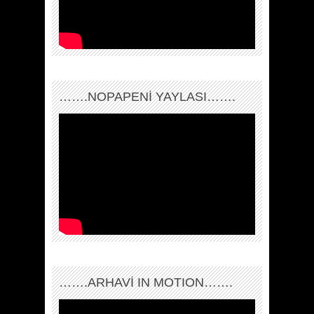
…….NOPAPENİ YAYLASI…….
…….ARHAVI IN MOTION…….