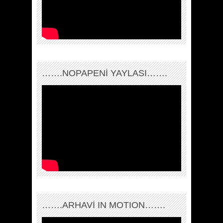
…….NOPAPENİ YAYLASI…….
…….ARHAVI IN MOTION…….