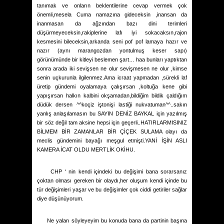
tanımak ve onların beklentilerine cevap vermek çok
önemli,mesela Cuma namazına gideceksin ,inansan da
inanmasan da ağzından bazı dini terimleri
düşürmeyeceksin,rakiplerine lafı iyi sokacaksın,rajon
kesmesini bileceksin,arkanda seni pof pof lamaya hazır ve
nazır (aynı marangozdan yontulmuş keser sapı)
görünümünde bir kitleyi beslemen şart… haa bunları yaptıktan
sonra arada iki sevişsen ne olur sevişmesen ne olur ,kimse
senin uçkurunla ilgilenmez.Ama icraat yapmadan ,sürekli laf
üretip gündemi oyalamaya çalışırsan ,koltuğa kene gibi
yapışırsan halkın kalbini okşamadan,bildiğim bildik çaldığım
düdük dersen ^^koçiz iştonişi lastiği nukvatuman^^..sakın
yanlış anlaşılamasın bu SAYIN DENİZ BAYKAL için yazılmış
bir söz değil tam aksine hepsi için geçerli..HATIRLARMISINIZ
BİLMEM BİR ZAMANLAR BİR ÇİÇEK SULAMA olayı da
meclis gündemini bayağı meşgul etmişti.YANİ İŞİN ASLI
KAMERA İCAT OLDU MERTLİK OKİHU.
CHP ‘ nin kendi içindeki bu değişimi bana sorarsanız
çoktan olması gereken bir olaydı,her oluşum kendi içinde bu
tür değişimleri yaşar ve bu değişimler çok ciddi getiriler sağlar
diye düşünüyorum.
Ne yalan söyleyeyim bu konuda bana da partinin başına