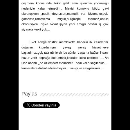
geçmem konusunda teklif geldi ama işlerimin yoğunluğu
nedeniyle kabul etmedim.. Mayisi komoxtu köyiz çayi
okvatuşiyen ,pucik doynasen,mamulik var kiyoms,oxoyiz
gömcims,romatizma miğun,burgulepe mskunz,ontule
okonuşiyen ,dişka okvatuşiyen yani sevgili dostlar iş çok
siyasete vakit yok…
Evet sevgili dostlar memlekette baharın ilk esintilerini,
doğanın kıpırdanışını yavaş yavaş hissetmeye
başladınız..çok tatlı günlerdir bu günler yaşama bağlar insanı
huzur verir ,toprağa dokunmak,kokuları içine çekmek …. Ah
ulan ahhhh ,,ne özlemişim memleketi.. hadi kalın sağlıcakla …
kameralara dikkat edelim beyler….sevgi ve saygılarımla…
Paylas