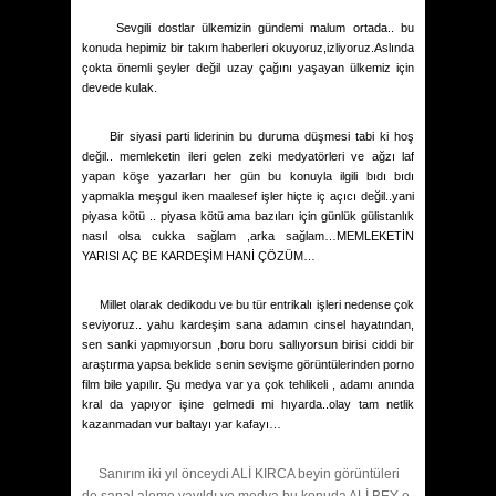
Sevgili dostlar ülkemizin gündemi malum ortada.. bu
konuda hepimiz bir takım haberleri okuyoruz,izliyoruz.Aslında
çokta önemli şeyler değil uzay çağını yaşayan ülkemiz için
devede kulak.
Bir siyasi parti liderinin bu duruma düşmesi tabi ki hoş
değil.. memleketin ileri gelen zeki medyatörleri ve ağzı laf
yapan köşe yazarları her gün bu konuyla ilgili bıdı bıdı
yapmakla meşgul iken maalesef işler hiçte iç açıcı değil..yani
piyasa kötü .. piyasa kötü ama bazıları için günlük gülistanlık
nasıl olsa cukka sağlam ,arka sağlam…MEMLEKETİN
YARISI AÇ BE KARDEŞİM HANİ ÇÖZÜM…
Millet olarak dedikodu ve bu tür entrikalı işleri nedense çok
seviyoruz.. yahu kardeşim sana adamın cinsel hayatından,
sen sanki yapmıyorsun ,boru boru sallıyorsun birisi ciddi bir
araştırma yapsa beklide senin sevişme görüntülerinden porno
film bile yapılır. Şu medya var ya çok tehlikeli , adamı anında
kral da yapıyor işine gelmedi mi hıyarda..olay tam netlik
kazanmadan vur baltayı yar kafayı…
Sanırım iki yıl önceydi ALİ KIRCA beyin görüntüleri