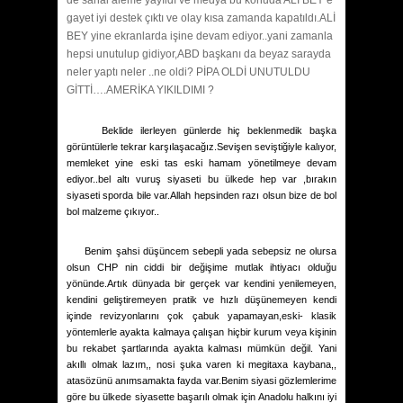
de sanal aleme yayıldı ve medya bu konuda ALİ BEY e
gayet iyi destek çıktı ve olay kısa zamanda kapatıldı.ALİ
BEY yine ekranlarda işine devam ediyor..yani zamanla
hepsi unutulup gidiyor,ABD başkanı da beyaz sarayda
neler yaptı neler ..ne oldi? PİPA OLDİ UNUTULDU
GİTTİ….AMERİKA YIKILDIMI ?
Beklide ilerleyen günlerde hiç beklenmedik başka
görüntülerle tekrar karşılaşacağız.Sevişen seviştiğiyle kalıyor,
memleket yine eski tas eski hamam yönetilmeye devam
ediyor..bel altı vuruş siyaseti bu ülkede hep var ,bırakın
siyaseti sporda bile var.Allah hepsinden razı olsun bize de bol
bol malzeme çıkıyor..
Benim şahsi düşüncem sebepli yada sebepsiz ne olursa
olsun CHP nin ciddi bir değişime mutlak ihtiyacı olduğu
yönünde.Artık dünyada bir gerçek var kendini yenilemeyen,
kendini geliştiremeyen pratik ve hızlı düşünemeyen kendi
içinde revizyonlarını çok çabuk yapamayan,eski- klasik
yöntemlerle ayakta kalmaya çalışan hiçbir kurum veya kişinin
bu rekabet şartlarında ayakta kalması mümkün değil. Yani
akıllı olmak lazım,, nosi şuka varen ki megitaxa kaybana,,
atasözünü anımsamakta fayda var.Benim siyasi gözlemlerime
göre bu ülkede siyasette başarılı olmak için Anadolu halkını iyi