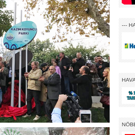
--- 
HAV
NÖB