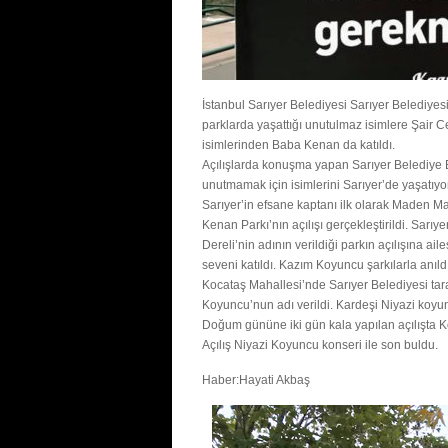
İstanbul Sarıyer Belediyesi Sarıyer Belediy
parklarda yaşattığı unutulmaz isimlere Şair
isimlerinden Baba Kenan da katıldı.
Açılışlarda konuşma yapan Sarıyer Belediye 
unutmamak için isimlerini Sarıyer’de yaşatıyo
Sarıyer’in efsane kaptanı ilk olarak Maden M
Kenan Parkı’nın açılışı gerçekleştirildi. Sarı
Dereli’nin adının verildiği parkın açılışına ai
seveni katıldı. Kazım Koyuncu şarkılarla anıld
Kocataş Mahallesi’nde Sarıyer Belediyesi tar
Koyuncu’nun adı verildi. Kardeşi Niyazi koyunc
Doğum gününe iki gün kala yapılan açılışta K
Açılış Niyazi Koyuncu konseri ile son buldu.
Haber:Hayati Akbaş