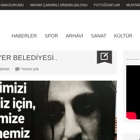
 HAVA DURUMU
ARHAVİ ÇARMIKLI SİNEMA SALONU
FOTOĞRAFLAR
MUHTA
HABERLER
SPOR
ARHAVI
SANAT
KÜLTÜR
ER BELEDİYESİ..
………
TEŞEKKÜRLER
berler
Yorum yok
SARIYER
BELEDİYESİ..