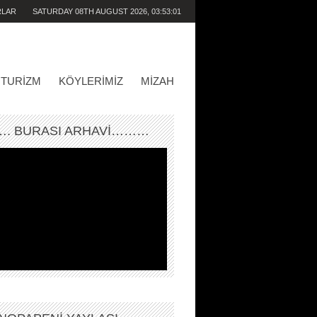
RLAR
SATURDAY 08TH AUGUST 2026,
03:53:01
PM
TURIZM
KÖYLERIMIZ
MIZAH
. BURASI ARHAVİ………