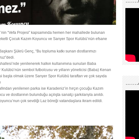
…….
esi’nin “Vefa Projesi” kapsamında hemen her mahallede bulunan
 Ceketli Çocuk Kazım Koyuncu ve Sarıyer Spor Kulübü’nün efsane
Başkanı Şükrü Genç, “Bu topluma katkı sunan dostlarımızı
ruz”dedi.
ahallesi’nde yenilenerek halkın kullanımına sunulan Baba
yer Kulübü’nün sembol futbolcusu ve yılların yöneticisi (Baba) Kenan
lesi başta olmak üzere Sarıyer Spor Kulübü taraftarı ve çok sayıda
…….
ı
afından yenilenen parka ise Karadeniz’in hırçın çocuğu Kazım
u ve dostlarının bulunduğu açılışta sanatçı şarkılarıyla anıldı.
oyuncu’nun çok sevdiği Laz böreği vatandaşlara ikram edildi.