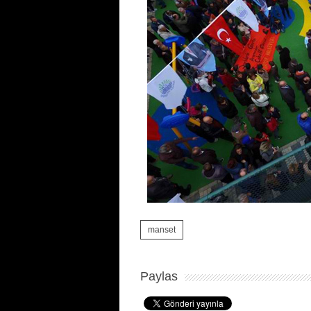
manset
Paylas