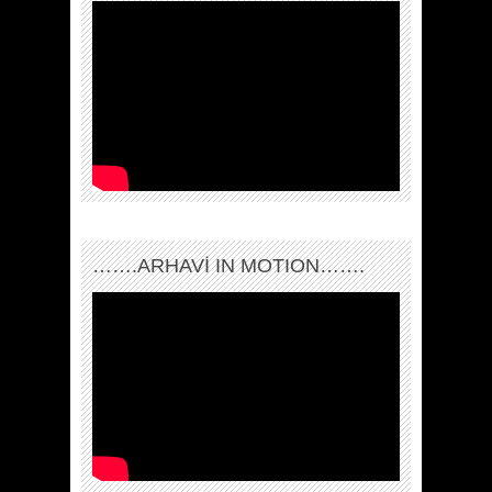
…….ARHAVI IN MOTION…….