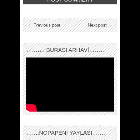
← Previous post
Next post →
………. BURASI ARHAVİ………
…….NOPAPENİ YAYLASI…….