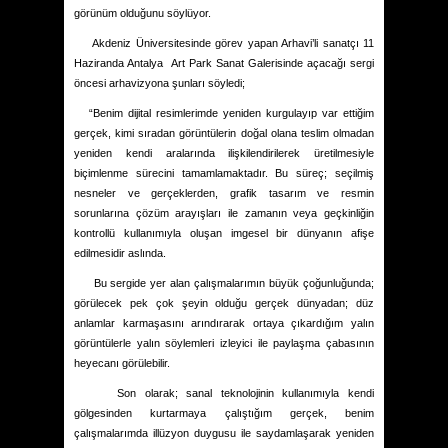
görünüm olduğunu söylüyor.
Akdeniz Üniversitesinde görev yapan Arhavi’li sanatçı 11
Haziranda Antalya
Art Park Sanat Galerisinde açacağı sergi
öncesi arhavizyona şunları söyledi;
“Benim dijital resimlerimde yeniden kurgulayıp var ettiğim
gerçek, kimi sıradan görüntülerin doğal olana teslim olmadan
yeniden kendi aralarında ilişkilendirilerek üretilmesiyle
biçimlenme sürecini tamamlamaktadır. Bu süreç; seçilmiş
nesneler ve gerçeklerden, grafik tasarım ve resmin
sorunlarına çözüm arayışları ile zamanın veya geçkinliğin
kontrollü kullanımıyla oluşan imgesel bir dünyanın afişe
edilmesidir aslında.
Bu sergide yer alan çalışmalarımın büyük çoğunluğunda;
görülecek pek çok şeyin olduğu gerçek dünyadan; düz
anlamlar karmaşasını arındırarak ortaya çıkardığım yalın
görüntülerle yalın söylemleri izleyici ile paylaşma çabasının
heyecanı görülebilir.
Son olarak; sanal teknolojinin kullanımıyla kendi
gölgesinden kurtarmaya çalıştığım gerçek, benim
çalışmalarımda illüzyon duygusu ile saydamlaşarak yeniden