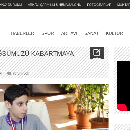
 HAVA DURUMU
ARHAVİ ÇARMIKLI SİNEMA SALONU
FOTOĞRAFLAR
MUHTA
HABERLER
SPOR
ARHAVI
SANAT
KÜLTÜR
ÖĞSÜMÜZÜ KABARTMAYA
………
TUNAHAN
or
Yorum yok
YILDIZ
GÖĞSÜMÜZÜ
KABARTMAYA
DEVAM
EDİYOR