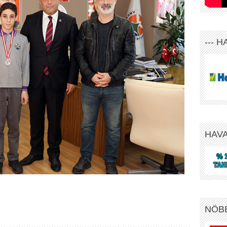
--- 
HAV
NÖB