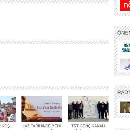
ÖNE
RAD
 KOŞ..
LAZ TARİHİNDE YENİ
TRT GENÇ KANALI