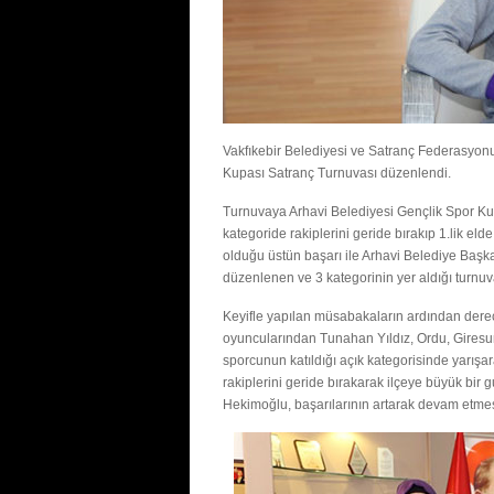
Vakfıkebir Belediyesi ve Satranç Federasyonu Tr
Kupası Satranç Turnuvası düzenlendi.
Turnuvaya Arhavi Belediyesi Gençlik Spor Kul
kategoride rakiplerini geride bırakıp 1.lik e
olduğu üstün başarı ile Arhavi Belediye Başk
düzenlenen ve 3 kategorinin yer aldığı turnu
Keyifle yapılan müsabakaların ardından derec
oyuncularından Tunahan Yıldız, Ordu, Gires
sporcunun katıldığı açık kategorisinde yarışa
rakiplerini geride bırakarak ilçeye büyük bir 
Hekimoğlu, başarılarının artarak devam etme