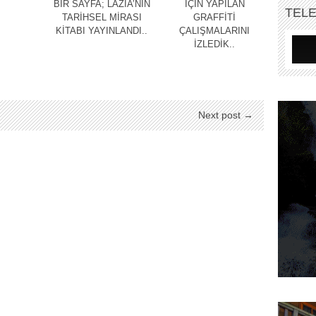
BİR SAYFA; LAZİA’NIN
İÇİN YAPILAN
TEL
TARİHSEL MİRASI
GRAFFİTİ
KİTABI YAYINLANDI..
ÇALIŞMALARINI
İZLEDİK..
Next post →