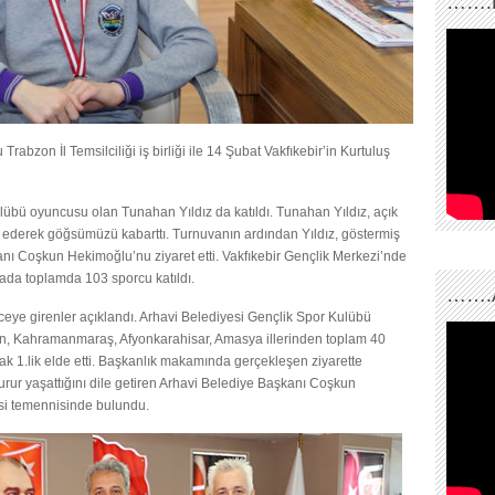
…….
abzon İl Temsilciliği iş birliği ile 14 Şubat Vakfıkebir’in Kurtuluş
übü oyuncusu olan Tunahan Yıldız da katıldı. Tunahan Yıldız, açık
lde ederek göğsümüzü kabarttı. Turnuvanın ardından Yıldız, göstermiş
anı Coşkun Hekimoğlu’nu ziyaret etti. Vakfıkebir Gençlik Merkezi’nde
vada toplamda 103 sporcu katıldı.
…….
eye girenler açıklandı. Arhavi Belediyesi Gençlik Spor Kulübü
un, Kahramanmaraş, Afyonkarahisar, Amasya illerinden toplam 40
rak 1.lik elde etti. Başkanlık makamında gerçekleşen ziyarette
gurur yaşattığını dile getiren Arhavi Belediye Başkanı Coşkun
si temennisinde bulundu.