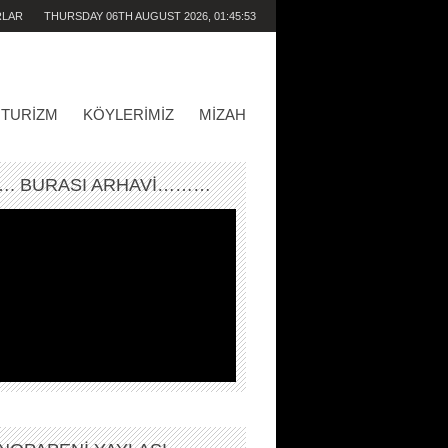
RLAR
THURSDAY 06TH AUGUST 2026,
01:45:53
PM
TURIZM
KÖYLERIMIZ
MIZAH
. BURASI ARHAVİ………