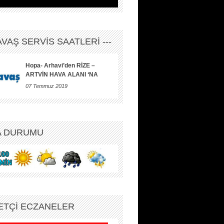
HAVAŞ SERVİS SAATLERİ ---
Hopa- Arhavi’den RİZE –
ARTVİN HAVA ALANI ‘NA
07 Temmuz 2019
A DURUMU
ETÇİ ECZANELER