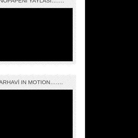
NOPAPENİ YAYLASI…….
ARHAVI IN MOTION…….