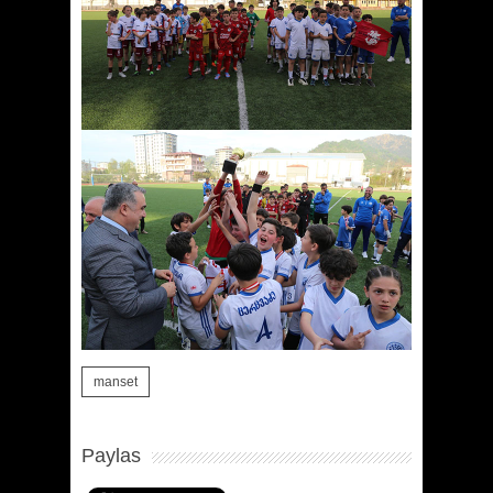
manset
Paylas