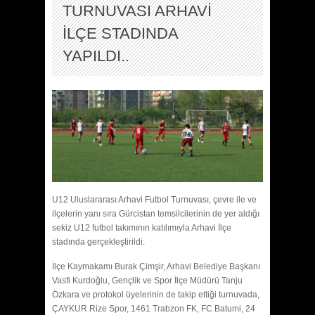
TURNUVASI ARHAVİ
İLÇE STADINDA
YAPILDI..
U12 Uluslararası Arhavi Futbol Turnuvası, çevre ile ve
ilçelerin yanı sıra Gürcistan temsilcilerinin de yer aldığı
sekiz U12 futbol takımının katılımıyla Arhavi İlçe
stadında gerçekleştirildi.
İlçe Kaymakamı Burak Çimşir, Arhavi Belediye Başkanı
Vasfi Kurdoğlu, Gençlik ve Spor İlçe Müdürü Tanju
Özkara ve protokol üyelerinin de takip ettiği turnuvada,
ÇAYKUR Rize Spor, 1461 Trabzon FK, FC Batumi, 24