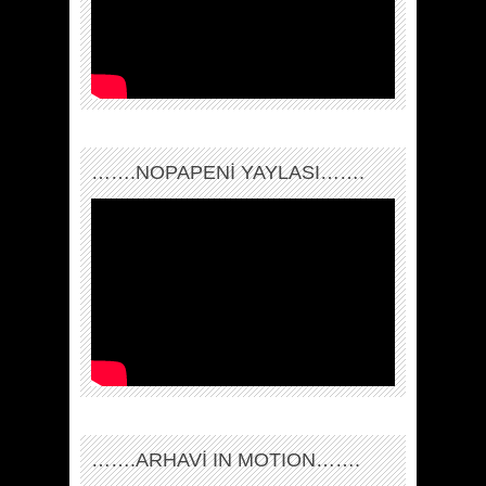
…….NOPAPENİ YAYLASI…….
…….ARHAVI IN MOTION…….