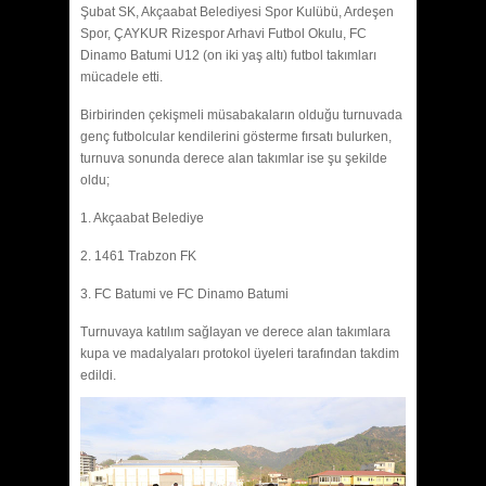
Şubat SK, Akçaabat Belediyesi Spor Kulübü, Ardeşen
Spor, ÇAYKUR Rizespor Arhavi Futbol Okulu, FC
Dinamo Batumi U12 (on iki yaş altı) futbol takımları
mücadele etti.
Birbirinden çekişmeli müsabakaların olduğu turnuvada
genç futbolcular kendilerini gösterme fırsatı bulurken,
turnuva sonunda derece alan takımlar ise şu şekilde
oldu;
1. Akçaabat Belediye
2. 1461 Trabzon FK
3. FC Batumi ve FC Dinamo Batumi
Turnuvaya katılım sağlayan ve derece alan takımlara
kupa ve madalyaları protokol üyeleri tarafından takdim
edildi.