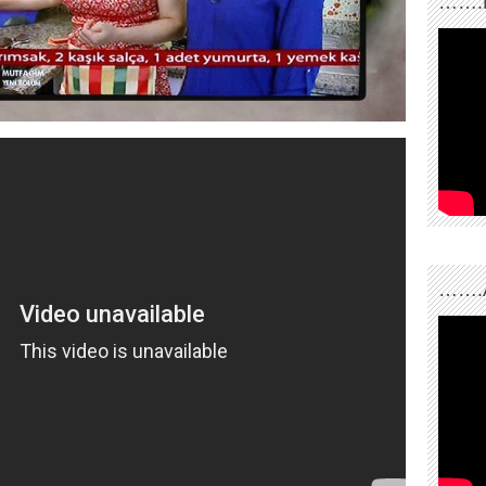
…….
…….