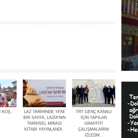
 KOŞ..
LAZ TARİHİNDE YENİ
TRT GENÇ KANALI
BİR SAYFA; LAZİA’NIN
İÇİN YAPILAN
TARİHSEL MİRASI
GRAFFİTİ
KİTABI YAYINLANDI..
ÇALIŞMALARINI
İZLEDİK..