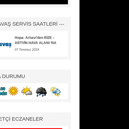
HAVAŞ SERVİS SAATLERİ ---
Hopa- Arhavi’den RİZE –
ARTVİN HAVA ALANI ‘NA
07 Temmuz 2019
A DURUMU
ETÇİ ECZANELER