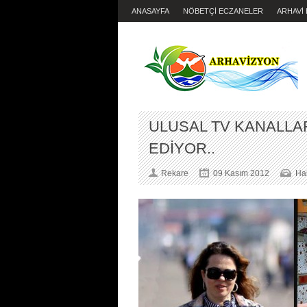
ANASAYFA
NÖBETÇİ ECZANELER
ARHAVİ
ULUSAL TV KANALLA
EDİYOR..
Rekare
09 Kasım 2012
Ha