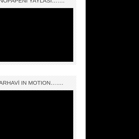
NOPAPENİ YAYLASI…….
ARHAVI IN MOTION…….