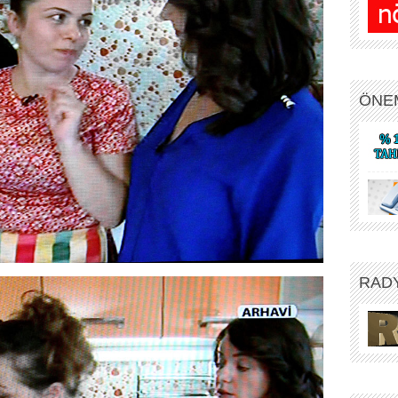
ÖNE
RAD