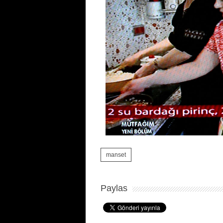
manset
Paylas