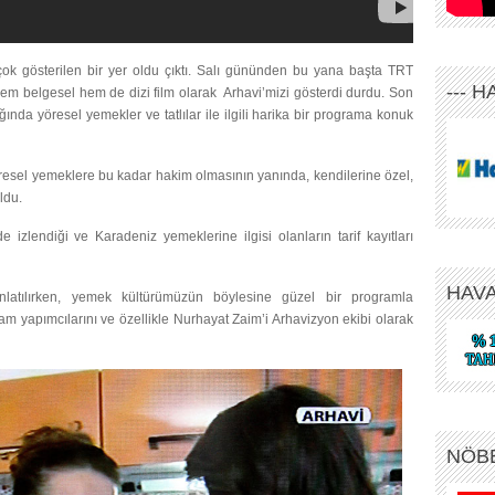
çok gösterilen bir yer oldu çıktı. Salı gününden bu yana başta TRT
--- 
m belgesel hem de dizi film olarak Arhavi’mizi gösterdi durdu. Son
da yöresel yemekler ve tatlılar ile ilgili harika bir programa konuk
resel yemeklere bu kadar hakim olmasının yanında, kendilerine özel,
ldu.
izlendiği ve Karadeniz yemeklerine ilgisi olanların tarif kayıtları
HAV
nlatılırken, yemek kültürümüzün böylesine güzel bir programla
ram yapımcılarını ve özellikle Nurhayat Zaim’i Arhavizyon ekibi olarak
NÖB