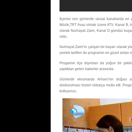
İlçemiz son günlerde ulusal kanallarda en 
Müzik,TRT Avaz olmak üzere ATV, Kanal B, he
olarak Nurhayat Zaim, Kanal D gündüz kuşağın
oldu.
Nurhayat Zaim’in çalışan bir bayan olarak yö
yemek tarifleri de programın en güzel anları o
Progamın ilçe dışından da yoğun bir şekilde 
yaptıkları gelen haberler arasında.
Günlerdir ekranlarda Arhavi’nin doğası a
doldurulması bizleri oldukça mutlu etti. Prog
kutluyoruz..