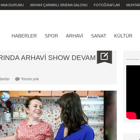
 HAVA DURUMU
ARHAVİ ÇARMIKLI SİNEMA SALONU
FOTOĞRAFLAR
MUHTA
HABERLER
SPOR
ARHAVI
SANAT
KÜLTÜR
RINDA ARHAVİ SHOW DEVAM
………
ULUSAL
berler
Yorum yok
TV
KANALLARINDA
ARHAVİ
SHOW
DEVAM
EDİYOR..