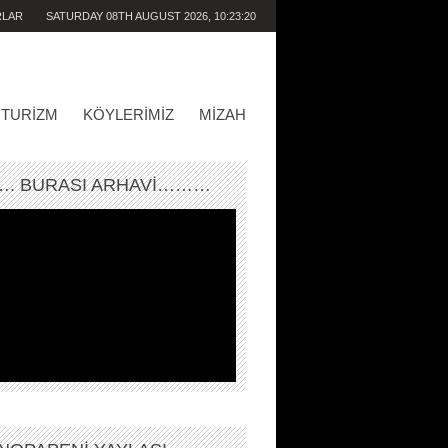
RLAR
SATURDAY 08TH AUGUST 2026,
10:23:20
AM
TURIZM
KÖYLERIMIZ
MIZAH
. BURASI ARHAVİ………