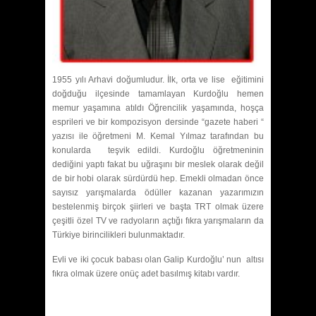
1955 yılı Arhavi doğumludur. İlk, orta ve lise eğitimini
doğduğu ilçesinde tamamlayan Kurdoğlu hemen
memur yaşamına atıldı Öğrencilik yaşamında, hoşça
esprileri ve bir kompozisyon dersinde “gazete haberi “
yazısı ile öğretmeni M. Kemal Yılmaz tarafından bu
konularda teşvik edildi. Kurdoğlu öğretmeninin
dediğini yaptı fakat bu uğraşını bir meslek olarak değil
de bir hobi olarak sürdürdü hep. Emekli olmadan önce
sayısız yarışmalarda ödüller kazanan yazarımızın
bestelenmiş birçok şiirleri ve başta TRT olmak üzere
çeşitli özel TV ve radyoların açtığı fıkra yarışmaların da
Türkiye birincilikleri bulunmaktadır.
Evli ve iki çocuk babası olan Galip Kurdoğlu’ nun altısı
fıkra olmak üzere onüç adet basılmış kitabı vardır.