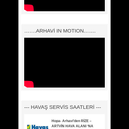
…….ARHAVI IN MOTION…….
--- HAVAŞ SERVİS SAATLERİ ---
Hopa- Arhavi’den RİZE –
ARTVİN HAVA ALANI ‘NA