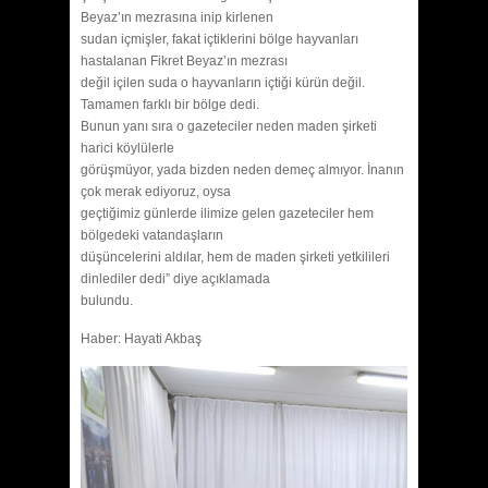
Beyaz’ın mezrasına inip kirlenen
sudan içmişler, fakat içtiklerini bölge hayvanları
hastalanan Fikret Beyaz’ın mezrası
değil içilen suda o hayvanların içtiği kürün değil.
Tamamen farklı bir bölge dedi.
Bunun yanı sıra o gazeteciler neden maden şirketi
harici köylülerle
görüşmüyor, yada bizden neden demeç almıyor. İnanın
çok merak ediyoruz, oysa
geçtiğimiz günlerde ilimize gelen gazeteciler hem
bölgedeki vatandaşların
düşüncelerini aldılar, hem de maden şirketi yetkilileri
dinlediler dedi” diye açıklamada
bulundu.
Haber: Hayati Akbaş