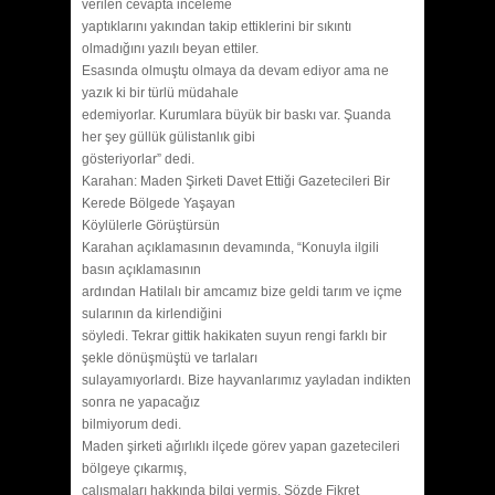
verilen cevapta inceleme
yaptıklarını yakından takip ettiklerini bir sıkıntı
olmadığını yazılı beyan ettiler.
Esasında olmuştu olmaya da devam ediyor ama ne
yazık ki bir türlü müdahale
edemiyorlar. Kurumlara büyük bir baskı var. Şuanda
her şey güllük gülistanlık gibi
gösteriyorlar” dedi.
Karahan: Maden Şirketi Davet Ettiği Gazetecileri Bir
Kerede Bölgede Yaşayan
Köylülerle Görüştürsün
Karahan açıklamasının devamında, “Konuyla ilgili
basın açıklamasının
ardından Hatilalı bir amcamız bize geldi tarım ve içme
sularının da kirlendiğini
söyledi. Tekrar gittik hakikaten suyun rengi farklı bir
şekle dönüşmüştü ve tarlaları
sulayamıyorlardı. Bize hayvanlarımız yayladan indikten
sonra ne yapacağız
bilmiyorum dedi.
Maden şirketi ağırlıklı ilçede görev yapan gazetecileri
bölgeye çıkarmış,
çalışmaları hakkında bilgi vermiş. Sözde Fikret