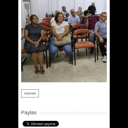
manset
Paylas