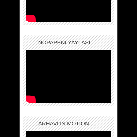
…….NOPAPENİ YAYLASI…….
…….ARHAVI IN MOTION…….