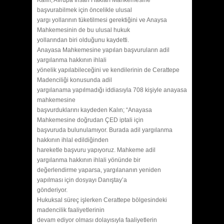
başvurabilmek için öncelikle ulusal
yargı yollarının tüketilmesi gerektiğini ve Anaysa
Mahkemesinin de bu ulusal hukuk
yollarından biri olduğunu kaydetti.
Anayasa Mahkemesine yapılan başvuruların adil
yargılanma hakkının ihlali
yönelik yapılabileceğini ve kendilerinin de Cerattepe
Madenciliği konusunda adil
yargılanama yapılmadığı iddiasıyla 708 kişiyle anayasa
mahkemesine
başvurduklarını kaydeden Kalın; “Anayasa
Mahkemesine doğrudan ÇED iptali için
başvuruda bulunulamıyor. Burada adil yargılanma
hakkının ihlal edildiğinden
hareketle başvuru yapıyoruz. Mahkeme adil
yargılanma hakkının ihlali yönünde bir
değerlendirme yaparsa, yargılananın yeniden
yapılması için dosyayı Danıştay’a
gönderiyor.
Hukuksal süreç işlerken Cerattepe bölgesindeki
madencilik faaliyetlerinin
devam ediyor olması dolayısıyla faaliyetlerin