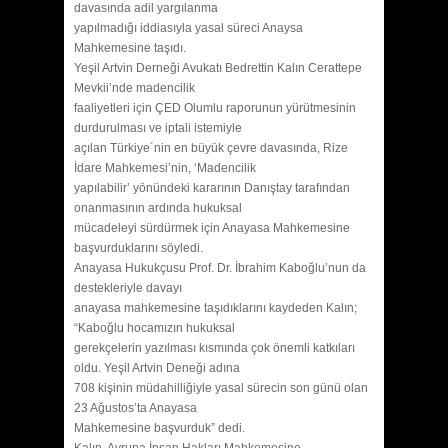
davasında adil yargılanma
yapılmadığı iddiasıyla yasal süreci Anaysa
Mahkemesine taşıdı.
Yeşil Artvin Derneği Avukatı Bedrettin Kalın Cerattepe
Mevkii’nde madencilik
faaliyetleri için ÇED Olumlu raporunun yürütmesinin
durdurulması ve iptali istemiyle
açılan Türkiye´nin en büyük çevre davasında, Rize
İdare Mahkemesi’nin, ‘Madencilik
yapılabilir’ yönündeki kararının Danıştay tarafından
onanmasının ardında hukuksal
mücadeleyi sürdürmek için Anayasa Mahkemesine
başvurduklarını söyledi.
Anayasa Hukukçusu Prof. Dr. İbrahim Kaboğlu’nun da
destekleriyle davayı
anayasa mahkemesine taşıdıklarını kaydeden Kalın;
“Kaboğlu hocamızın hukuksal
gerekçelerin yazılması kısmında çok önemli katkıları
oldu. Yeşil Artvin Deneği adına
708 kişinin müdahilliğiyle yasal sürecin son günü olan
23 Ağustos’ta Anayasa
Mahkemesine başvurduk” dedi.
Kalın, Avrupa İnsan Hakları Mahkemesine