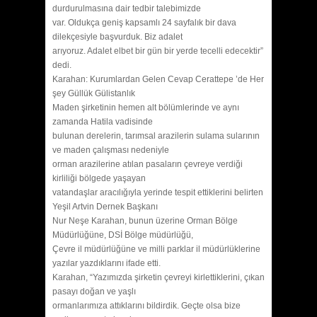
durdurulmasına dair tedbir talebimizde
var. Oldukça geniş kapsamlı 24 sayfalık bir dava
dilekçesiyle başvurduk. Biz adalet
arıyoruz. Adalet elbet bir gün bir yerde tecelli edecektir”
dedi.
Karahan: Kurumlardan Gelen Cevap Cerattepe ’de Her
şey Güllük Gülistanlık
Maden şirketinin hemen alt bölümlerinde ve aynı
zamanda Hatila vadisinde
bulunan derelerin, tarımsal arazilerin sulama sularının
ve maden çalışması nedeniyle
orman arazilerine atılan pasaların çevreye verdiği
kirliliği bölgede yaşayan
vatandaşlar aracılığıyla yerinde tespit ettiklerini belirten
Yeşil Artvin Dernek Başkanı
Nur Neşe Karahan, bunun üzerine Orman Bölge
Müdürlüğüne, DSİ Bölge müdürlüğü,
Çevre il müdürlüğüne ve milli parklar il müdürlüklerine
yazılar yazdıklarını ifade etti.
Karahan, “Yazımızda şirketin çevreyi kirlettiklerini, çıkan
pasayı doğan ve yaşlı
ormanlarımıza attıklarını bildirdik. Geçte olsa bize