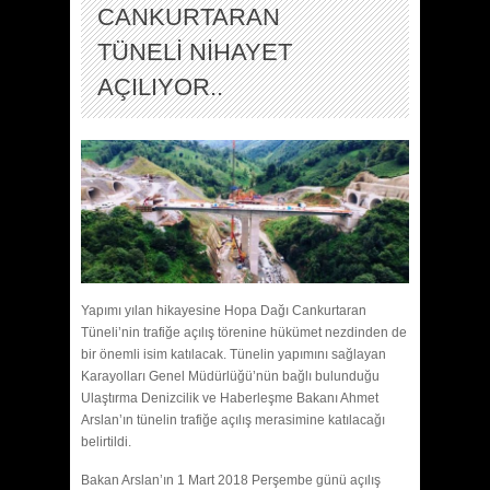
CANKURTARAN
TÜNELİ NİHAYET
AÇILIYOR..
Yapımı yılan hikayesine Hopa Dağı Cankurtaran
Tüneli’nin trafiğe açılış törenine hükümet nezdinden de
bir önemli isim katılacak. Tünelin yapımını sağlayan
Karayolları Genel Müdürlüğü’nün bağlı bulunduğu
Ulaştırma Denizcilik ve Haberleşme Bakanı Ahmet
Arslan’ın tünelin trafiğe açılış merasimine katılacağı
belirtildi.
Bakan Arslan’ın 1 Mart 2018 Perşembe günü açılış