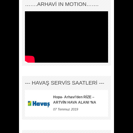
…….ARHAVI IN MOTION…….
--- HAVAŞ SERVİS SAATLERİ ---
Hopa- Arhavi’den RİZE –
ARTVİN HAVA ALANI ‘NA
07 Temmuz 2019