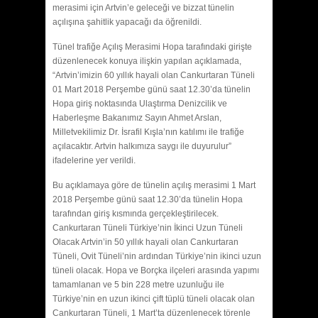
merasimi için Artvin’e geleceği ve bizzat tünelin
açılışına şahitlik yapacağı da öğrenildi.
Tünel trafiğe Açılış Merasimi Hopa tarafındaki girişte
düzenlenecek konuya ilişkin yapılan açıklamada,
“Artvin’imizin 60 yıllık hayali olan Cankurtaran Tüneli
01 Mart 2018 Perşembe günü saat 12.30’da tünelin
Hopa giriş noktasında Ulaştırma Denizcilik ve
Haberleşme Bakanımız Sayın Ahmet Arslan,
Milletvekilimiz Dr. İsrafil Kışla’nın katılımı ile trafiğe
açılacaktır. Artvin halkımıza saygı ile duyurulur”
ifadelerine yer verildi.
Bu açıklamaya göre de tünelin açılış merasimi 1 Mart
2018 Perşembe günü saat 12.30’da tünelin Hopa
tarafından giriş kısmında gerçekleştirilecek.
Cankurtaran Tüneli Türkiye’nin İkinci Uzun Tüneli
Olacak Artvin’in 50 yıllık hayali olan Cankurtaran
Tüneli, Ovit Tüneli’nin ardından Türkiye’nin ikinci uzun
tüneli olacak. Hopa ve Borçka ilçeleri arasında yapımı
tamamlanan ve 5 bin 228 metre uzunluğu ile
Türkiye’nin en uzun ikinci çift tüplü tüneli olacak olan
Cankurtaran Tüneli, 1 Mart’ta düzenlenecek törenle