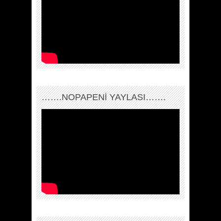
…….NOPAPENİ YAYLASI…….