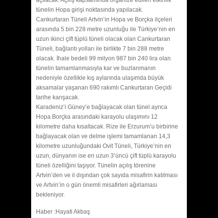
tünelin Hopa girişi noktasında yapılacak.
Cankurtaran Tüneli Artvin’in Hopa ve Borçka ilçeleri
arasında 5 bin 228 metre uzunluğu ile Türkiye’nin en
uzun ikinci çift tüplü tüneli olacak olan Cankurtaran
Tüneli, bağlantı yolları ile birlikte 7 bin 288 metre
olacak. İhale bedeli 99 milyon 987 bin 240 lira olan
tünelin tamamlanmasıyla kar ve buzlanmanın
nedeniyle özellikle kış aylarında ulaşımda büyük
aksamalar yaşanan 690 rakımlı Cankurtaran Geçidi
tarihe karışacak.
Karadeniz’i Güney’e bağlayacak olan tünel ayrıca
Hopa Borçka arasındaki karayolu ulaşımını 12
kilometre daha kısaltacak. Rize ile Erzurum’u birbirine
bağlayacak olan ve delme işlemi tamamlanan 14,3
kilometre uzunluğundaki Ovit Tüneli, Türkiye’nin en
uzun, dünyanın ise en uzun 3’üncü çift tüplü karayolu
tüneli özelliğini taşıyor. Tünelin açılış törenine
Artvin’den ve il dışından çok sayıda misafirin katılması
ve Artvin’in o gün önemli misafirleri ağırlaması
bekleniyor.
Haber :Hayati Akbaş