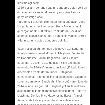
ulaşıma açılacak.
1950’li yılların sonunda yapımı gündeme gelen ve 8 yıl
önce temeli atılan tünel projesi yarım yüzyıl sonra
gerçekleşmiş olacak.
Karadeniz’i Erzurum üzerinden İran’a bağlayan, zorlu
kış şartlarında geçit vermeyen Hopa Artvin karayolu
güzergâhındaki 690 rakımlı Cankurtaran Geçidi’ne
alternatif olacak Cankurtaran Tüneli’nin yapımı 1950’li
yılların sonuna doğru gündeme getirildi.
Yapımı yıllarca gündemden düşmeyen Cankurtaran
tünel projesinin temeli dönemin Ulaştırma, Denizcilik
ve Haberleşme Bakanı Başbakan Binali Yıldırım
tarafından 29 Ekim 2010’da atıldı. 5 bin 228 metre
uzunluğu ile Türkiye’nin en uzun ikinci çift tüplü tüneli
olacak olan Cankurtaran Tüneli, 910 günde
tamamlanması planlandı. İnşaat aşamasında yaşanan
sorunlardan dolayı 3 müteahhit firma değiştiren tünelde
2014 yılında ışık göründü. Bağlantı yolları ile mekanik
aksamlarının tamamlanmasıyla birlikte tünel, 1 Mart’ta
Ulaştırma, Denizcilik ve Haberleşme Bakanı Ahmet
Arslan’ın da katılımıyla yapılacak törenle ulaşıma
açılacak. Açılış kapsamında organize edilen etkinlik