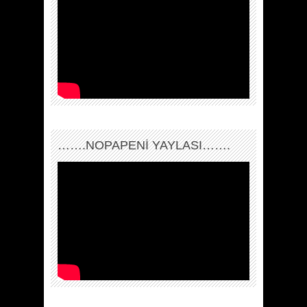
…….NOPAPENİ YAYLASI…….