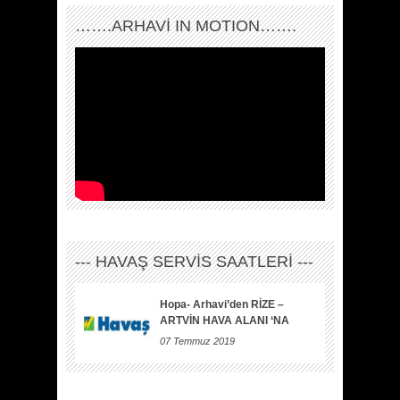
…….ARHAVI IN MOTION…….
--- HAVAŞ SERVİS SAATLERİ ---
Hopa- Arhavi’den RİZE –
ARTVİN HAVA ALANI ‘NA
07 Temmuz 2019