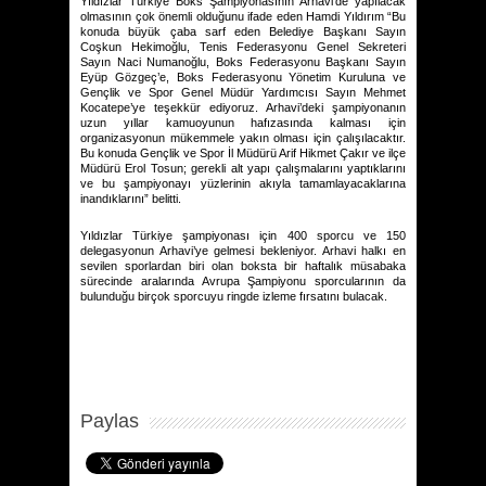
Yıldızlar Türkiye Boks Şampiyonasının Arhavi’de yapılacak
olmasının çok önemli olduğunu ifade eden Hamdi Yıldırım “Bu
konuda büyük çaba sarf eden Belediye Başkanı Sayın
Coşkun Hekimoğlu, Tenis Federasyonu Genel Sekreteri
Sayın Naci Numanoğlu, Boks Federasyonu Başkanı Sayın
Eyüp Gözgeç’e, Boks Federasyonu Yönetim Kuruluna ve
Gençlik ve Spor Genel Müdür Yardımcısı Sayın Mehmet
Kocatepe’ye teşekkür ediyoruz. Arhavi’deki şampiyonanın
uzun yıllar kamuoyunun hafızasında kalması için
organizasyonun mükemmele yakın olması için çalışılacaktır.
Bu konuda Gençlik ve Spor İl Müdürü Arif Hikmet Çakır ve ilçe
Müdürü Erol Tosun; gerekli alt yapı çalışmalarını yaptıklarını
ve bu şampiyonayı yüzlerinin akıyla tamamlayacaklarına
inandıklarını” belitti.
Yıldızlar Türkiye şampiyonası için 400 sporcu ve 150
delegasyonun Arhavi’ye gelmesi bekleniyor. Arhavi halkı en
sevilen sporlardan biri olan boksta bir haftalık müsabaka
sürecinde aralarında Avrupa Şampiyonu sporcularının da
bulunduğu birçok sporcuyu ringde izleme fırsatını bulacak.
Paylas