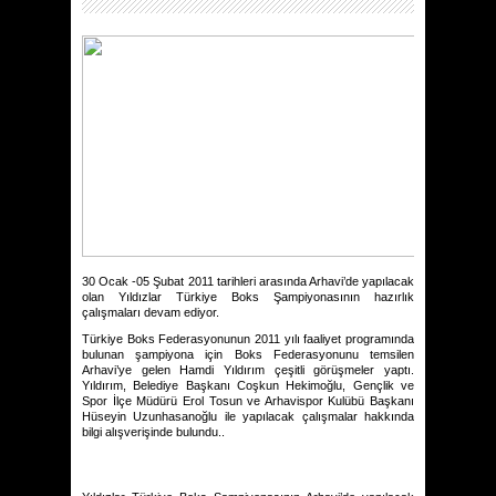
30 Ocak -05 Şubat 2011 tarihleri arasında Arhavi’de yapılacak
olan Yıldızlar Türkiye Boks Şampiyonasının hazırlık
çalışmaları devam ediyor.
Türkiye Boks Federasyonunun 2011 yılı faaliyet programında
bulunan
şampiyona için
Boks Federasyonunu temsilen
Arhavi’ye gelen Hamdi Yıldırım çeşitli görüşmeler yaptı.
Yıldırım, Belediye Başkanı Coşkun Hekimoğlu, Gençlik ve
Spor İlçe Müdürü Erol Tosun ve Arhavispor Kulübü Başkanı
Hüseyin Uzunhasanoğlu ile yapılacak çalışmalar hakkında
bilgi alışverişinde bulundu..