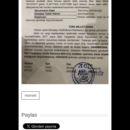
manset
Paylas