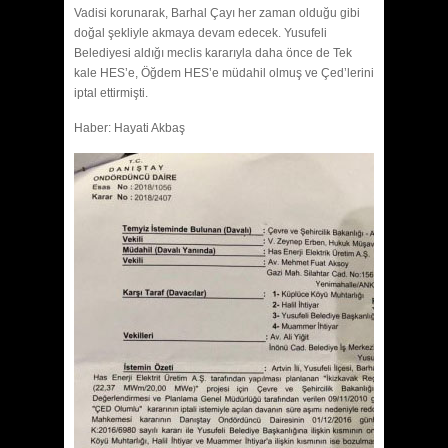
Vadisi korunarak, Barhal Çayı her zaman olduğu gibi
doğal şekliyle akmaya devam edecek. Yusufeli
Belediyesi aldığı meclis kararıyla daha önce de Tek
kale HES’e, Öğdem HES’e müdahil olmuş ve Çed’lerini
iptal ettirmişti.
Haber: Hayati Akbaş