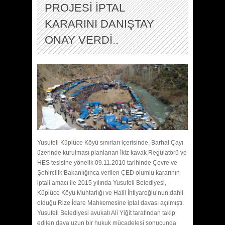
PROJESİ İPTAL
KARARINI DANIŞTAY
ONAY VERDİ..
Yusufeli Küplüce Köyü sınırları içerisinde, Barhal Çayı
üzerinde kurulması planlanan İkiz kavak Regülatörü ve
HES tesisine yönelik 09.11.2010 tarihinde Çevre ve
Şehircilik Bakanlığınca verilen ÇED olumlu kararının
iptali amacı ile 2015 yılında Yusufeli Belediyesi,
Küplüce Köyü Muhtarlığı ve Halil İhtiyaroğlu’nun dahil
olduğu Rize İdare Mahkemesine iptal davası açılmıştı.
Yusufeli Belediyesi avukatı Ali Yiğit tarafından takip
edilen dava uzun bir hukuk mücadelesi sonucunda