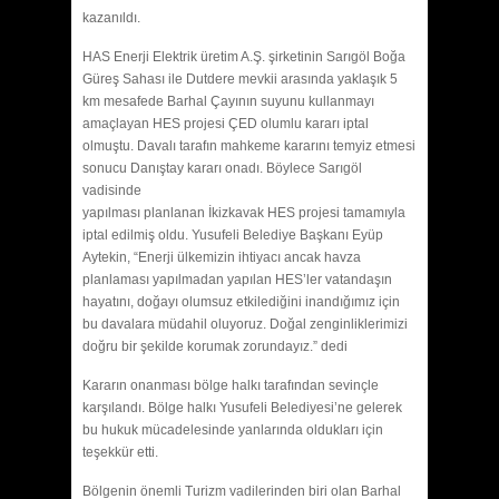
kazanıldı.
HAS Enerji Elektrik üretim A.Ş. şirketinin Sarıgöl Boğa
Güreş Sahası ile Dutdere mevkii arasında yaklaşık 5
km mesafede Barhal Çayının suyunu kullanmayı
amaçlayan HES projesi ÇED olumlu kararı iptal
olmuştu. Davalı tarafın mahkeme kararını temyiz etmesi
sonucu Danıştay kararı onadı. Böylece Sarıgöl
vadisinde
yapılması planlanan İkizkavak HES projesi tamamıyla
iptal edilmiş oldu. Yusufeli Belediye Başkanı Eyüp
Aytekin, “Enerji ülkemizin ihtiyacı ancak havza
planlaması yapılmadan yapılan HES’ler vatandaşın
hayatını, doğayı olumsuz etkilediğini inandığımız için
bu davalara müdahil oluyoruz. Doğal zenginliklerimizi
doğru bir şekilde korumak zorundayız.” dedi
Kararın onanması bölge halkı tarafından sevinçle
karşılandı. Bölge halkı Yusufeli Belediyesi’ne gelerek
bu hukuk mücadelesinde yanlarında oldukları için
teşekkür etti.
Bölgenin önemli Turizm vadilerinden biri olan Barhal