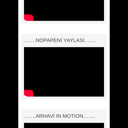
…….NOPAPENİ YAYLASI…….
…….ARHAVI IN MOTION…….