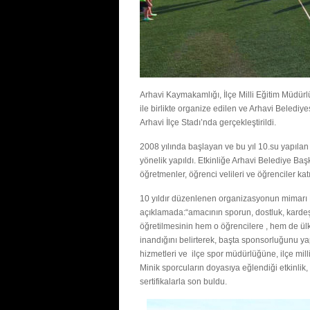
Arhavi Kaymakamlığı, İlçe Milli Eğitim Müdür
ile birlikte organize edilen ve Arhavi Belediy
Arhavi İlçe Stadı’nda gerçekleştirildi.
2008 yılında başlayan ve bu yıl 10.su yapılan 
yönelik yapıldı. Etkinliğe Arhavi Belediye B
öğretmenler, öğrenci velileri ve öğrenciler katı
10 yıldır düzenlenen organizasyonun mimarı B
açıklamada:“amacının sporun, dostluk, kardeş
öğretilmesinin hem o öğrencilere , hem de ül
inandığını belirterek, başta sponsorluğunu ya
hizmetleri ve ilçe spor müdürlüğüne, ilçe mil
Minik sporcuların doyasıya eğlendiği etkinlik, 
sertifikalarla son buldu.