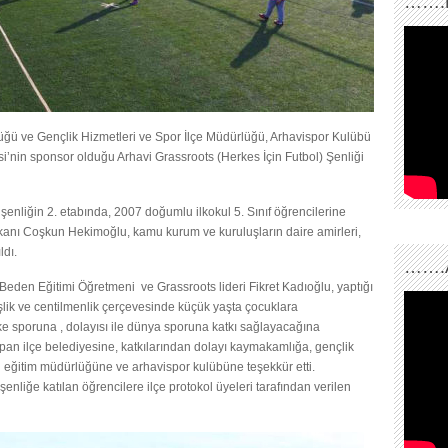
…….
lüğü ve Gençlik Hizmetleri ve Spor İlçe Müdürlüğü, Arhavispor Kulübü
esi’nin sponsor olduğu Arhavi Grassroots (Herkes İçin Futbol) Şenliği
şenliğin 2. etabında, 2007 doğumlu ilkokul 5. Sınıf öğrencilerine
aşkanı Coşkun Hekimoğlu, kamu kurum ve kuruluşların daire amirleri,
ldı.
…….
eden Eğitimi Öğretmeni ve Grassroots lideri Fikret Kadıoğlu, yaptığı
lik ve centilmenlik çerçevesinde küçük yaşta çocuklara
ke sporuna , dolayısı ile dünya sporuna katkı sağlayacağına
pan ilçe belediyesine, katkılarından dolayı kaymakamlığa, gençlik
li eğitim müdürlüğüne ve arhavispor kulübüne teşekkür etti.
şenliğe katılan öğrencilere ilçe protokol üyeleri tarafından verilen