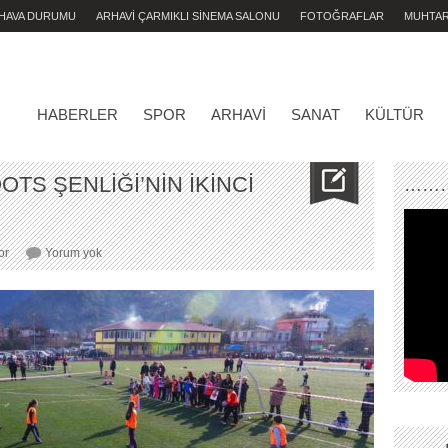
 HAVA DURUMU
ARHAVİ ÇARMIKLI SİNEMA SALONU
FOTOĞRAFLAR
MUHTA
HABERLER
SPOR
ARHAVI
SANAT
KÜLTÜR
TS ŞENLİĞİ’NİN İKİNCİ
………
10.
or
Yorum yok
ARHAVİ
GRASSROOTS
ŞENLİĞİ’NİN
İKİNCİ
ETABI
YAPILDI..