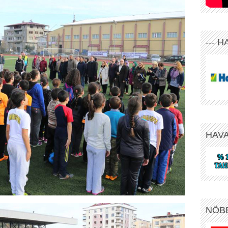
--- 
HAV
NÖB