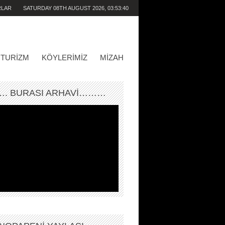
RLAR
SATURDAY 08TH AUGUST 2026,
03:53:40
AM
TURIZM
KÖYLERIMIZ
MIZAH
. BURASI ARHAVİ………