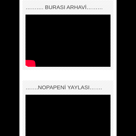
………. BURASI ARHAVİ………
…….NOPAPENİ YAYLASI…….