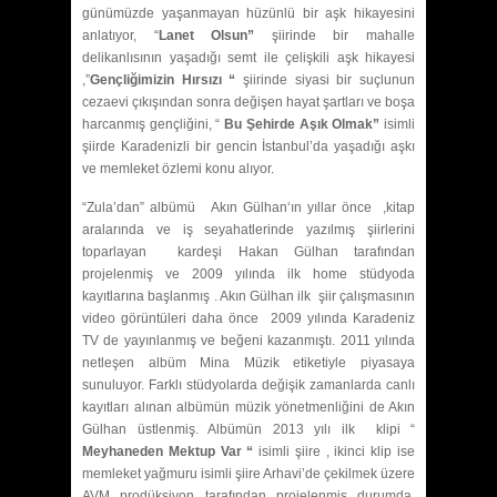
günümüzde yaşanmayan hüzünlü bir aşk hikayesini
anlatıyor, “
Lanet Olsun”
şiirinde bir mahalle
delikanlısının yaşadığı semt ile çelişkili aşk hikayesi
,”
Gençliğimizin Hırsızı “
şiirinde siyasi bir suçlunun
cezaevi çıkışından sonra değişen hayat şartları ve boşa
harcanmış gençliğini, “
Bu Şehirde Aşık Olmak”
isimli
şiirde Karadenizli bir gencin İstanbul’da yaşadığı aşkı
ve memleket özlemi konu alıyor.
“Zula’dan” albümü Akın Gülhan‘ın yıllar önce ,kitap
aralarında ve iş seyahatlerinde yazılmış şiirlerini
toparlayan kardeşi Hakan Gülhan tarafından
projelenmiş ve 2009 yılında ilk home stüdyoda
kayıtlarına başlanmış . Akın Gülhan ilk şiir çalışmasının
video görüntüleri daha önce 2009 yılında Karadeniz
TV de yayınlanmış ve beğeni kazanmıştı. 2011 yılında
netleşen albüm Mina Müzik etiketiyle piyasaya
sunuluyor. Farklı stüdyolarda değişik zamanlarda canlı
kayıtları alınan albümün müzik yönetmenliğini de Akın
Gülhan üstlenmiş. Albümün 2013 yılı ilk klipi “
Meyhaneden Mektup Var “
isimli şiire , ikinci klip ise
memleket yağmuru isimli şiire Arhavi’de çekilmek üzere
AVM prodüksiyon tarafından projelenmiş durumda.