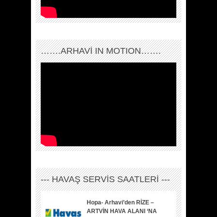
…….ARHAVI IN MOTION…….
--- HAVAŞ SERVİS SAATLERİ ---
Hopa- Arhavi’den RİZE –
ARTVİN HAVA ALANI ‘NA