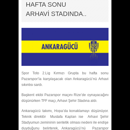
HAFTA SONU
ARHAVİ STADINDA..
Spor Toto 2.Lig Kırmızı Grupta bu hafta sonu
Pazarspor’la karşılaşacak olan Ankaragücü’nü Arhavi
sıkıntısı sardı.
Başkent ekibi Pazarspor maçını Rize’de oynayacağını
düşünürken TFF maçı, Arhavi Şehir Stadına aldı.
Ankaragücü takımı, Hopa’da konaklamayı düşünüyor.
Teknik direktör Mustafa Kaplan ise Arhavi Şehir
Stadyumun zemininin sentetik olması nedeni ile endişe
duyduğunu belirterek, Ankaragücü’nü Pazarspor