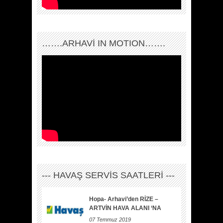
…….ARHAVI IN MOTION…….
--- HAVAŞ SERVİS SAATLERİ ---
Hopa- Arhavi’den RİZE –
ARTVİN HAVA ALANI ‘NA
07 Temmuz 2019