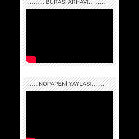
………. BURASI ARHAVİ………
…….NOPAPENİ YAYLASI…….