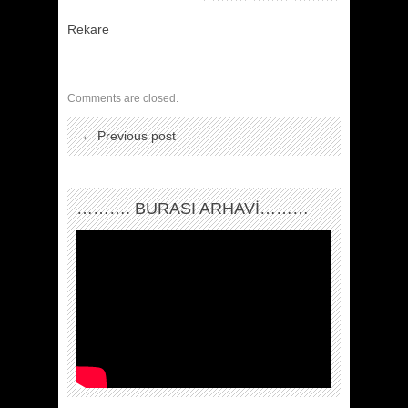
Rekare
Comments are closed.
← Previous post
………. BURASI ARHAVİ………