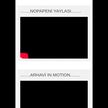
…….NOPAPENİ YAYLASI…….
…….ARHAVI IN MOTION…….