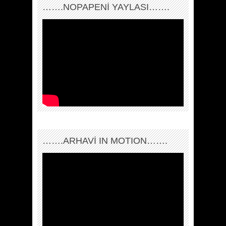
…….NOPAPENİ YAYLASI…….
…….ARHAVI IN MOTION…….