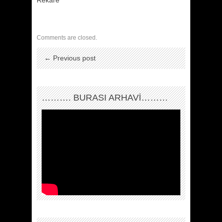
Rekare
Comments are closed.
← Previous post
………. BURASI ARHAVİ………