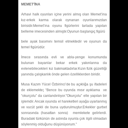
MEMET’İNA
Arhavi halk oyunları içine yerini almış olan Memet’ina
kız-erkek karma olarak oynanan oyunlarımızdan
birisidir.Memet’ina oyunu figürlerini tarlada yapılan
belleme imecesinden almıştır.Oyunun başlangıç figürü
bele ayak basımını temsil etmektedir ve oyunun da
temel figürüdür.
İmece sırasında evli ve abla-yenge konumunda
bulunan bayanlar bekar erkek yakınlarına da
evlenebilecekleri kız bakmaktadırlar.Kızın fizik güzelliği
yanında çalışkanlık önde gelen özelliklerden biridir.
Musa Kazım Yücel Özbirinci’de bu açıklığa şu ifadeleri
de eklemekte
;
“Bence bu oyunda mısır ayıklama ve
“okurçolu” da canlandırılıyor.”Okurçolu” elle yapılan bir
işlemdir. Ancak oyunda el hareketleri ayağa uyarlanmış
ve vucüt şekli de buna uydurulmuştur.Erkekler gurbet
sonrasında (hasattan sonra) memlekete gelirlerdi.
Buradaki türkünün de aslında oyunla çok ilgili olmadan
söylenmiş olduğunu düşünüyorum.”