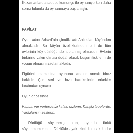
İlk zamanlarda sadece kemençe ile oynanıyorken daha
sonra tulumla da oynanmaya başlamıştır.
PAPİLAT
Oyun adını Arhavi’nin şimdiki adı Arılı olan köyünden
almaktadır. Bu köyün özelliklerinden biri de tüm
evlerinin köy düzlüğünde toplanmış olmasıdır. Evlerin
birbirine yakın olması doğal olarak beşeri ilişkilerin de
yoğun olmasını sağlamaktadır.
Figürleri memet’ina oyununu andırır ancak biraz
farklıdır. Çok seri ve hızlı hareketlerle erkekler
tarafından oynanır.
Oyun öncesinde:
Papilat vur yerlerde,İzi kalsın dizlerin. Karşıkı tepelerde,
Yankılansın seslerin.
Dörtlüğü söylenmiş olup, oyunda türkü
söylenmemektedir. Düzlükte ayak izleri kalacak kadar