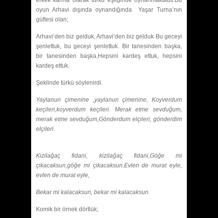
erkek karma olarak türkü eşliğinde oynanmaktadır.Bu
oyun Arhavi dışında oynandığında Yaşar Turna’nın
güftesi olan;
Arhavi’den biz gelduk, Arhavi’den biz gelduk Bu geceyi
şenlettuk, bu geceyi şenlettuk. Bir tanesinden başka,
bir tanesinden başka,Hepsini kardeş ettuk, hepsini
kardeş ettuk.
Şeklinde türkü söylenirdi.
Yaylanun çimenine ,yaylanun çimenine, Koyverdum
keçileri,koyverdum keçileri. Merak etme sevduğum,
merak etme sevduğum,Gönderdum elçileri, gönderdim
elçileri.
Kizilağaç fidani, kizilağaç fidani,Göğe mi
çikacaksun,göğe mi çikacaksun.Evlen de murat eyle,
evlen de murat eyle,
Bekar mi kalacaksun, bekar mi kalacaksun.
Komik bir örnek dörtlük;