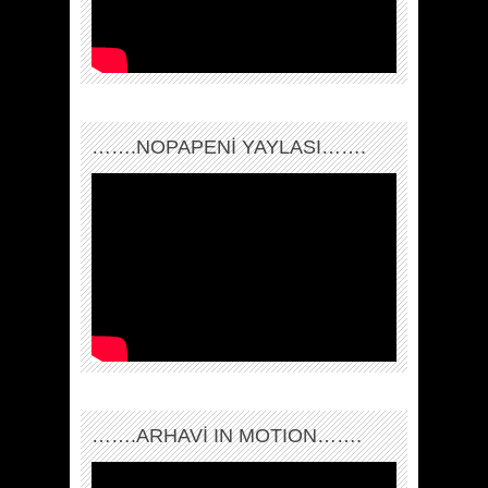
…….NOPAPENİ YAYLASI…….
…….ARHAVI IN MOTION…….