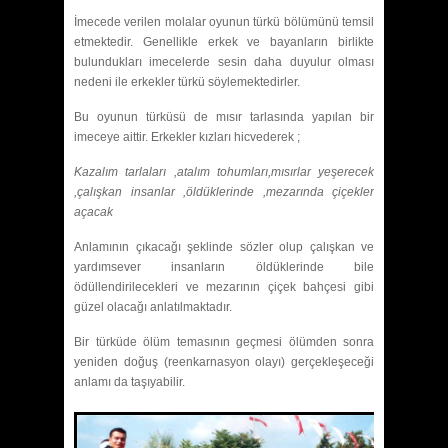
İmecede verilen molalar oyunun türkü bölümünü temsil
etmektedir. Genellikle erkek ve bayanların birlikte
bulundukları imecelerde sesin daha duyulur olması
nedeni ile erkekler türkü söylemektedirler.
Bu oyunun türküsü de mısır tarlasında yapılan bir
imeceye aittir. Erkekler kızları hicvederek ;
Kazalım tarlaları ,atalım tohumları,mısırlar yeşerecek
,çalışkan insanlar ,öldüklerinde ,mezarında çiçekler
açacak
Anlamının çıkacağı şeklinde sözler olup çalışkan ve
yardımsever insanların öldüklerinde bile
ödüllendirilecekleri ve mezarının çiçek bahçesi gibi
güzel olacağı anlatılmaktadır.
Bir türküde ölüm temasının geçmesi ölümden sonra
yeniden doğuş (reenkarnasyon olayı) gerçekleşeceği
anlamı da taşıyabilir.