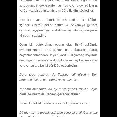
zamandan beri biliyorsunuz. Size kimler öğretti diye
sorduğumda, çok eskiden beri bu oyunu oynadıklarını
ve Çerkez bir gelin tarafından öğretildiğini söylediler.
Ben de oyunun figürlerini ezberledim. Bir kâğıda
figürleri çizerek notlar tuttum ve Ankara’ya gelince
oyunun geçişlerini yaparak Arhavi oyunları içinde yerini
almasını sağladım.
Oyun bir beğendirme oyunu olup türkü eşliğinde
oynanmaktadır. Türkü sözleri de doğaçlama olarak
bayanlar tarafından söyleniyordu. Dikyamaç köyünde
duyduğum mısraları iki dörtlük olarak kayıt altına aldım
ve oyunculara bu iki dörtlüğü ezberlettim.
Dere tepe gezerim de Tepede gül dizerim. Ben
babamın evinde de.. Böyle nazlı gezerim.
Tepenin arkasında da Ay mısın güneş misin? Söyle
bana sevdiğim de Benden geçecek misin?
Bu iki dörtlükteki sözler anonim olup
daha sonra;
Düzden sonra tepelik de,Yolun sonu dikenlik.Çamın altı