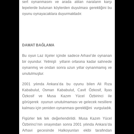
sert oynanmasını ve arada atılan naraların karşı
tepelerde bulunan köylerden duyulması gerektiğini bu
oyunu oynayacaklara duyurmaktadır.
DAMAT BAĞLAMA
Bu oyun Laz ilçeler içinde sadece Arhavi’de oynanan
bir oyundur. Yetmişli yılların ortasına kadar sahnede
oynanmış ve ondan sonra uzun yıllar oynanmamış ve
unutulmuştur.
2001 yılında Ankara’da bu oyunu bilen Ali Rıza
Kababulut, Osman Kababulut, Cavit Özkosif, İlyas
Özkosif ve Musa Kazım Yücel Özbirinci ile
görüşerek oyunun unutulmaması ve gelecek nesillere
kalması için yeniden oynanması gerektiğini vurguladık.
Figürler tek tek değerlendirildi. Musa Kazım Yücel
Özbirinci’nin onayından sonra 2001 yılında Ankara’da
Arhavi gecesinde Halkoyunları ekibi tarafından