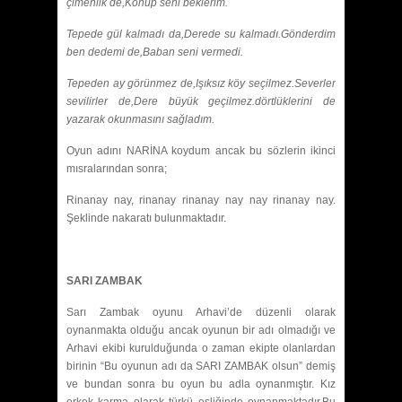
çimenlik de,Konup seni beklerim.
Tepede gül kalmadı da,Derede su kalmadı.Gönderdim
ben dedemi de,Baban seni vermedi.
Tepeden ay görünmez de,Işıksız köy seçilmez.Severler
sevilirler de,Dere büyük geçilmez.
dörtlüklerini de
yazarak okunmasını sağladım.
Oyun adını NARİNA koydum ancak bu sözlerin ikinci
mısralarından sonra;
Rinanay nay, rinanay rinanay nay nay rinanay nay.
Şeklinde nakaratı bulunmaktadır.
SARI ZAMBAK
Sarı Zambak oyunu Arhavi’de düzenli olarak
oynanmakta olduğu ancak oyunun bir adı olmadığı ve
Arhavi ekibi kurulduğunda o zaman ekipte olanlardan
birinin “Bu oyunun adı da SARI ZAMBAK olsun” demiş
ve bundan sonra bu oyun bu adla oynanmıştır. Kız