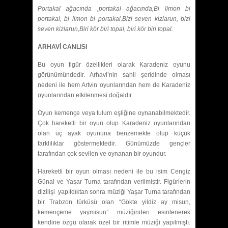
Portakal ağacında ,portakal ağacında,Bi limon bi
portakal, bi limon bi portakal.Bizi seven kizlarun, bizi
seven kizlarun,Biri kör biri topal, biri kör biri topal.
ARHAVİ CANLISI
Bu oyun figür özellikleri olarak Karadeniz oyunu
görünümündedir. Arhavi’nin sahil şeridinde olması
nedeni ile hem Artvin oyunlarından hem de Karadeniz
oyunlarından etkilenmesi doğaldır.
Oyun kemençe veya tulum eşliğine oynanabilmektedir.
Çok hareketli bir oyun olup Karadeniz oyunlarından
olan üç ayak oyununa benzemekte olup küçük
farklılıklar göstermektedir. Günümüzde gençler
tarafından çok sevilen ve oynanan bir oyundur.
Hareketli bir oyun olması nedeni ile bu isim Cengiz
Günal ve Yaşar Turna tarafından verilmiştir. Figürlerin
dizilişi yapıldıktan sonra müziği Yaşar Turna tarafından
bir Trabzon türküsü olan “Gökte yildiz ay misun,
kemençeme yaymisun” müziğinden esinlenerek
kendine özgü olarak özel bir ritimle müziği yapılmıştı.