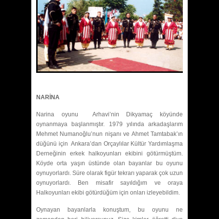
NARİNA
Narina oyunu Arhavi’nin Dikyamaç köyünde
oynanmaya başlanmıştır. 1979 yılında arkadaşlarım
Mehmet Numanoğlu’nun nişanı ve Ahmet Tamtabak’ın
düğünü için Ankara’dan Orçaylılar Kültür Yardımlaşma
Derneğinin erkek halkoyunları ekibini götürmüştüm.
Köyde orta yaşın üstünde olan bayanlar bu oyunu
oynuyorlardı. Süre olarak figür tekrarı yaparak çok uzun
oynuyorlardı. Ben misafir sayıldığım ve oraya
Halkoyunları ekibi götürdüğüm için onları izleyebildim.
Oynayan bayanlarla konuştum, bu oyunu ne