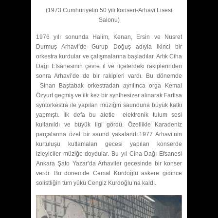
(1973 Cumhuriyetin 50 yılı konseri-Arhavi Lisesi
Salonu)
1976 yılı sonunda Halim, Kenan, Ersin ve Nusret
Durmuş Arhavi’de Gurup Doğuş adıyla ikinci bir
orkestra kurdular ve çalışmalarına başladılar. Artık Ciha
Dağı Efsanesinin çevre il ve ilçelerdeki rakiplerinden
sonra Arhavi’de de bir rakipleri vardı. Bu dönemde
Sinan Baştabak orkestradan ayrılınca orga Kemal
Özyurt geçmiş ve ilk kez bir synthesizer alınarak Farfisa
syntorkestra ile yapılan müziğin saunduna büyük katkı
yapmıştı. İlk defa bu aletle elektronik tulum sesi
kullanıldı ve büyük ilgi gördü. Özellikle Karadeniz
parçalarına özel bir saund yakalandı.1977 Arhavi’nin
kurtuluşu kutlamaları gecesi yapılan konserde
izleyiciler müziğe doydular. Bu yıl Ciha Dağı Efsanesi
Ankara Şato Yazar’da Arhaviler gecesinde bir konser
verdi. Bu dönemde Cemal Kurdoğlu askere gidince
solistliğin tüm yükü Cengiz Kurdoğlu’na kaldı.