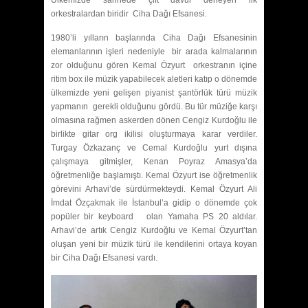
orkestralardan biridir Ciha Dağı Efsanesi.
1980’li yılların başlarında Ciha Dağı Efsanesinin
elemanlarının işleri nedeniyle bir arada kalmalarının
zor olduğunu gören Kemal Özyurt orkestranın içine
ritim box ile müzik yapabilecek aletleri katıp o dönemde
ülkemizde yeni gelişen piyanist şantörlük türü müzik
yapmanın gerekli olduğunu gördü. Bu tür müziğe karşı
olmasına rağmen askerden dönen Cengiz Kurdoğlu ile
birlikte gitar org ikilisi oluşturmaya karar verdiler.
Turgay Özkazanç ve Cemal Kurdoğlu yurt dışına
çalışmaya gitmişler, Kenan Poyraz Amasya’da
öğretmenliğe başlamıştı. Kemal Özyurt ise öğretmenlik
görevini Arhavi’de sürdürmekteydi. Kemal Özyurt Ali
İmdat Özçakmak ile İstanbul’a gidip o dönemde çok
popüler bir keyboard olan Yamaha PS 20 aldılar.
Arhavi’de artık Cengiz Kurdoğlu ve Kemal Özyurt’tan
oluşan yeni bir müzik türü ile kendilerini ortaya koyan
bir Ciha Dağı Efsanesi vardı.