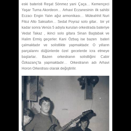
eski bateristi Reşat Sönmez yani Çaça… Kemençeci
Yaşar Turna Akordeon… Arhavi Eczanesinin ilk sahibi
Eczacı Engin Yalın ağız armonikası… Müteahhit Nuri
Fitoz Alto Saksafon… Sedat Poyraz solo gitar.. bir yıl
kadar sonra Venüs 5 adıyla kurulan orkestrada bateriye
Vedat Takaz , ikinci solo gitara Sinan Baştabak ve
Halim Ermiş geçerler. Kani Özbaş ise bazen bateri
çalmaktadır ve solistlikte yapmaktadır. O yılların
parçalarını düğünlerde özel gecelerde icra etmeye
başlarlar.. Bazen orkestranın solistliğini Cabir
Özkazanç’ta yapmaktadır… Orkestranın adı Arhavi
Horon Orkestrası olarak değiştirilir.