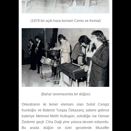
(1978 bir açık hava konseri Cemo ve Kemal)
(Bahar sinemasında bir düğün)
Orkestranın iki temel elemanı olan Solist Cengiz
Kurdoğlu ve Baterist Turgay Özkazanç askere gidince
bateriye Mehmet Melih Kutlugün, solistliğe ise Osman
Özdemir geçti. Ciha Dağı yine yoluna devam ediyordu.
Bu arada düğün ve özel gecelerde Muzaffer