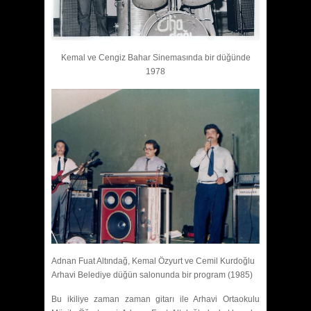
Kemal ve Cengiz Bahar Sinemasında bir düğünde
1978
Adnan Fuat Altındağ, Kemal Özyurt ve Cemil Kurdoğlu
Arhavi Belediye düğün salonunda bir program (1985)
Bu ikiliye zaman zaman gitarı ile Arhavi Ortaokulu