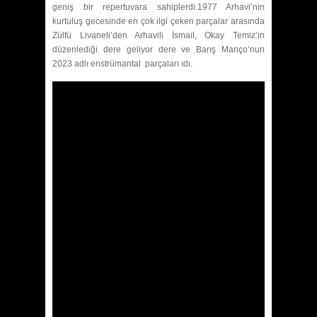
geniş bir repertuvara sahiplerdi.1977 Arhavi’nin
kurtuluş gecesinde en çok ilgi çeken parçalar arasında
Zülfü Livaneli’den Arhavili İsmail, Okay Temiz’in
düzenlediği dere geliyor dere ve Barış Manço’nun
2023 adlı enstrümantal parçaları ıdı.