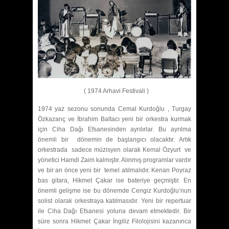
( 1974 Arhavi Festivali )
1974 yaz sezonu sonunda Cemal Kurdoğlu , Turgay
Özkazanç ve İbrahim Baltacı yeni bir orkestra kurmak
için Ciha Dağı Efsanesinden ayrılırlar. Bu ayrılma
önemli bir dönemin de başlangıcı olacaktır. Artık
orkestrada sadece müzisyen olarak Kemal Özyurt ve
yönetici Hamdi Zaim kalmıştır. Alınmış programlar vardır
ve bir an önce yeni bir temel atılmalıdır. Kenan Poyraz
bas gitara, Hikmet Çakar ise bateriye geçmiştir. En
önemli gelişme ise bu dönemde Cengiz Kurdoğlu’nun
solist olarak orkestraya katılmasıdır. Yeni bir repertuar
ile Ciha Dağı Efsanesi yoluna devam etmektedir. Bir
süre sonra Hikmet Çakar İngiliz Filolojisini kazanınca