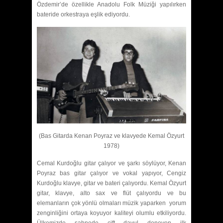
Özdemir’de özellikle Anadolu Folk Müziği yapılırken
bateride orkestraya eşlik ediyordu.
(Bas Gitarda Kenan Poyraz ve klavyede Kemal Özyurt
1978)
Cemal Kurdoğlu gitar çalıyor ve şarkı söylüyor, Kenan
Poyraz bas gitar çalıyor ve vokal yapıyor, Cengiz
Kurdoğlu klavye, gitar ve bateri çalıyordu. Kemal Özyurt
gitar, klavye, alto sax ve flüt çalıyordu ve bu
elemanların çok yönlü olmaları müzik yaparken yorum
zenginliğini ortaya koyuyor kaliteyi olumlu etkiliyordu.
Ülkemizde sahnede çift davul deneyen ilk