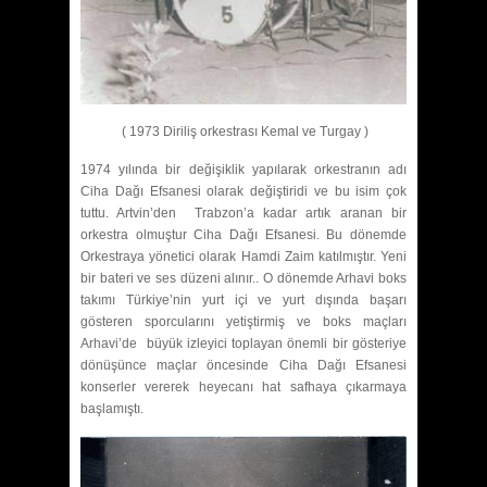
( 1973 Diriliş orkestrası Kemal ve Turgay )
1974 yılında bir değişiklik yapılarak orkestranın adı
Ciha Dağı Efsanesi olarak değiştiridi ve bu isim çok
tuttu. Artvin’den Trabzon’a kadar artık aranan bir
orkestra olmuştur Ciha Dağı Efsanesi. Bu dönemde
Orkestraya yönetici olarak Hamdi Zaim katılmıştır. Yeni
bir bateri ve ses düzeni alınır.. O dönemde Arhavi boks
takımı Türkiye’nin yurt içi ve yurt dışında başarı
gösteren sporcularını yetiştirmiş ve boks maçları
Arhavi’de büyük izleyici toplayan önemli bir gösteriye
dönüşünce maçlar öncesinde Ciha Dağı Efsanesi
konserler vererek heyecanı hat safhaya çıkarmaya
başlamıştı.