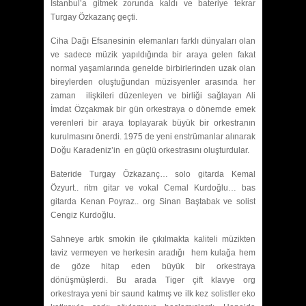
İstanbul’a gitmek zorunda kaldı ve bateriye tekrar
Turgay Özkazanç geçti.
Ciha Dağı Efsanesinin elemanları farklı dünyaları olan
ve sadece müzik yapıldığında bir araya gelen fakat
normal yaşamlarında genelde birbirlerinden uzak olan
bireylerden oluştuğundan müzisyenler arasında her
zaman ilişkileri düzenleyen ve birliği sağlayan Ali
İmdat Özçakmak bir gün orkestraya o dönemde emek
verenleri bir araya toplayarak büyük bir orkestranın
kurulmasını önerdi. 1975 de yeni enstrümanlar alınarak
Doğu Karadeniz’in en güçlü orkestrasını oluşturdular.
Bateride Turgay Özkazanç… solo gitarda Kemal
Özyurt.. ritm gitar ve vokal Cemal Kurdoğlu… bas
gitarda Kenan Poyraz.. org Sinan Baştabak ve solist
Cengiz Kurdoğlu.
Sahneye artık smokin ile çıkılmakta kaliteli müzikten
taviz vermeyen ve herkesin aradığı hem kulağa hem
de göze hitap eden büyük bir orkestraya
dönüşmüşlerdi. Bu arada Tiger çift klavye org
orkestraya yeni bir saund katmış ve ilk kez solistler eko