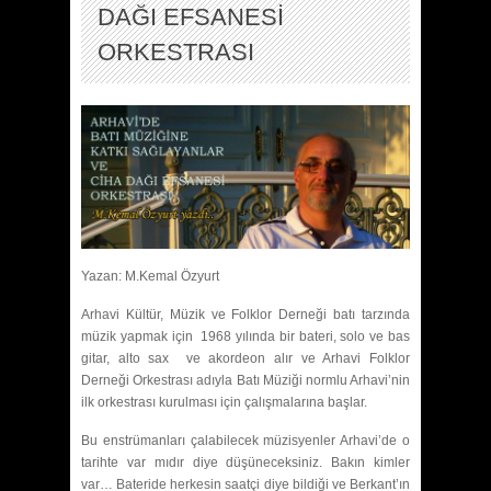
DAĞI EFSANESİ
ORKESTRASI
Yazan: M.Kemal Özyurt
Arhavi Kültür, Müzik ve Folklor Derneği batı tarzında
müzik yapmak için 1968 yılında bir bateri, solo ve bas
gitar, alto sax ve akordeon alır ve Arhavi Folklor
Derneği Orkestrası adıyla Batı Müziği normlu Arhavi’nin
ilk orkestrası kurulması için çalışmalarına başlar.
Bu enstrümanları çalabilecek müzisyenler Arhavi’de o
tarihte var mıdır diye düşüneceksiniz. Bakın kimler
var… Bateride herkesin saatçi diye bildiği ve Berkant’ın