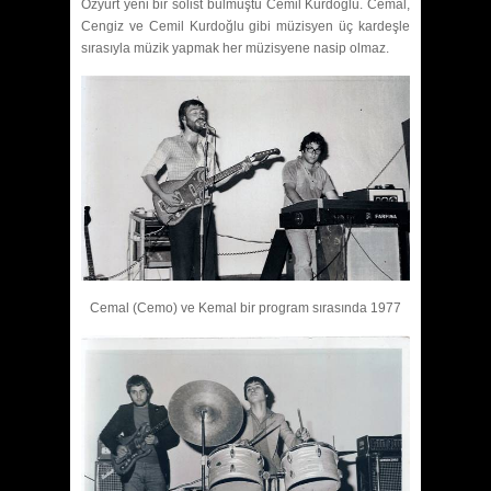
Özyurt yeni bir solist bulmuştu Cemil Kurdoğlu. Cemal,
Cengiz ve Cemil Kurdoğlu gibi müzisyen üç kardeşle
sırasıyla müzik yapmak her müzisyene nasip olmaz.
Cemal (Cemo) ve Kemal bir program sırasında 1977