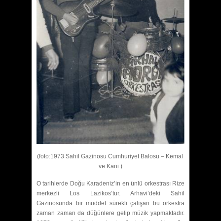
(foto:1973 Sahil Gazinosu Cumhuriyet Balosu – Kemal
ve Kani )
O tarihlerde Doğu Karadeniz’in en ünlü orkestrası Rize
merkezli Los Lazikos’tur. Arhavi’deki Sahil
Gazinosunda bir müddet sürekli çalışan bu orkestra
zaman zaman da düğünlere gelip müzik yapmaktadır.