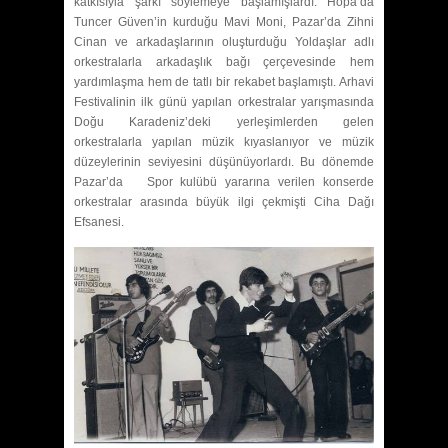
katkısıyla şarkı söylemeye başlamışlardı. Hopa’da
Tuncer Güven’in kurduğu Mavi Moni, Pazar’da Zihni
Cinan ve arkadaşlarının oluşturduğu Yoldaşlar adlı
orkestralarla arkadaşlık bağı çerçevesinde hem
yardımlaşma hem de tatlı bir rekabet başlamıştı. Arhavi
Festivalinin ilk günü yapılan orkestralar yarışmasında
Doğu Karadeniz’deki yerleşimlerden gelen
orkestralarla yapılan müzik kıyaslanıyor ve müzik
düzeylerinin seviyesini düşünüyorlardı. Bu dönemde
Pazar’da Spor kulübü yararına verilen konserde
orkestralar arasında büyük ilgi çekmişti Ciha Dağı
Efsanesi.