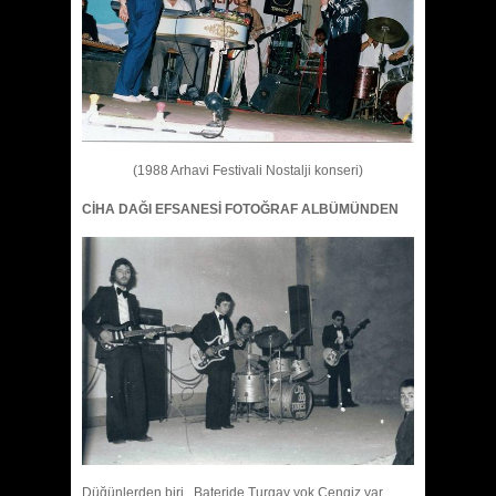
(1988 Arhavi Festivali Nostalji konseri)
CİHA DAĞI EFSANESİ FOTOĞRAF ALBÜMÜNDEN
Düğünlerden biri, Bateride Turgay yok Cengiz var