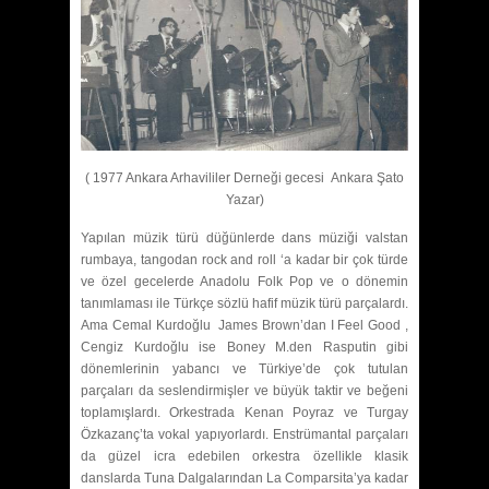
( 1977 Ankara Arhavililer Derneği gecesi Ankara Şato
Yazar)
Yapılan müzik türü düğünlerde dans müziği valstan
rumbaya, tangodan rock and roll ‘a kadar bir çok türde
ve özel gecelerde Anadolu Folk Pop ve o dönemin
tanımlaması ile Türkçe sözlü hafif müzik türü parçalardı.
Ama Cemal Kurdoğlu James Brown’dan I Feel Good ,
Cengiz Kurdoğlu ise Boney M.den Rasputin gibi
dönemlerinin yabancı ve Türkiye’de çok tutulan
parçaları da seslendirmişler ve büyük taktir ve beğeni
toplamışlardı. Orkestrada Kenan Poyraz ve Turgay
Özkazanç’ta vokal yapıyorlardı. Enstrümantal parçaları
da güzel icra edebilen orkestra özellikle klasik
danslarda Tuna Dalgalarından La Comparsita’ya kadar