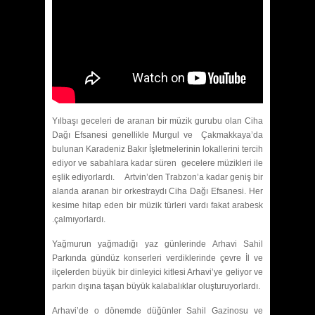
Yılbaşı geceleri de aranan bir müzik gurubu olan Ciha
Dağı Efsanesi genellikle Murgul ve Çakmakkaya’da
bulunan Karadeniz Bakır İşletmelerinin lokallerini tercih
ediyor ve sabahlara kadar süren gecelere müzikleri ile
eşlik ediyorlardı. Artvin’den Trabzon’a kadar geniş bir
alanda aranan bir orkestraydı Ciha Dağı Efsanesi. Her
kesime hitap eden bir müzik türleri vardı fakat arabesk
.çalmıyorlardı.
Yağmurun yağmadığı yaz günlerinde Arhavi Sahil
Parkında gündüz konserleri verdiklerinde çevre İl ve
ilçelerden büyük bir dinleyici kitlesi Arhavi’ye geliyor ve
parkın dışına taşan büyük kalabalıklar oluşturuyorlardı.
Arhavi’de o dönemde düğünler Sahil Gazinosu ve