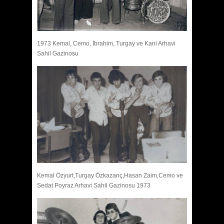
1973 Kemal, Cemo, İbrahim, Turgay ve Kani Arhavi
Sahil Gazinosu
Kemal Özyurt,Turgay Özkazanç,Hasan Zaim,Cemo ve
Sedat Poyraz Arhavi Sahil Gazinosu 1973