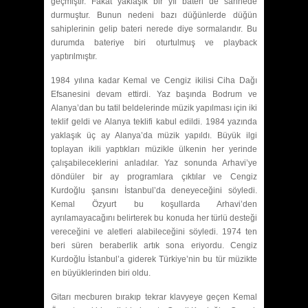
geçmiştir. Fakat yaklaşık bir yıl bateri de sahnede
durmuştur. Bunun nedeni bazı düğünlerde düğün
sahiplerinin gelip bateri nerede diye sormalarıdır. Bu
durumda bateriye biri oturtulmuş ve playback
yaptırılmıştır.
1984 yılına kadar Kemal ve Cengiz ikilisi Ciha Dağı
Efsanesini devam ettirdi. Yaz başında Bodrum ve
Alanya’dan bu tatil beldelerinde müzik yapılması için iki
teklif geldi ve Alanya teklifi kabul edildi. 1984 yazında
yaklaşık üç ay Alanya’da müzik yapıldı. Büyük ilgi
toplayan ikili yaptıkları müzikle ülkenin her yerinde
çalışabileceklerini anladılar. Yaz sonunda Arhavi’ye
döndüler bir ay programlara çıktılar ve Cengiz
Kurdoğlu şansını İstanbul’da deneyeceğini söyledi.
Kemal Özyurt bu koşullarda Arhavi’den
ayrılamayacağını belirterek bu konuda her türlü desteği
vereceğini ve aletleri alabileceğini söyledi. 1974 ten
beri süren beraberlik artık sona eriyordu. Cengiz
Kurdoğlu İstanbul’a giderek Türkiye’nin bu tür müzikte
en büyüklerinden biri oldu.
Gitarı mecburen bırakıp tekrar klavyeye geçen Kemal