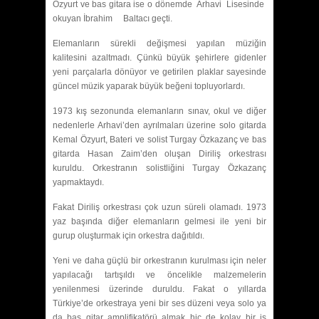
Özyurt ve bas gitara ise o dönemde Arhavi Lisesinde
okuyan İbrahim Baltacı geçti.
Elemanların sürekli değişmesi yapılan müziğin
kalitesini azaltmadı. Çünkü büyük şehirlere gidenler
yeni parçalarla dönüyor ve getirilen plaklar sayesinde
güncel müzik yaparak büyük beğeni topluyorlardı.
1973 kış sezonunda elemanların sınav, okul ve diğer
nedenlerle Arhavi’den ayrılmaları üzerine solo gitarda
Kemal Özyurt, Bateri ve solist Turgay Özkazanç ve
bas
gitarda Hasan Zaim’den oluşan Diriliş orkestrası
kuruldu. Orkestranın solistliğini Turgay Özkazanç
yapmaktaydı.
Fakat Diriliş orkestrası çok uzun süreli olamadı. 1973
yaz başında diğer elemanların gelmesi ile yeni bir
gurup oluşturmak için orkestra dağıtıldı.
Yeni ve daha güçlü bir orkestranın kurulması için neler
yapılacağı tartışıldı ve öncelikle malzemelerin
yenilenmesi üzerinde duruldu. Fakat o yıllarda
Türkiye’de orkestraya yeni bir ses düzeni veya solo ya
da bas gitar amplifikatörü almak hiç de kolay bir iş