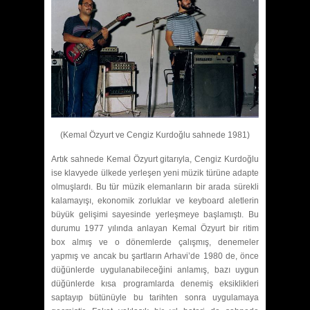
(Kemal Özyurt ve Cengiz Kurdoğlu sahnede 1981)
Artık sahnede Kemal Özyurt gitarıyla, Cengiz Kurdoğlu
ise klavyede ülkede yerleşen yeni müzik türüne adapte
olmuşlardı. Bu tür müzik elemanların bir arada sürekli
kalamayışı, ekonomik zorluklar ve keyboard aletlerin
büyük gelişimi sayesinde yerleşmeye başlamıştı. Bu
durumu 1977 yılında anlayan Kemal Özyurt bir ritim
box almış ve o dönemlerde çalışmış, denemeler
yapmış ve ancak bu şartların Arhavi’de 1980 de, önce
düğünlerde uygulanabileceğini anlamış, bazı uygun
düğünlerde kısa programlarda denemiş eksiklikleri
saptayıp bütünüyle bu tarihten sonra uygulamaya