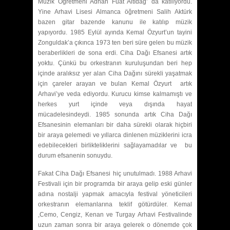
Müzik Öğretmeni Adnan Fuat Altıdağ’ da katılıyordu.
Yine Arhavi Lisesi Almanca öğretmeni Salih Aktürk
bazen gitar bazende kanunu ile katılıp müzik
yapıyordu. 1985 Eylül ayında Kemal Özyurt’un tayini
Zonguldak’a çıkınca 1973 ten beri süre gelen bu müzik
beraberlikleri de sona erdi. Ciha Dağı Efsanesi artık
yoktu. Çünkü bu orkestranın kuruluşundan beri hep
içinde aralıksız yer alan Ciha Dağını sürekli yaşatmak
için çareler arayan ve bulan Kemal Özyurt artık
Arhavi’ye veda ediyordu. Kurucu kimse kalmamıştı ve
herkes yurt içinde veya dışında hayat
mücadelesindeydi. 1985 sonunda artık Ciha Dağı
Efsanesinin elemanları bir daha sürekli olarak hiçbiri
bir araya gelemedi ve yıllarca dinlenen müziklerini icra
edebilecekleri birlikteliklerini sağlayamadılar ve bu
durum efsanenin sonuydu.
Fakat Ciha Dağı Efsanesi hiç unutulmadı. 1988 Arhavi
Festivali için bir programda bir araya gelip eski günler
adına nostalji yapmak amacıyla festival yöneticileri
orkestranın elemanlarına teklif götürdüler. Kemal
,Cemo, Cengiz, Kenan ve Turgay Arhavi Festivalinde
uzun zaman sonra bir araya gelerek o dönemde çok