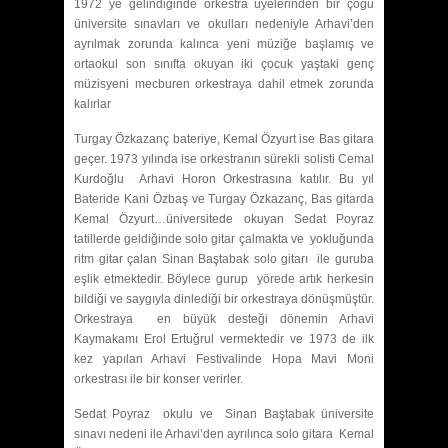
1972 ye gelindiğinde orkestra üyelerinden bir çoğu
üniversite sınavları ve okulları nedeniyle Arhavi’den
ayrılmak zorunda kalınca yeni müziğe başlamış ve
ortaokul son sınıfta okuyan iki çocuk yaştaki genç
müzisyeni mecburen orkestraya dahil etmek zorunda
kalırlar
Turgay Özkazanç bateriye, Kemal Özyurt ise Bas gitara
geçer. 1973 yılında ise orkestranın sürekli solisti Cemal
Kurdoğlu Arhavi Horon Orkestrasına katılır. Bu yıl
Bateride Kani Özbaş ve Turgay Özkazanç, Bas gitarda
Kemal
Özyurt…üniversitede okuyan Sedat Poyraz
tatillerde geldiğinde solo gitar çalmakta ve yokluğunda
ritm gitar çalan Sinan Baştabak solo gitarı ile guruba
eşlik etmektedir. Böylece gurup yörede artık herkesin
bildiği ve saygıyla dinlediği bir orkestraya dönüşmüştür.
Orkestraya en büyük desteği dönemin Arhavi
Kaymakamı Erol Ertuğrul vermektedir ve 1973 de ilk
kez yapılan Arhavi Festivalinde Hopa Mavi Moni
orkestrası ile bir konser verirler.
Sedat Poyraz okulu ve Sinan Baştabak üniversite
sınavı nedeni ile Arhavi’den ayrılınca solo gitara Kemal