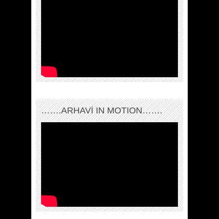
…….ARHAVI IN MOTION…….