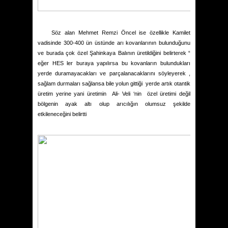
Söz alan Mehmet Remzi Öncel ise özellikle Kamilet
vadisinde 300-400 ün üstünde arı kovanlarının bulunduğunu
ve burada çok özel Şahinkaya Balının üretildiğini belirterek “
eğer HES ler buraya yapılırsa bu kovanların bulundukları
yerde duramayacakları ve parçalanacaklarını söyleyerek ,
sağlam durmaları sağlansa bile yolun gittiği
yerde artık otantik
üretim yerine yani üretimin
Ali- Veli ‘nin
özel üretimi değil
bölgenin ayak altı olup arıcılığın olumsuz şekilde
etkileneceğini belirtti