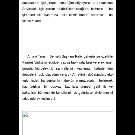
suçlusunun ilgili şirketin olmadığını söyleyerek asıl suçlunun
Artvin’deki ilgili kurum müdürlükleri olduğunu belirterek “ bu
şirketleri siz başımıza bela ettiniz..bunun sorumlusu da
sizsiniz” dedi.
Arhavi Turizm Derneği Başkanı Refik Lakerta ise özellikle
Kamilet Vadisinin ekolojik yapısı hakkında bilgi vererek eğer
burada hidroelektrik santrallerinin yapılması halinde tüm
dengelerin yok olacağını ve artık Arhavi’nin doğasından, eko
turizminden bahsetmenin mümkün olamayacağını belirterek
hazırladıkları bir dosyayı kayıtlara girmesi şekli ile ve
bakanlılar bünyesinde kendilerinin de çağrılarak dinlenmesini
talep ederek teslim etti.