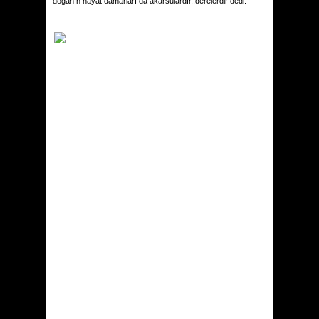
doğanın hayat damarları da akarsulardır..derelerdir dedi.