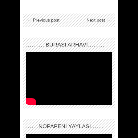
← Previous post
Next post →
………. BURASI ARHAVİ………
…….NOPAPENİ YAYLASI…….