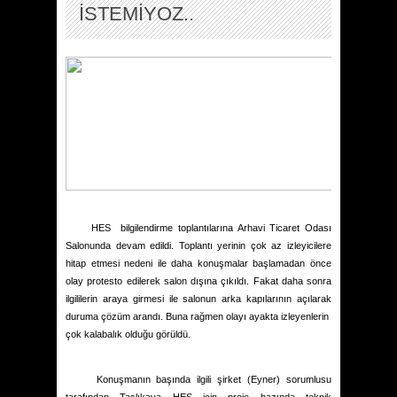
İSTEMİYOZ..
HES
bilgilendirme toplantılarına Arhavi Ticaret Odası
Salonunda devam edildi. Toplantı yerinin çok az izleyicilere
hitap etmesi nedeni ile daha konuşmalar başlamadan önce
olay protesto edilerek salon dışına çıkıldı. Fakat daha sonra
ilgililerin araya girmesi ile salonun arka kapılarının açılarak
duruma çözüm arandı. Buna rağmen olayı ayakta izleyenlerin
çok kalabalık olduğu görüldü.
Konuşmanın başında ilgili şirket (Eyner) sorumlusu