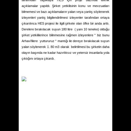
tarafından Taşlıkaya HES için proje bazında teknik
açıklamalar yapıldı. Şirket yetkilisinin konu ve mevzuatları
bilmemesi ve bazı açıklamaların yalan veya yanlış söylenerek
izleyenleri yanlış bilgilendirilmesi izleyenler tarafından ortaya
çıkarılınca HES projesi ile ilgili şirkete olan öfke bir anda arttı.
Derelere bırakılacak suyun 180 litre
( yanı 10 teneke) olduğu
şirket yetkililerince bilinmesine rağmen izleyenlere “ biz bunu
Arhavi’lilere
yuttururuz “ mantığı ile dereye bırakılacak suyun
yalan söylenerek 1. 80 m3 olarak
belirtilmesi bu şirketin daha
olayın başında ne kadar hazırlıksız ve yetersiz insanlarla yola
çıktığını ortaya çıkardı.