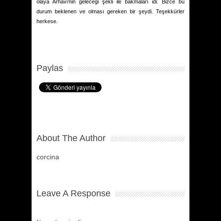
olaya Arhavi’nin geleceği şekli ile bakmaları idi. Bizce bu
durum beklenen ve olması gereken bir şeydi. Teşekkürler
herkese.
Paylas
About The Author
corcina
Leave A Response