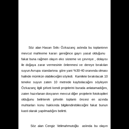
Söz alan Hasan Sıtkı Özkazanç aslında bu toplantının
mevcut mahkeme kararı gereğince gayrı yasal olduğunu
fakat buna rağmen olayın eko sisteme ve çevreye , dolayısı
ile doğaya zarar vermesinin önlenmesi ve dereye bırakılan
suyun Avrupa standartına
göre yani %30-40 oranında olması
halinde mümkün olabileceğini söyledi.
Kamilete bırakılacak 10
teneke suyun zaten 10 metrede kaybolacağını söyleyen
Özkazanç ilgili şirketi kendi projelerini burada anlatamadığını,
zaten hazırlanan dosyanın mevcut diğer projelerin fotokopileri
olduğunu belirterek şirketin toplantı öncesi en azında
muhtarları konu hakkında bilgilendirebileceğini fakat bunun
kasti olarak yapılmadığını belirtti.
Söz alan Cengiz Velimahmutoğlu
aslında bu olayın