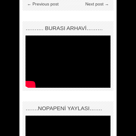
← Previous post
Next post →
………. BURASI ARHAVİ………
…….NOPAPENİ YAYLASI…….