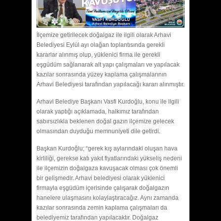
İlçemize getirilecek doğalgaz ile ilgili olarak Arhavi
Belediyesi Eylül ayı olağan toplantısında gerekli
kararlar alınmış olup, yüklenici firma ile gerekli
eşgüdüm sağlanarak alt yapı çalışmaları ve yapılacak
kazılar sonrasında yüzey kaplama çalışmalarının
Arhavi Belediyesi tarafından yapılacağı kararı alınmıştır.
Arhavi Belediye Başkanı Vasfi Kurdoğlu, konu ile ilgili
olarak yaptığı açıklamada, halkımız tarafından
sabırsızlıkla beklenen doğal gazın ilçemize gelecek
olmasından duyduğu memnuniyeti dile getirdi.
Başkan Kurdoğlu; “gerek kış aylarındaki oluşan hava
kirliliği, gerekse katı yakıt fiyatlarındaki yükseliş nedeni
ile ilçemizin doğalgaza kavuşacak olması çok önemli
bir gelişmedir. Arhavi belediyesi olarak yüklenici
firmayla eşgüdüm içerisinde çalışarak doğalgazın
hanelere ulaşmasını kolaylaştıracağız. Aynı zamanda
kazılar sonrasında zemin kaplama çalışmaları da
belediyemiz tarafından yapılacaktır. Doğalgaz