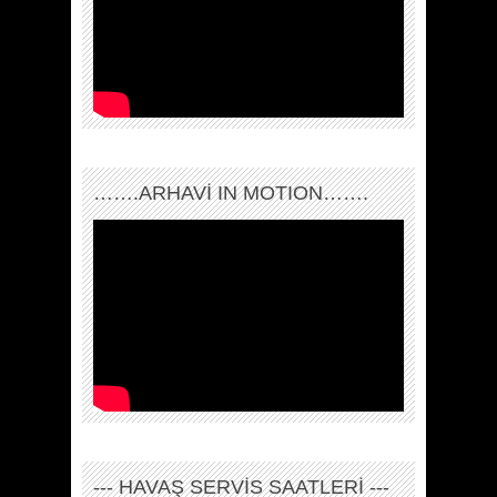
…….ARHAVI IN MOTION…….
--- HAVAŞ SERVİS SAATLERİ ---