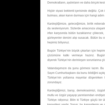
Demokratların, aydınların ve daha birçok kesi
Hiçbir siyasi beklenti içerisinde değiliz. Ço
bulması, akan kanın durması için hangi adım a
Kardeşliğimize, geleceğimize, birlik veberab
da sesleniyorum. Sizlerde amacınıza ulaşamay
irfan karşısında bütün tuzaklarınız çökecek
gürleyenler dersini alıp susacak. Bütün bu 
hepimiz biliyoruz.
Bugün Türkiye’nin büyük çıkarları için hepim
çözümüne katkı vermeye hazırız. Bugü
diyerek Türkiye’nin derinleşen sorunlarına çö
Vatandaşımızın da şunu görmesi lazım. Bu d
Sayın Cumhurbaşkanı da bunu bildiğini açıkça 
Türkiye’nin yollarına mayınlar döşenirke
zorundayız.
Kardeşliğimizi, barışı, demokrasimizi, özgü
mutlu ve özgür yaşayıp yarınlarından endişesiz 
Türkiye istiyoruz. Bilin ki Türkiye güçlü bir 
kapasitesi vardır. Sorun; bu kapasitenin ve 