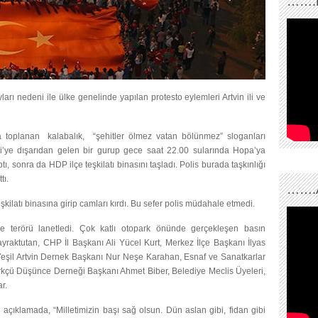
…….
arı nedeni ile ülke genelinde yapılan protesto eylemleri Artvin ili ve
oplanan kalabalık, “şehitler ölmez vatan bölünmez” sloganları
avi’ye dışarıdan gelen bir gurup gece saat 22.00 sularında Hopa’ya
tı, sonra da HDP ilçe teşkilatı binasını taşladı. Polis burada taşkınlığı
tı.
…….
kilatı binasına girip camları kırdı. Bu sefer polis müdahale etmedi.
de terörü lanetledi. Çok katlı otopark önünde gerçekleşen basın
yraktutan, CHP İl Başkanı Ali Yücel Kurt, Merkez İlçe Başkanı İlyas
Yeşil Artvin Dernek Başkanı Nur Neşe Karahan, Esnaf ve Sanatkarlar
ürkçü Düşünce Derneği Başkanı Ahmet Biber, Belediye Meclis Üyeleri,
r.
 açıklamada, “Milletimizin başı sağ olsun. Dün aslan gibi, fidan gibi