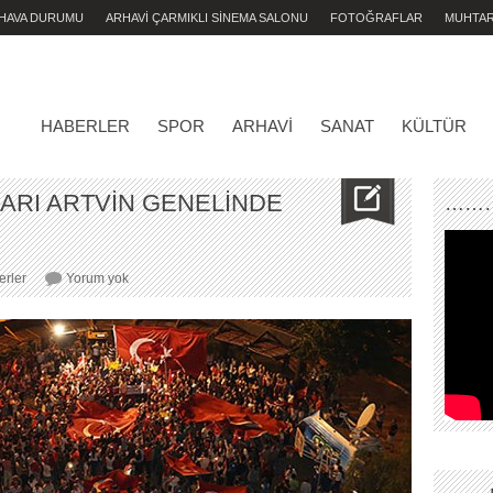
 HAVA DURUMU
ARHAVİ ÇARMIKLI SİNEMA SALONU
FOTOĞRAFLAR
MUHTA
HABERLER
SPOR
ARHAVI
SANAT
KÜLTÜR
ARI ARTVİN GENELİNDE
………
ARTAN
rler
Yorum yok
TERÖR
OLAYLARI
ARTVİN
GENELİNDE
LANETLENDİ..