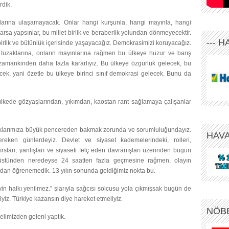
rdik.
larına ulaşamayacak. Onlar hangi kurşunla, hangi mayınla, hangi
rsa yapsınlar, bu millet birlik ve beraberlik yolundan dönmeyecektir.
--- 
birlik ve bütünlük içerisinde yaşayacağız. Demokrasimizi koruyacağız.
n tuzaklarına, onların mayınlarına rağmen bu ülkeye huzur ve barış
zamankinden daha fazla kararlıyız. Bu ülkeye özgürlük gelecek, bu
cek, yani özetle bu ülkeye birinci sınıf demokrasi gelecek. Bunu da
lkede gözyaşlarından, yıkımdan, kaostan rant sağlamaya çalışanlar
ıklarımıza büyük pencereden bakmak zorunda ve sorumluluğundayız.
HAV
ereken günlerdeyiz. Devlet ve siyaset kademelerindeki, rolleri,
rsları, yanlışları ve siyaseti felç eden davranışları üzerinden bugün
üstünden neredeyse 24 saatten fazla geçmesine rağmen, olayın
lardan öğrenemedik. 13 yılın sonunda geldiğimiz nokta bu.
in halkı yenilmez.” şiarıyla sağcısı solcusu yola çıkmışsak bugün de
yiz. Türkiye kazansın diye hareket etmeliyiz.
NÖB
limizden geleni yaptık.