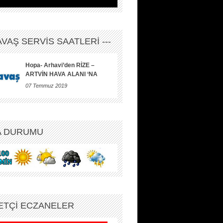
HAVAŞ SERVİS SAATLERİ ---
Hopa- Arhavi’den RİZE –
ARTVİN HAVA ALANI ‘NA
07 Temmuz 2019
A DURUMU
ETÇİ ECZANELER