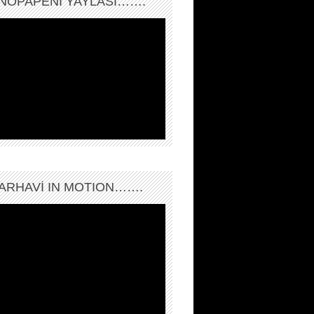
NOPAPENİ YAYLASI…….
ARHAVI IN MOTION…….