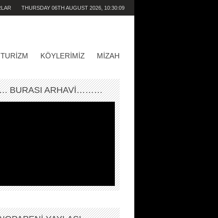
RLAR
THURSDAY 06TH AUGUST 2026,
10:30:09
AM
TURIZM
KÖYLERIMIZ
MIZAH
. BURASI ARHAVİ………