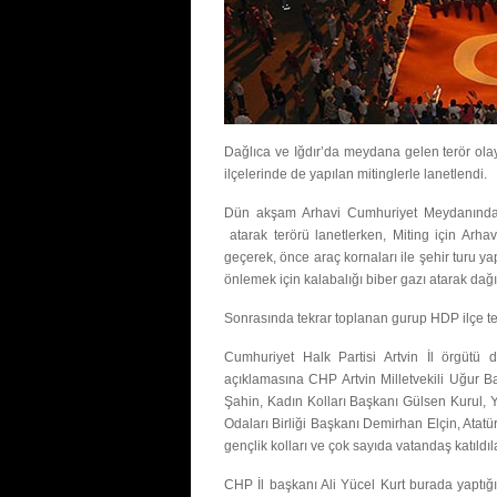
Dağlıca ve Iğdır’da meydana gelen terör olayl
ilçelerinde de yapılan mitinglerle lanetlendi.
Dün akşam Arhavi Cumhuriyet Meydanında t
atarak terörü lanetlerken, Miting için Arh
geçerek, önce araç kornaları ile şehir turu yap
önlemek için kalabalığı biber gazı atarak dağıt
Sonrasında tekrar toplanan gurup HDP ilçe teş
Cumhuriyet Halk Partisi Artvin İl örgütü 
açıklamasına CHP Artvin Milletvekili Uğur Ba
Şahin, Kadın Kolları Başkanı Gülsen Kurul, 
Odaları Birliği Başkanı Demirhan Elçin, Atat
gençlik kolları ve çok sayıda vatandaş katıldıla
CHP İl başkanı Ali Yücel Kurt burada yaptığı