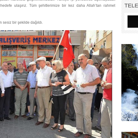
TEL
edefe ulaşırız. Tüm şehitlerimize bir kez daha Allah’tan rahmet
sesiz bir şekilde dağıldı.