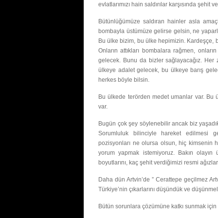
evlatlarımızı hain saldırılar karşısında şehit ve
Bütünlüğümüze saldıran hainler asla amaç
bombayla üstümüze gelirse gelsin, ne yaparla
Bu ülke bizim, bu ülke hepimizin. Kardeşçe, 
Onların attıkları bombalara rağmen, onları
gelecek. Bunu da bizler sağlayacağız. Her 
ülkeye adalet gelecek, bu ülkeye barış gele
herkes böyle bilsin.
Bu ülkede terörden medet umanlar var. Bu ü
var.
Bugün çok şey söylenebilir ancak biz yaşad
Sorumluluk bilinciyle hareket edilmesi g
pozisyonları ne olursa olsun, hiç kimsenin hı
yorum yapmak istemiyoruz. Bakın olayın 
boyutlarını, kaç şehit verdiğimizi resmi ağız
Daha dün Artvin’de ” Cerattepe geçilmez Artv
Türkiye’nin çıkarlarını düşündük ve düşünmeli
Bütün sorunlara çözümüne katkı sunmak için e