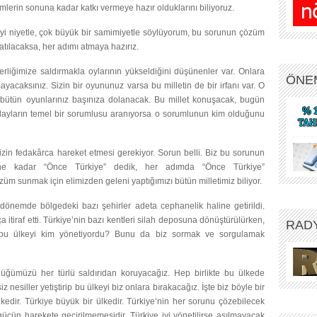
mlerin sonuna kadar katkı vermeye hazır olduklarını biliyoruz.
k iyi niyetle, çok büyük bir samimiyetle söylüyorum, bu sorunun çözüm
tılacaksa, her adımı atmaya hazırız.
erliğimize saldırmakla oylarının yükseldiğini düşünenler var. Onlara
ÖNE
acaksınız. Sizin bir oyununuz varsa bu milletin de bir irfanı var. O
, bütün oyunlarınız başınıza dolanacak. Bu millet konuşacak, bugün
olayların temel bir sorumlusu aranıyorsa o sorumlunun kim olduğunu
izin fedakârca hareket etmesi gerekiyor. Sorun belli. Biz bu sorunun
ne kadar “Önce Türkiye” dedik, her adımda “Önce Türkiye”
züm sunmak için elimizden geleni yaptığımızı bütün milletimiz biliyor.
önemde bölgedeki bazı şehirler adeta cephanelik haline getirildi.
itiraf etti. Türkiye’nin bazı kentleri silah deposuna dönüştürülürken,
RAD
n bu ülkeyi kim yönetiyordu? Bunu da biz sormak ve sorgulamak
rlüğümüzü her türlü saldırıdan koruyacağız. Hep birlikte bu ülkede
nesiller yetiştirip bu ülkeyi biz onlara bırakacağız. İşte biz böyle bir
ülkedir. Türkiye büyük bir ülkedir. Türkiye’nin her sorunu çözebilecek
gücün harekete geçirilmemesidir. Türkiye iyi yönetilirse aşılmayacak