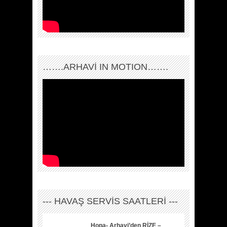
…….ARHAVI IN MOTION…….
--- HAVAŞ SERVİS SAATLERİ ---
Hopa- Arhavi’den RİZE –