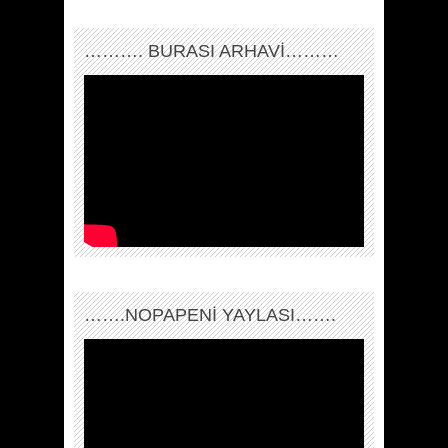
………. BURASI ARHAVİ………
…….NOPAPENİ YAYLASI…….