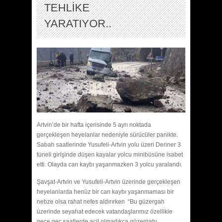
TEHLİKE
YARATIYOR..
Artvin’de bir hafta içerisinde 5 ayrı noktada
gerçekleşen heyelanlar nedeniyle sürücüler panikte.
Sabah saatlerinde Yusufeli-Artvin yolu üzeri Deriner 3
tüneli girişinde düşen kayalar yolcu minibüsüne isabet
etti. Olayda can kaybı yaşanmazken 3 yolcu yaralandı.
Şavşat-Artvin ve Yusufeli-Artvin üzerinde gerçekleşen
heyelanlarda henüz bir can kaybı yaşanmaması bir
nebze olsa rahat nefes aldırırken “Bu güzergah
üzerinde seyahat edecek vatandaşlarımız özellikle
gece geç saatlerde acil olmadıkça güzergahı