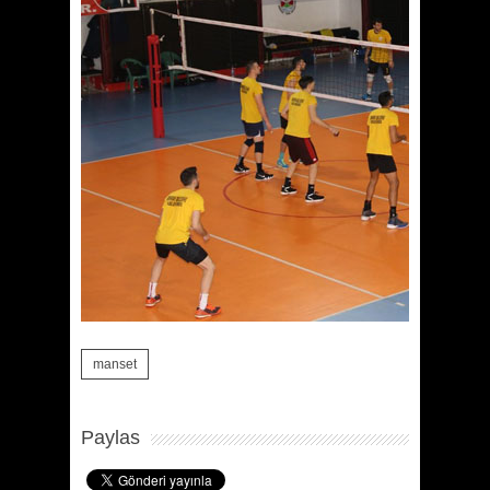
manset
Paylas