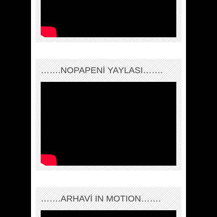
…….NOPAPENİ YAYLASI…….
…….ARHAVI IN MOTION…….