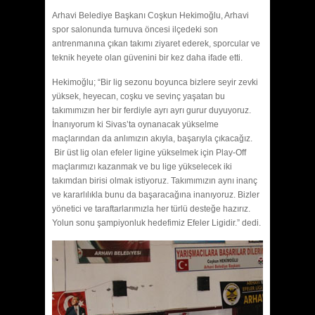
Arhavi Belediye Başkanı Coşkun Hekimoğlu, Arhavi
spor salonunda turnuva öncesi ilçedeki son
antrenmanına çıkan takımı ziyaret ederek, sporcular ve
teknik heyete olan güvenini bir kez daha ifade etti.
Hekimoğlu; “Bir lig sezonu boyunca bizlere seyir zevki
yüksek, heyecan, coşku ve sevinç yaşatan bu
takımımızın her bir ferdiyle ayrı ayrı gurur duyuyoruz.
İnanıyorum ki Sivas’ta oynanacak yükselme
maçlarından da anlımızın akıyla, başarıyla çıkacağız.
Bir üst lig olan efeler ligine yükselmek için Play-Off
maçlarımızı kazanmak ve bu lige yükselecek iki
takımdan birisi olmak istiyoruz. Takımımızın aynı inanç
ve kararlılıkla bunu da başaracağına inanıyoruz. Bizler
yönetici ve taraftarlarımızla her türlü desteğe hazırız.
Yolun sonu şampiyonluk hedefimiz Efeler Ligidir.” dedi.