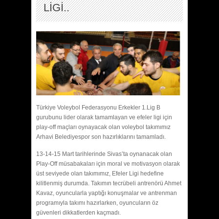
LİGİ..
Türkiye Voleybol Federasyonu Erkekler 1.Lig B
gurubunu lider olarak tamamlayan ve efeler ligi için
play-off maçları oynayacak olan voleybol takımımız
Arhavi Belediyespor son hazırlıklarını tamamladı.
13-14-15 Mart tarihlerinde Sivas’ta oynanacak olan
Play-Off müsabakaları için moral ve motivasyon olarak
üst seviyede olan takımımız, Efeler Ligi hedefine
kilitlenmiş durumda. Takımın tecrübeli antrenörü Ahmet
Kavaz, oyuncularla yaptığı konuşmalar ve antrenman
programıyla takımı hazırlarken, oyuncuların öz
güvenleri dikkatlerden kaçmadı.