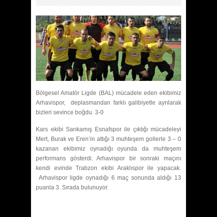
Bölgesel Amatör Ligde (BAL) mücadele eden ekibimiz
Arhavispor, deplasmandan farklı galibiyetle ayrılarak
bizleri sevince boğdu. 3-0
Kars ekibi Sarıkamış Esnafspor ile çıktığı mücadeleyi
Mert, Burak ve Eren’in attığı 3 muhteşem gollerle 3 – 0
kazanan ekibimiz oynadığı oyunda da muhteşem
performans gösterdi. Arhavispor bir sonraki maçını
kendi evinde Trabzon ekibi Araklıspor ile yapacak.
Arhavispor ligde oynadığı 6 maç sonunda aldığı 13
puanla 3. Sırada bulunuyor.