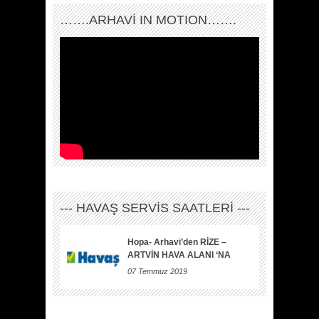
…….ARHAVI IN MOTION…….
--- HAVAŞ SERVİS SAATLERİ ---
Hopa- Arhavi’den RİZE –
ARTVİN HAVA ALANI ‘NA
07 Temmuz 2019