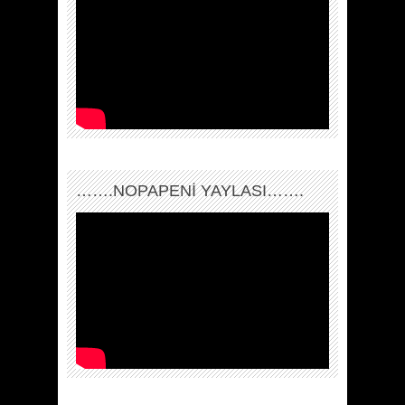
…….NOPAPENİ YAYLASI…….