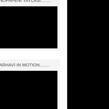
NOPAPENİ YAYLASI…….
ARHAVI IN MOTION…….