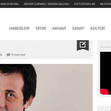
 HAVA DURUMU
ARHAVİ ÇARMIKLI SİNEMA SALONU
FOTOĞRAFLAR
MUHTA
HABERLER
SPOR
ARHAVI
SANAT
KÜLTÜR
………
BAHRİ
ik
Yorum yok
TURAN