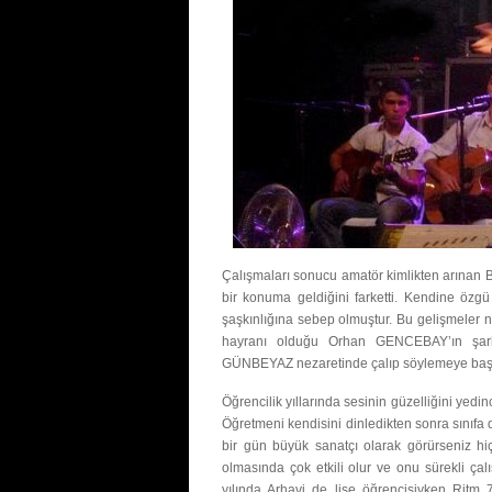
Çalışmaları sonucu amatör kimlikten arınan 
bir konuma geldiğini farketti. Kendine özgü 
şaşkınlığına sebep olmuştur. Bu gelişmeler n
hayranı olduğu Orhan GENCEBAY’ın şarkı
GÜNBEYAZ nezaretinde çalıp söylemeye başl
Öğrencilik yıllarında sesinin güzelliğini yedi
Öğretmeni kendisini dinledikten sonra sınıfa 
bir gün büyük sanatçı olarak görürseniz h
olmasında çok etkili olur ve onu sürekli çal
yılında Arhavi de lise öğrencisiyken Ritm 