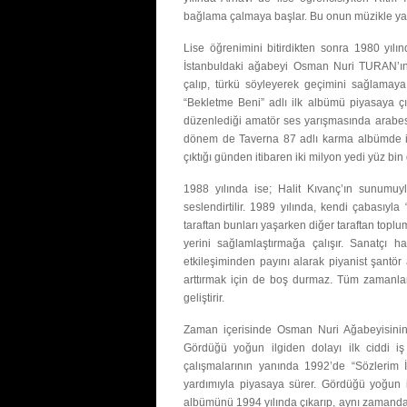
bağlama çalmaya başlar. Bu onun müzikle yarı
Lise öğrenimini bitirdikten sonra 1980 yıl
İstanbuldaki ağabeyi Osman Nuri TURAN’ın
çalıp, türkü söyleyerek geçimini sağlamaya
“Bekletme Beni” adlı ilk albümü piyasaya 
düzenlediği amatör ses yarışmasında arabesk
dönem de Taverna 87 adlı karma albümde iki
çıktığı günden itibaren iki milyon yedi yüz bin 
1988 yılında ise; Halit Kıvanç’ın sunumuy
seslendirtilir. 1989 yılında, kendi çabası
taraftan bunları yaşarken diğer taraftan top
yerini sağlamlaştırmağa çalışır. Sanatçı 
etkileşiminden payını alarak piyanist şantör 
arttırmak için de boş durmaz. Tüm zamanlar
geliştirir.
Zaman içerisinde Osman Nuri Ağabeyisinin 
Gördüğü yoğun ilgiden dolayı ilk ciddi i
çalışmalarının yanında 1992’de “Sözlerim İ
yardımıyla piyasaya sürer. Gördüğü yoğun i
albümünü 1994 yılında çıkarıp, aynı zamanda 