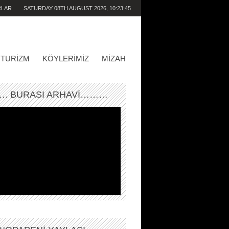
RLAR
SATURDAY 08TH AUGUST 2026,
10:23:45
AM
TURIZM
KÖYLERIMIZ
MIZAH
. BURASI ARHAVİ………