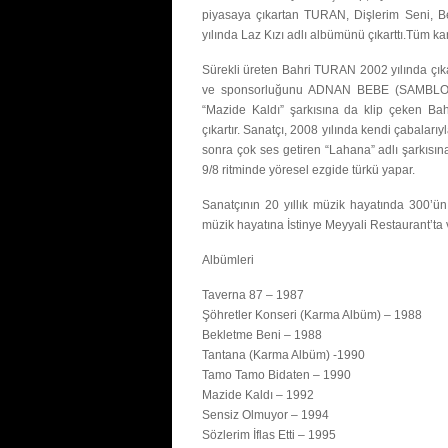
piyasaya çıkartan TURAN, Dişlerim Seni, Be
yılında Laz Kızı adlı albümünü çıkarttı.Tüm 
Sürekli üreten Bahri TURAN 2002 yılında çıka
ve sponsorluğunu ADNAN BEBE (SAMBLOOM) fi
“Mazide Kaldı” şarkısına da klip çeken B
çıkartır. Sanatçı, 2008 yılında kendi çabaları
sonra çok ses getiren “Lahana” adlı şarkısına
9/8 ritminde yöresel ezgide türkü yapar.
Sanatçının 20 yıllık müzik hayatında 300’ün
müzik hayatına İstinye Meyyali Restaurant’ta
Albümleri
Taverna 87 – 1987
Şöhretler Konseri (Karma Albüm) – 1988
Bekletme Beni – 1988
Tantana (Karma Albüm) -1990
Tamo Tamo Bidaten – 1990
Mazide Kaldı – 1992
Sensiz Olmuyor – 1994
Sözlerim İflas Etti – 1995