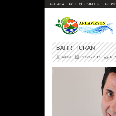
ANASAYFA
NÖBETÇİ ECZANELER
ARHAVİ
BAHRİ TURAN
Rekare
09 Ocak 2017
Müz