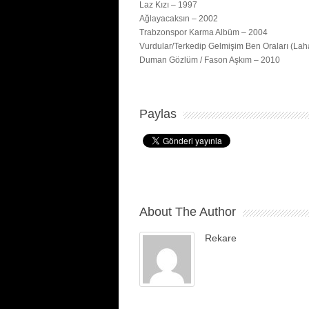
Laz Kızı – 1997
Ağlayacaksın – 2002
Trabzonspor Karma Albüm – 2004
Vurdular/Terkedip Gelmişim Ben Oraları (La
Duman Gözlüm / Fason Aşkım – 2010
Paylas
About The Author
Rekare