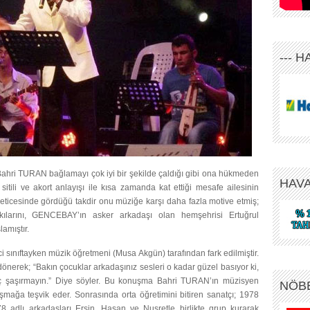
--- 
Bahri TURAN bağlamayı çok iyi bir şekilde çaldığı gibi ona hükmeden
HAV
sitili ve akort anlayışı ile kısa zamanda kat ettiği mesafe ailesinin
eticesinde gördüğü takdir onu müziğe karşı daha fazla motive etmiş;
larını, GENCEBAY’ın asker arkadaşı olan hemşehrisi Ertuğrul
amıştır.
nci sınıftayken müzik öğretmeni (Musa Akgün) tarafından fark edilmiştir.
dönerek; “Bakın çocuklar arkadaşınız sesleri o kadar güzel basıyor ki,
iç şaşırmayın.” Diye söyler. Bu konuşma Bahri TURAN’ın müzisyen
NÖB
ışmağa teşvik eder. Sonrasında orta öğretimini bitiren sanatçı; 1978
78 adlı arkadaşları Ersin, Hasan ve Nusretle birlikte grup kurarak