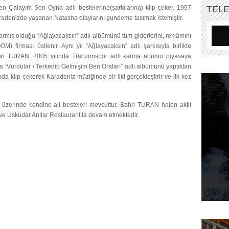
n Çalayım Sen Oyna adlı bestelerine(şarkılarına) klip çeker. 1997
TEL
karadenizde yaşanan Natasha olaylarını gundeme tasımak istemiştir.
rmış olduğu “Ağlayacaksın” adlı albümünü tüm giderlerini, reklâmını
rması üstlenir. Aynı yıl “Ağlayacaksın” adlı şarkısıyla birlikte
ahri TURAN, 2005 yılında Trabzonspor adlı karma abümü piyasaya
yla “Vurdular / Terkedip Gelmişim Ben Oraları” adlı albümünü yaptıktan
da klip çekerek Karadeniz müziğinde bir ilki gerçekleştirir ve ilk kez
 üzerinde kendine ait besteleri mevcuttur. Bahri TURAN halen aktif
 ve Üsküdar Anılar Restaurant’ta devam etmektedir.