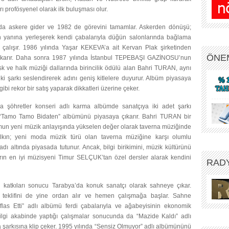
 profösyenel olarak ilk buluşması olur.
ında askere gider ve 1982 de görevini tamamlar. Askerden dönüşü;
 yanına yerleşerek kendi çabalarıyla düğün salonlarında bağlama
 çalışır. 1986 yılında Yaşar KEKEVA’a ait Kervan Plak şirketinden
ÖNE
çıkarır. Daha sonra 1987 yılında İstanbul TEPEBAŞI GAZİNOSU’nun
 ve halk müziği dallarında birincilik ödülü alan Bahri TURAN, aynı
 şarkı seslendirerek adını geniş kitlelere duyurur. Albüm piyasaya
gibi rekor bir satış yaparak dikkatleri üzerine çeker.
la şöhretler konseri adlı karma albümde sanatçıya iki adet şarkı
yla “Tamo Tamo Bidaten” albümünü piyasaya çıkarır. Bahri TURAN bir
lumun yeni müzik anlayışında yükselen değer olarak taverna müziğinde
halkın; yeni moda müzik türü olan taverna müziğine karşı olumlu
adı altında piyasada tutunur. Ancak, bilgi birikimini, müzik kültürünü
ın en iyi müzisyeni Timur SELÇUK’tan özel dersler alarak kendini
RAD
katkıları sonucu Tarabya’da konuk sanatçı olarak sahneye çıkar.
ş teklifini de yine ordan alır ve hemen çalışmağa başlar. Sahne
flas Etti” adlı albümü ferdi çabalarıyla ve ağabeyisinin ekonomik
lgi akabinde yaptığı çalışmalar sonucunda da “Mazide Kaldı” adlı
şarkısına klip çeker. 1995 yılında “Sensiz Olmuyor” adlı albümününü