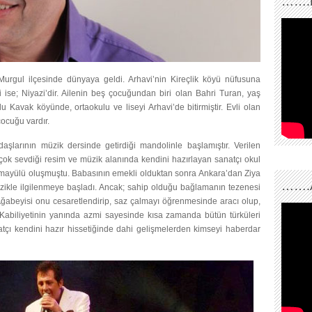
…….
 Murgul ilçesinde dünyaya geldi. Arhavi’nin Kireçlik köyü nüfusuna
ki ise; Niyazi’dir. Ailenin beş çocuğundan biri olan Bahri Turan, yaş
u Kavak köyünde, ortaokulu ve liseyi Arhavi’de bitirmiştir. Evli olan
ocuğu vardır.
aşlarının müzik dersinde getirdiği mandolinle başlamıştır. Verilen
çok sevdiği resim ve müzik alanında kendini hazırlayan sanatçı okul
temayülü oluşmuştu. Babasının emekli olduktan sonra Ankara’dan Ziya
…….
zikle ilgilenmeye başladı. Ancak; sahip olduğu bağlamanın tezenesi
ğabeyisi onu cesaretlendirip, saz çalmayı öğrenmesinde aracı olup,
 Kabiliyetinin yanında azmi sayesinde kısa zamanda bütün türküleri
tçı kendini hazır hissetiğinde dahi gelişmelerden kimseyi haberdar