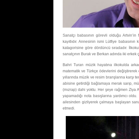
Sanatçı babasının görevli olduğu Artvin’in
kayıtlıdır. Annesinin ismi Lütfiye babasının 
katagorisine göre dördüncü sıradadır. İlkokul
sanatçının Burak ve Berkan adında iki erkek ç
Bahri Turan müzik hayatına ilkokulda arkad
matematik ve Türkçe ödevlerini değiştirerek 
yıllarında müzik ve resim branşlarına karşı 
abisine getirdiği bağlamaya merak sarıp, mü
(mızrap) dahi yoktu. Her şeye rağmen Ziya A
yapamadığı nota basışlarına yardımcı oldu.
ailesinden gizliyerek çalmaya başlayan sana
etmedi.