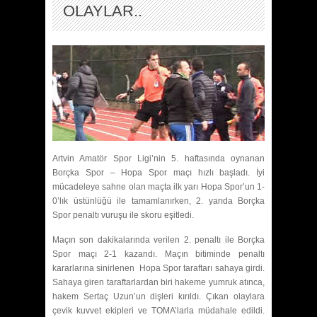
OLAYLAR..
Artvin Amatör Spor Ligi’nin 5. haftasında oynanan
Borçka Spor – Hopa Spor maçı hızlı başladı. İyi
mücadeleye sahne olan maçta ilk yarı Hopa Spor’un 1-
0’lık üstünlüğü ile tamamlanırken, 2. yarıda Borçka
Spor penaltı vuruşu ile skoru eşitledi.
Maçın son dakikalarında verilen 2. penaltı ile Borçka
Spor maçı 2-1 kazandı. Maçın bitiminde penaltı
kararlarına sinirlenen Hopa Spor taraftarı sahaya girdi.
Sahaya giren taraftarlardan biri hakeme yumruk atınca,
hakem Sertaç Uzun’un dişleri kırıldı. Çıkan olaylara
çevik kuvvet ekipleri ve TOMA’larla müdahale edildi.