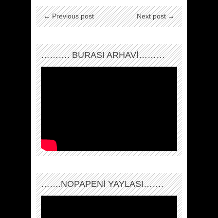
← Previous post
Next post →
………. BURASI ARHAVİ………
…….NOPAPENİ YAYLASI…….