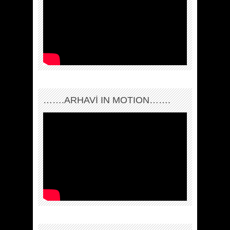
…….ARHAVI IN MOTION…….