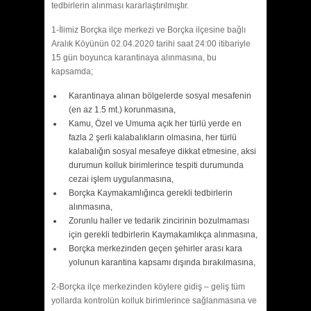
tedbirlerin alınması kararlaştırılmıştır.
1-İlimiz Borçka ilçe merkezi ve Borçka ilçesine bağlı
Aralık Köyünün 02.04.2020 tarihi saat 24:00 itibariyle
15 gün boyunca karantinaya alınmasına, bu
kapsamda;
Karantinaya alınan bölgelerde sosyal mesafenin
(en az 1.5 mt.) korunmasına,
Kamu, Özel ve Umuma açık her türlü yerde en
fazla 2 şerli kalabalıkların olmasına, her türlü
kalabalığın sosyal mesafeye dikkat etmesine, aksi
durumun kolluk birimlerince tespiti durumunda
cezai işlem uygulanmasına,
Borçka Kaymakamlığınca gerekli tedbirlerin
alınmasına,
Zorunlu haller ve tedarik zincirinin bozulmaması
için gerekli tedbirlerin Kaymakamlıkça alınmasına,
Borçka merkezinden geçen şehirler arası kara
yolunun karantina kapsamı dışında bırakılmasına,
2-Borçka ilçe merkezinden köylere gidiş – geliş tüm
yollarda kontrolün kolluk birimlerince sağlanmasına ve