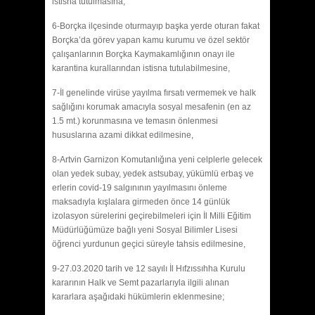
istisna tutulmasına,
6-Borçka ilçesinde oturmayıp başka yerde oturan fakat
Borçka’da görev yapan kamu kurumu ve özel sektör
çalışanlarının Borçka Kaymakamlığının onayı ile
karantina kurallarından istisna tutulabilmesine,
7-İl genelinde virüse yayılma fırsatı vermemek ve halk
sağlığını korumak amacıyla sosyal mesafenin (en az
1.5 mt.) korunmasına ve temasın önlenmesi
hususlarına azami dikkat edilmesine,
8-Artvin Garnizon Komutanlığına yeni celplerle gelecek
olan yedek subay, yedek astsubay, yükümlü erbaş ve
erlerin covid-19 salgınının yayılmasını önleme
maksadıyla kışlalara girmeden önce 14 günlük
izolasyon sürelerini geçirebilmeleri için İl Milli Eğitim
Müdürlüğümüze bağlı yeni Sosyal Bilimler Lisesi
öğrenci yurdunun geçici süreyle tahsis edilmesine,
9-27.03.2020 tarih ve 12 sayılı İl Hıfzıssıhha Kurulu
kararının Halk ve Semt pazarlarıyla ilgili alınan
kararlara aşağıdaki hükümlerin eklenmesine;