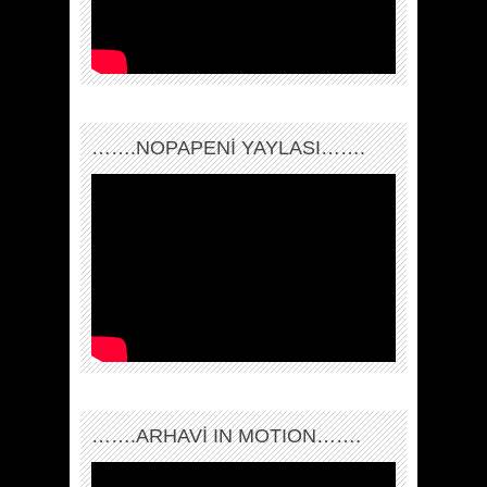
…….NOPAPENİ YAYLASI…….
…….ARHAVI IN MOTION…….