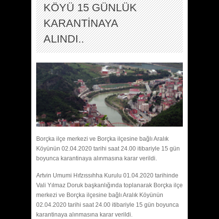
KÖYÜ 15 GÜNLÜK
KARANTİNAYA
ALINDI..
Borçka ilçe merkezi ve Borçka ilçesine bağlı Aralık
Köyünün 02.04.2020 tarihi saat 24.00 itibariyle 15 gün
boyunca karantinaya alınmasına karar verildi.
Artvin Umumi Hıfzıssıhha Kurulu 01.04.2020 tarihinde
Vali Yılmaz Doruk başkanlığında toplanarak Borçka ilçe
merkezi ve Borçka ilçesine bağlı Aralık Köyünün
02.04.2020 tarihi saat 24.00 itibariyle 15 gün boyunca
karantinaya alınmasına karar verildi.