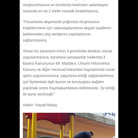
oluşturulmasına ve koridorda bekleyen vatandaşlar
arasında en az 2 metre mesafe bırakılmasına,
*Pazarlarda akşamüstü yoğunluk oluşmasının
engellenmesi için vatandaşlarımızın akşam saatlerini
beklemeden alış verişlerini yapmalarının
sağlanmasına,
Alınan bu kararların Artvin İl genelinde eksiksiz olarak
uygulanmasına, kararlara uymayanlar hakkında İl
İdaresi Kanununun 66. Maddesi, Umumi Hıfzıssıhha
Kanunu ve diğer mevzuat hükümleri kapsamında cezai
işlem uygulanmasına, uygulama birliği sağlanabilmesi
için İlçelerdeki ilgili kurum ve kuruluşlara dağıtım
yapılmak üzere Kaymakamlıklara iletilmesine. Oy birliği
ile karar verilmiştir.”
Haber: Hayati Akbaş