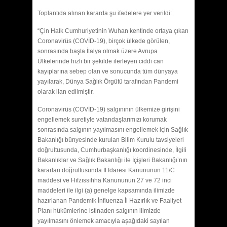
Toplantıda alınan kararda şu ifadelere yer verildi:
“Çin Halk Cumhuriyetinin Wuhan kentinde ortaya çıkan
Coronavirüs (COVİD-19), birçok ülkede görülen,
sonrasında başta İtalya olmak üzere Avrupa
Ülkelerinde hızlı bir şekilde ilerleyen ciddi can
kayıplarına sebep olan ve sonucunda tüm dünyaya
yayılarak, Dünya Sağlık Örgütü tarafından Pandemi
olarak ilan edilmiştir.
Coronavirüs (COVİD-19) salgınının ülkemize girişini
engellemek suretiyle vatandaşlarımızı korumak
sonrasında salgının yayılmasını engellemek için Sağlık
Bakanlığı bünyesinde kurulan Bilim Kurulu tavsiyeleri
doğrultusunda, Cumhurbaşkanlığı koordinesinde, İlgili
Bakanlıklar ve Sağlık Bakanlığı ile İçişleri Bakanlığı’nın
kararları doğrultusunda İl İdaresi Kanununun 11/C
maddesi ve Hıfzıssıhha Kanununun 27 ve 72 inci
maddeleri ile ilgi (a) genelge kapsamında ilimizde
hazırlanan Pandemik İnfluenza İl Hazırlık ve Faaliyet
Planı hükümlerine istinaden salgının ilimizde
yayılmasını önlemek amacıyla aşağıdaki sayılan