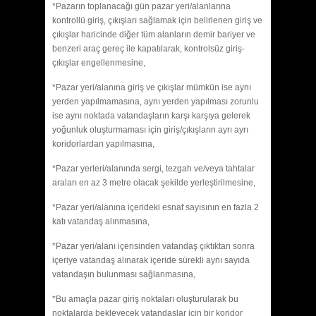
*Pazarın toplanacağı gün pazar yeri/alanlarına
kontrollü giriş, çıkışları sağlamak için belirlenen giriş ve
çıkışlar haricinde diğer tüm alanların demir bariyer ve
benzeri araç gereç ile kapatılarak, kontrolsüz giriş-
çıkışlar engellenmesine,
*Pazar yeri/alanına giriş ve çıkışlar mümkün ise aynı
yerden yapılmamasına, aynı yerden yapılması zorunlu
ise aynı noktada vatandaşların karşı karşıya gelerek
yoğunluk oluşturmaması için giriş/çıkışların ayrı ayrı
koridorlardan yapılmasına,
*Pazar yerleri/alanında sergi, tezgah ve/veya tahtalar
araları en az 3 metre olacak şekilde yerleştirilmesine,
*Pazar yeri/alanına içerideki esnaf sayısının en fazla 2
katı vatandaş alınmasına,
*Pazar yeri/alanı içerisinden vatandaş çıktıktan sonra
içeriye vatandaş alınarak içeride sürekli aynı sayıda
vatandaşın bulunması sağlanmasına,
*Bu amaçla pazar giriş noktaları oluşturularak bu
noktalarda bekleyecek vatandaşlar için bir koridor