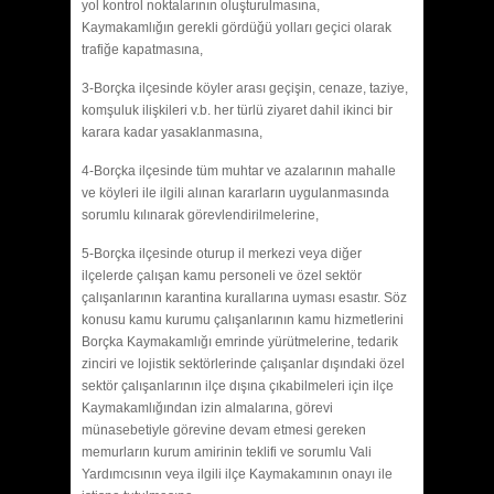
yol kontrol noktalarının oluşturulmasına,
Kaymakamlığın gerekli gördüğü yolları geçici olarak
trafiğe kapatmasına,
3-Borçka ilçesinde köyler arası geçişin, cenaze, taziye,
komşuluk ilişkileri v.b. her türlü ziyaret dahil ikinci bir
karara kadar yasaklanmasına,
4-Borçka ilçesinde tüm muhtar ve azalarının mahalle
ve köyleri ile ilgili alınan kararların uygulanmasında
sorumlu kılınarak görevlendirilmelerine,
5-Borçka ilçesinde oturup il merkezi veya diğer
ilçelerde çalışan kamu personeli ve özel sektör
çalışanlarının karantina kurallarına uyması esastır. Söz
konusu kamu kurumu çalışanlarının kamu hizmetlerini
Borçka Kaymakamlığı emrinde yürütmelerine, tedarik
zinciri ve lojistik sektörlerinde çalışanlar dışındaki özel
sektör çalışanlarının ilçe dışına çıkabilmeleri için ilçe
Kaymakamlığından izin almalarına, görevi
münasebetiyle görevine devam etmesi gereken
memurların kurum amirinin teklifi ve sorumlu Vali
Yardımcısının veya ilgili ilçe Kaymakamının onayı ile