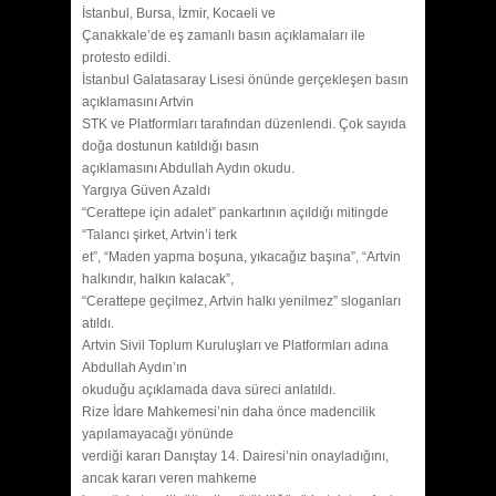
İstanbul, Bursa, İzmir, Kocaeli ve
Çanakkale’de eş zamanlı basın açıklamaları ile
protesto edildi.
İstanbul Galatasaray Lisesi önünde gerçekleşen basın
açıklamasını Artvin
STK ve Platformları tarafından düzenlendi. Çok sayıda
doğa dostunun katıldığı basın
açıklamasını Abdullah Aydın okudu.
Yargıya Güven Azaldı
“Cerattepe için adalet” pankartının açıldığı mitingde
“Talancı şirket, Artvin’i terk
et”, “Maden yapma boşuna, yıkacağız başına”, “Artvin
halkındır, halkın kalacak”,
“Cerattepe geçilmez, Artvin halkı yenilmez” sloganları
atıldı.
Artvin Sivil Toplum Kuruluşları ve Platformları adına
Abdullah Aydın’ın
okuduğu açıklamada dava süreci anlatıldı.
Rize İdare Mahkemesi’nin daha önce madencilik
yapılamayacağı yönünde
verdiği kararı Danıştay 14. Dairesi’nin onayladığını,
ancak kararı veren mahkeme