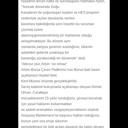
heyetinin tenzili rütbe ile sürüldüğünü hatırlatan Aydın,
“Sonraki dönemde Doğu
Karadeniz’de yoğunlaşan maden ve HES projeleri
nedeniyle açılan davalarda verilen
kararlara bakıldığında yeni heyetin bu sorunları
çözmek üzere
atanmış/görevlendirilmiş bir mahkeme olduğu
anlaşılmaktaydı. Bu dönem aynı
zamanda yargıya güvenin azaldığının, ülkenin
adaletten giderek uzaklaşıp bir
karanlığa sürüklendiği bir dönemdir” dedi.
‘Altınsız olur, Artvin ‘siz olmaz’
Artvin-Bursa Çevre Platformu’nun Bursa’daki basın
açıklaması Heykel’deki
Kent Müzesi önünde gerçekleştirildi.
Geniş katılımlı buluşmada açıklamayı okuyan Ahmet
Orhan, Cerattepe
mücadelesinin 25 yıldır sürdüğünü, çevreyi korumak
için yasal haklarını kullanmaktan
ve adalet aramaktan vazgeçmeyeceklerini söyledi.
Anayasa Mahkemesi’ne başvuru hakları olduğunu,
bunun yanı sıra proje alanının
genişletilmesi ile ilgili açılan davanın da halen devam