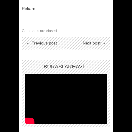
Rekare
Comments are closed.
← Previous post
Next post →
………. BURASI ARHAVİ………