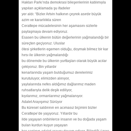
Hakları Parkı’nda demokrasi bileşenlerinin katılımıyla
yapılan açıklamada şu ifadeler
yer aldı: “Bizler Artvin halkının çeyrek asırdır büyük
azim ve kararlılıkla süren
Cerattepe mücadelesinin her aşamasını sizlerle
paylaşmaya devam ediyoruz.
Esasen bu ülkenin bütün değerlerinin yağmalandığı bir
süreçten geçiyoruz. Uluslar
ötesi şirketlerin egemen olduğu, doymak bilmez bir kar
hırsı ile ülkenin yağmalandığı
bu dönemde bu ülkenin yurttaşları olarak büyük acılar
çekiyoruz. Bin yıllardır
kenarlarında yaşam bulduğumuz derelerimiz
kurutuluyor, elimizden alınıyor,
yaylalarında nefes aldığımız dağlarımız maden
ruhsatlarıyla delik deşik ediliyor,
kıyılarımız, ormanlarımız yağmalanıyor.
Adalet Arayışımız Sürüyor
Bu küresel saldırının en acımasız biçimini bizler
Cerattepe’de yaşıyoruz. Yıllardır bu
ilde yaşayan onbinlerce insanın ve bu doğada yaşam
bulan kurdun kuşun yaşayan
her canlının adalet arayışı devam ediyor. Bilindiği üzere