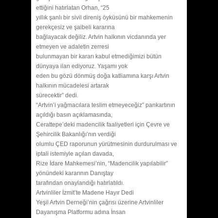
ettiğini hatırlatan Orhan, “25
yıllık şanlı bir sivil direniş öyküsünü bir mahkemenin
gerekçesiz ve şaibeli kararına
bağlayacak değiliz. Artvin halkının vicdanında yer
etmeyen ve adaletin zerresi
bulunmayan bir kararı kabul etmediğimizi bütün
dünyaya ilan ediyoruz. Yaşamı yok
eden bu gözü dönmüş doğa katliamına karşı Artvin
halkının mücadelesi artarak
sürecektir” dedi.
“Artvin’i yağmacılara teslim etmeyeceğiz” pankartının
açıldığı basın açıklamasında,
Cerattepe’deki madencilik faaliyetleri için Çevre ve
Şehircilik Bakanlığı’nın verdiği
olumlu ÇED raporunun yürütmesinin durdurulması ve
iptali istemiyle açılan davada,
Rize İdare Mahkemesi’nin, “Madencilik yapılabilir”
yönündeki kararının Danıştay
tarafından onaylandığı hatırlatıldı.
Artvinliler İzmit’te Madene Hayır Dedi
Yeşil Artvin Derneği’nin çağrısı üzerine Artvinliler
Dayanışma Platformu adına İnsan