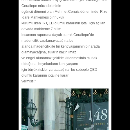
Cerattepe mücadelesinin
üçüncü dönemi olan Mehmet Cengiz döneminde, Rize
İdare Mahkemesi bir hukuk
kurumu iken ilk ÇED olumlu kararının iptali için açılan
davada mahkeme 7 bilim
insanının raporuna dayalı olarak Cerattepe’de
madencilik yapılamayacağına bu
alanda madencilik ile bir kent yaşamının bir arada
olamayacağına, suların kaçınılmaz
ve engel olunamaz şekilde kirlenmesinin mutlak
olduğuna, heyelanların kent yaşamı
için büyük riskler yaratacağına, bu sebeple ÇED
olumlu kararının iptaline karar
vermişti.”