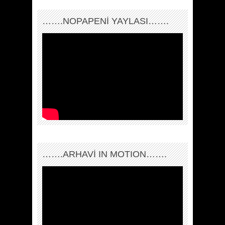
…….NOPAPENİ YAYLASI…….
…….ARHAVI IN MOTION…….