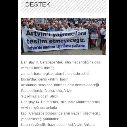
DESTEK
Danıştay’ın, Cerattepe ‘deki altın madenciliğine olur
vermesi birçok ilde eş
zamanlı basın açıklamaları ile protesto edildi.
Bursa’daki geniş katılımlı basın
açıklaması sırasında, mücadelenin devam edeceği
ifade edilerek, ‘Altınsız olur, Artvin
‘siz olmaz’ sloganı atıldı.
Danıştay 14. Dairesi’nin, Rize İdare Mahkemesi’nin
Artvin’in gür ormanlarla
kaplı Cerattepe bölgesinde altın madeni işletmeciliği
yapılabileceği yönündeki
kararına yönelik itirazı reddetmesi Artvin, Ankara,