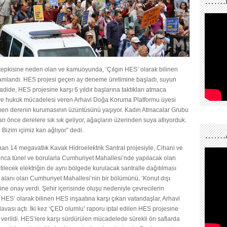
…….
n tepkisine neden olan ve kamuoyunda, ‘Çılgın HES’ olarak bilinen
amamlandı. HES projesi geçen ay deneme üretimine başladı, suyun
adide, HES projesine karşı 6 yıldır başlarına taktıkları atmaca
n ve hukuk mücadelesi veren Arhavi Doğa Koruma Platformu üyesi
men derenin kurumasının üzüntüsünü yaşıyor. Kadın Atmacalar Grubu
 önce derelere sık sık geliyor, ağaçların üzerinden suya atlıyorduk.
Bizim içimiz kan ağlıyor” dedi.
…….
nan 14 megavatlık Kavak Hidroelektrik Santral projesiyle, Cihani ve
yunca tünel ve borularla Cumhuriyet Mahallesi’nde yapılacak olan
tilecek elektriğin de aynı bölgede kurulacak santralle dağıtılması
 alanı olan Cumhuriyet Mahallesi’nin bir bölümünü, ‘Konut dışı
ine onay verdi. Şehir içerisinde oluşu nedeniyle çevrecilerin
HES’ olarak bilinen HES inşaatına karşı çıkan vatandaşlar, Arhavi
vası açtı. İki kez ‘ÇED olumlu’ raporu iptal edilen HES projesine
verildi. HES’lere karşı sürdürülen mücadelede sürekli ön saflarda