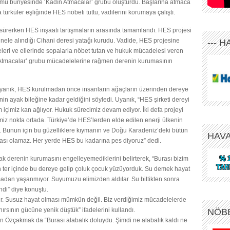
rmu bünyesinde ‘Kadın Atmacalar’ grubu oluşturdu. Başlarına atmaca
 türküler eşliğinde HES nöbeti tuttu, vadilerini korumaya çalıştı.
 sürerken HES inşaatı tartışmaların arasında tamamlandı. HES projesi
ele alındığı Cihani deresi yatağı kurudu. Vadide, HES projesine
--- 
keleri ve ellerinde sopalarla nöbet tutan ve hukuk mücadelesi veren
Atmacalar’ grubu mücadelelerine rağmen derenin kurumasının
yanık, HES kurulmadan önce insanların ağaçların üzerinden dereye
n ayak bileğine kadar geldiğini söyledi. Uyanık, “HES şirketi dereyi
im içimiz kan ağlıyor. Hukuk sürecimiz devam ediyor. İki defa projeyi
imiz nokta ortada. Türkiye’de HES’lerden elde edilen enerji ülkenin
yor. Bunun için bu güzelliklere kıymanın ve Doğu Karadeniz’deki bütün
HAV
aması olamaz. Her yerde HES bu kadarına pes diyoruz” dedi.
cak derenin kurumasını engelleyemediklerini belirterek, “Burası bizim
kan ter içinde bu dereye gelip çoluk çocuk yüzüyorduk. Su demek hayat
adan yaşanmıyor. Suyumuzu elimizden aldılar. Su bittikten sonra
ndi” diye konuştu.
. Susuz hayat olması mümkün değil. Biz verdiğimiz mücadelelerde
rsının gücüne yenik düştük” ifadelerini kullandı.
NÖB
an Özçakmak da “Burası alabalık doluydu. Şimdi ne alabalık kaldı ne