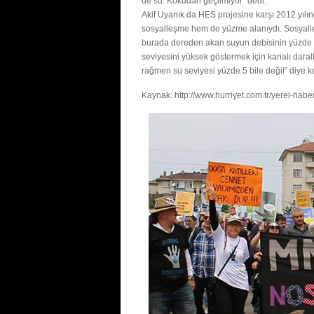
de su. Kokudan geçilmiyor” dedi.
Akif Uyanık da HES projesine karşı 2012 yılın
sosyalleşme hem de yüzme alanıydı. Sosyall
burada dereden akan suyun debisinin yüzde 12
seviyesini yüksek göstermek için kanalı daralt
rağmen su seviyesi yüzde 5 bile değil” diye k
Kaynak: http://www.hurriyet.com.tr/yerel-hab