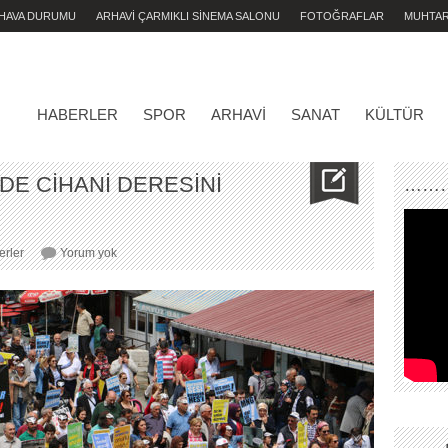
 HAVA DURUMU
ARHAVİ ÇARMIKLI SİNEMA SALONU
FOTOĞRAFLAR
MUHTA
HABERLER
SPOR
ARHAVI
SANAT
KÜLTÜR
’DE CİHANİ DERESİNİ
………
“ÇILGIN
rler
Yorum yok
HES”
ARHAVİ’DE
CİHANİ
DERESİNİ
KURUTTU..