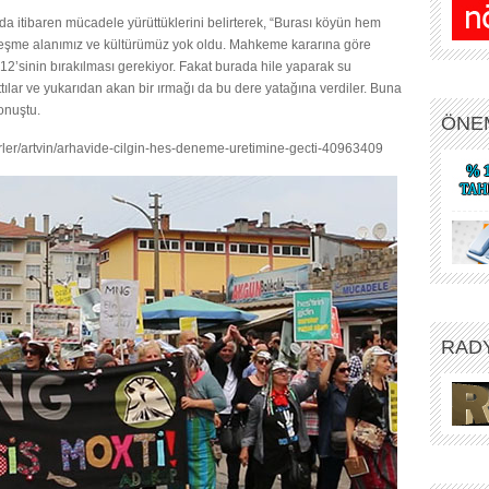
da itibaren mücadele yürüttüklerini belirterek, “Burası köyün hem
eşme alanımız ve kültürümüz yok oldu. Mahkeme kararına göre
’sinin bırakılması gerekiyor. Fakat burada hile yaparak su
tılar ve yukarıdan akan bir ırmağı da bu dere yatağına verdiler. Buna
onuştu.
ÖNE
erler/artvin/arhavide-cilgin-hes-deneme-uretimine-gecti-40963409
RAD