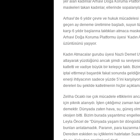
yer alan kadınlar Arhavi Doğa Koruma Platfo
maskeleri takan kadınlar, ellerinde sopalarıyla
Arhavi’de 6 yıldır çevre ve hukuk mücadelesi
geçen ay deneme üretimine başladı, suyun tün
karşı 6 yıldır başlarına taktıkları atmaca mas
Arhavi Doğa Koruma Platformu üyesi ‘Kadın 
üzüntüsünü yaşıyor.
Kadın Atmacalar gurubu üyesi Nazlı Demet U
atlayarak yüzdüğünü ancak şimdi su seviyesini
katletti ve vadiye büyük bir kelepçe taktı. Biz
iptal ettirmeyi başardık fakat sonunda geldiğ
enerji ihtiyacının sadece yüzde 5’ini karşılı
dereleri bu şekilde katletmenin hiçbir açıkl
Zeliha Ocaklı ise çok mücadele ettiklerini an
için piknik alanıydı. İşten çıktığımız zaman 
demektir. Dünyada zaten hava, su, güneş olm
oksijen bitti. Bizim burada yaşantımız engelle
Leyla Öncel de “Dünyada yaşam bir döngüdür
bunları anlatamadık. Paranın, para kazanma hı
Dereden eskiden su içtiklerini hatırlatan Suz