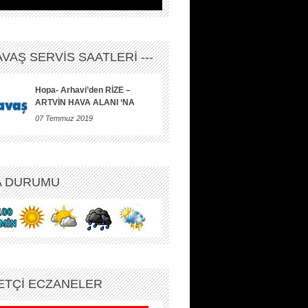
HAVAŞ SERVİS SAATLERİ ---
Hopa- Arhavi’den RİZE –
ARTVİN HAVA ALANI ‘NA
07 Temmuz 2019
A DURUMU
ETÇİ ECZANELER