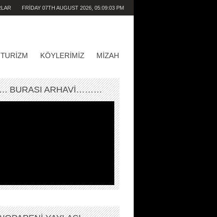
RLAR
FRIDAY 07TH AUGUST 2026,
05:09:03 PM
TURIZM
KÖYLERIMIZ
MIZAH
. BURASI ARHAVİ………