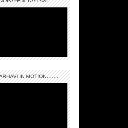
NOPAPENİ YAYLASI…….
ARHAVI IN MOTION…….