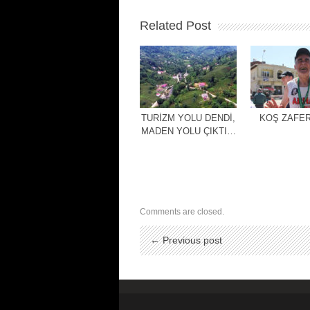
Related Post
TURİZM YOLU DENDİ,
KOŞ ZAFER
MADEN YOLU ÇIKTI…
Comments are closed.
← Previous post