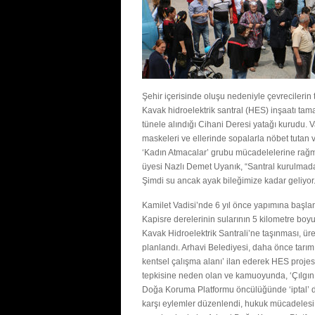
Şehir içerisinde oluşu nedeniyle çevrecileri
Kavak hidroelektrik santral (HES) inşaatı t
tünele alındığı Cihani Deresi yatağı kurudu. V
maskeleri ve ellerinde sopalarla nöbet tuta
‘Kadın Atmacalar’ grubu mücadelelerine rağ
üyesi Nazlı Demet Uyanık, “Santral kurulmadan
Şimdi su ancak ayak bileğimize kadar geliyor. 
Kamilet Vadisi’nde 6 yıl önce yapımına başla
Kapisre derelerinin sularının 5 kilometre bo
Kavak Hidroelektrik Santrali’ne taşınması, üre
planlandı. Arhavi Belediyesi, daha önce tarım
kentsel çalışma alanı’ ilan ederek HES projes
tepkisine neden olan ve kamuoyunda, ‘Çılgın 
Doğa Koruma Platformu öncülüğünde ‘iptal’ da
karşı eylemler düzenlendi, hukuk mücadelesi 