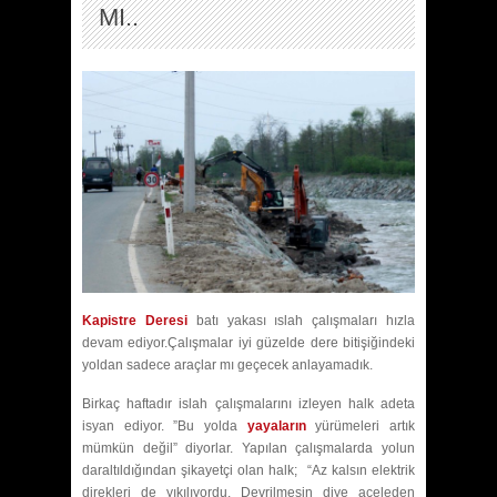
MI..
Kapistre Deresi
batı yakası ıslah çalışmaları hızla
devam ediyor.Çalışmalar iyi güzelde dere bitişiğindeki
yoldan sadece araçlar mı geçecek anlayamadık.
Birkaç haftadır islah çalışmalarını izleyen halk adeta
isyan ediyor. ”Bu yolda
yayaların
yürümeleri artık
mümkün değil” diyorlar. Yapılan çalışmalarda yolun
daraltıldığından şikayetçi olan halk; “Az kalsın elektrik
direkleri de yıkılıyordu. Devrilmesin diye aceleden