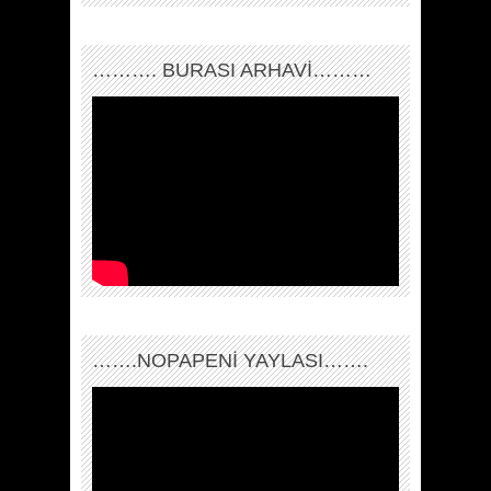
………. BURASI ARHAVİ………
…….NOPAPENİ YAYLASI…….