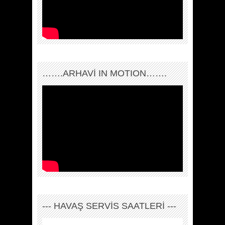
…….ARHAVI IN MOTION…….
--- HAVAŞ SERVİS SAATLERİ ---