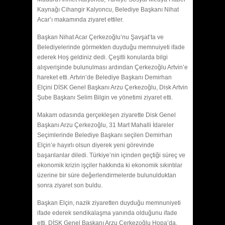
Kaynağı Cihangir Kalyoncu, Belediye Başkanı Nihat
Acar’ı makamında ziyaret ettiler.
Başkan Nihat Acar Çerkezoğlu’nu Şavşat’ta ve
Belediyelerinde görmekten duyduğu memnuiyeti ifade
ederek Hoş geldiniz dedi. Çeşitli konularda bilgi
alışverişinde bulunulması ardından Çerkezoğlu Artvin’e
hareket etti. Artvin’de Belediye Başkanı Demirhan
Elçini DİSK Genel Başkanı Arzu Çerkezoğlu, Disk Artvin
Şube Başkanı Selim Bilgin ve yönetimi ziyaret etti.
Makam odasında gerçekleşen ziyarette Disk Genel
Başkanı Arzu Çerkezoğlu, 31 Mart Mahalli İdareler
Seçimlerinde Belediye Başkanı seçilen Demirhan
Elçin’e hayırlı olsun diyerek yeni görevinde
başarılarılar diledi. Türkiye’nin içinden geçtiği süreç ve
ekonomik krizin işçiler hakkında ki ekonomik sıkıntılar
üzerine bir süre değerlendirmelerde bulunulduktan
sonra ziyaret son buldu.
Başkan Elçin, nazik ziyaretten duyduğu memnuniyeti
ifade ederek sendikalaşma yanında olduğunu ifade
etti. DİSK Genel Başkanı Arzu Çerkezoğlu Hopa’da.