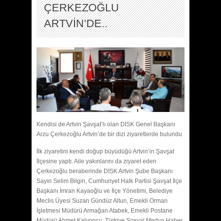
ÇERKEZOĞLU
ARTVİN’DE..
Kendisi de Artvin Şavşat’lı olan DİSK Genel Başkanı
Arzu Çerkezoğlu Artvin’de bir dizi ziyaretlerde bulundu
İlk ziyaretini kendi doğup büyüdüğü Artvin’in Şavşat
İlçesine yaptı. Aile yakınlarını da ziyaret eden
Çerkezoğlu beraberinde DİSK Artvin Şube Başkanı
Sayın Selim Bilgin, Cumhuriyet Halk Partisi Şavşat İlçe
Başkanı İmran Kayaoğlu ve İlçe Yönetimi, Belediye
Meclis Üyesi Suzan Gündüz Altun, Emekli Orman
İşletmesi Müdürü Armağan Atabek, Emekli Postane
Müdürü Ahmet Kalyoncu, Türkiye Sosyal Medya Haber