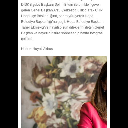
DİSK il şube Başkanı Selim Bilgin ile birlikte ilçeye
gelen Genel Başkan Arzu Çerkezoğlu ilk olarak CHP
Hopa ilçe Başkanlığına, sonra yürüyerek Hopa
Belediye Başkanlığı’na geçti. Hopa Belediye Başkanı
Taner Ekmekçi’ye hayırlı olsun dileklerini ileten Genel
Başkan ve heyeti bir süre sohbet edip hatıra fotoğrafı
çektirdi.
Haber: Hayati Akbaş