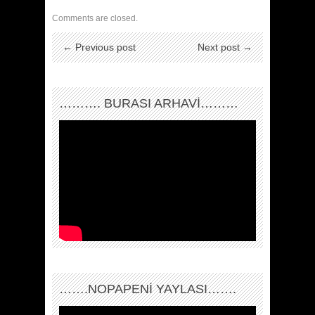
Comments are closed.
← Previous post
Next post →
………. BURASI ARHAVİ………
…….NOPAPENİ YAYLASI…….