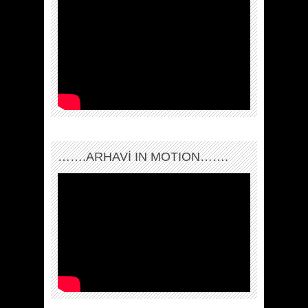
…….ARHAVI IN MOTION…….