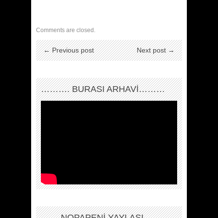
Comments are closed.
← Previous post
Next post →
………. BURASI ARHAVİ………
…….NOPAPENİ YAYLASI…….