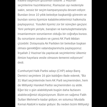
iradesi başımızın gözümün üstüne. 2 Haziran
seçimlerine hazırlıklarımız, Ramazan ayı nedeniyle
sakin, sessiz bir seçim kampanyasıyla devam ediyor.
Bundan önce 10 yıllık belediye başkanlığı görevim ve
bundan sonra ilçemize katabileceklerimizi halkımızla
paylaşıyoruz. Yusufeli ilçemiz zor bir süreçten geçiyor.
Yeni yerleşim yeriyle, barajları ve kamulaştırmalarıyla
insanlarımızın sorunlarının olduğu bir coğrafya burası.
Bu sorunların cevabını ve çaresi AK Parti iktidarı
çözebilir. Dolayısıyla Ak Partiden bir belediye başkan
olması gerektiğini vatandaşlarımızla paylaşıyoruz.
İnşallah 2 Haziran’da yapılacak seçimlerimiz ülkemiz
ilimize hayırlara vesile olmasını temenni ediyorum”
dedi.
Cumhuriyet Halk Partisi adayı (CHP) adayı Barış
Demirci seçimlere 16 gün kaldığını ifade ederek, “Biz
31 Mart seçimlerinde hem AK Parti seçmeninden, hem
de Milliyetçi Hareket Partisi seçmeninden oy aldık.
Eğer biz o gün alabildiysek bugün daha fazlasını
alabileceğimizi düşünüyorum. Bizim en sağımız Fatih
Sultan Mehmet’e kadar gidiyor, en solumuz Mustafa
Kemal Atatürk’e kadar gidiyor. Bu neden bizim Milliyetçi