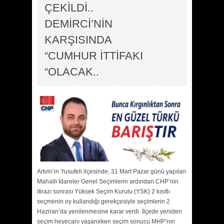
ÇEKİLDİ..
DEMİRCİ’NİN
KARŞISINDA
“CUMHUR İTTİFAKI
“OLACAK..
Artvin’in Yusufeli ilçesinde, 31 Mart Pazar günü yapılan
Mahalli İdareler Genel Seçimlerin ardından CHP’nin
itirazı sonrası Yüksek Seçim Kurulu (YSK) 2 kısıtlı
seçmenin oy kullandığı gerekçesiyle seçimlerin 2
Haziran’da yenilenmesine karar verdi. İlçede yeniden
seçim heyecanı yaşanırken seçim sonucu MHP’nın