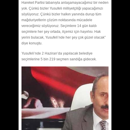
Hareket Partisi tabanıyla anlaşamayacağımız bir neden
yok. Çünkü bizler Yusufeli milliyetçiliği yapacağımızı
söylüyoruz. Çünkü bizler halkın yanında durup tüm
mağduriyetlerin çözüm noktasında mücadele
vereceğimiz söylüyoruz. Seçimlere 14 gün kaldı
seçimlere her şey ortada, ilçemiz için hayırlısı. Hak
yerini bulacak, Yusufeli’nde her şey çok güzel olacak”
diye konuştu.
Yusufeli’nde 2 Haziran’da yapılacak belediye
seçimlerine 5 bin 219 seçmen sandığa gidecek.