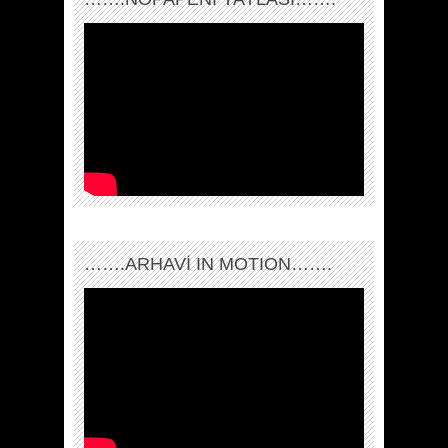
…….ARHAVI IN MOTION…….