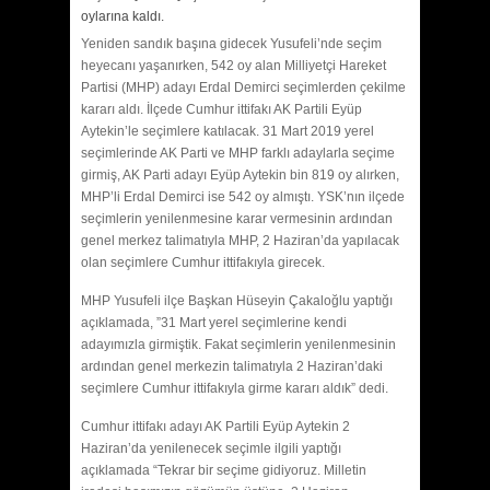
oylarına kaldı.
Yeniden sandık başına gidecek Yusufeli’nde seçim
heyecanı yaşanırken, 542 oy alan Milliyetçi Hareket
Partisi (MHP) adayı Erdal Demirci seçimlerden çekilme
kararı aldı. İlçede Cumhur ittifakı AK Partili Eyüp
Aytekin’le seçimlere katılacak. 31 Mart 2019 yerel
seçimlerinde AK Parti ve MHP farklı adaylarla seçime
girmiş, AK Parti adayı Eyüp Aytekin bin 819 oy alırken,
MHP’li Erdal Demirci ise 542 oy almıştı. YSK’nın ilçede
seçimlerin yenilenmesine karar vermesinin ardından
genel merkez talimatıyla MHP, 2 Haziran’da yapılacak
olan seçimlere Cumhur ittifakıyla girecek.
MHP Yusufeli ilçe Başkan Hüseyin Çakaloğlu yaptığı
açıklamada, ”31 Mart yerel seçimlerine kendi
adayımızla girmiştik. Fakat seçimlerin yenilenmesinin
ardından genel merkezin talimatıyla 2 Haziran’daki
seçimlere Cumhur ittifakıyla girme kararı aldık” dedi.
Cumhur ittifakı adayı AK Partili Eyüp Aytekin 2
Haziran’da yenilenecek seçimle ilgili yaptığı
açıklamada “Tekrar bir seçime gidiyoruz. Milletin