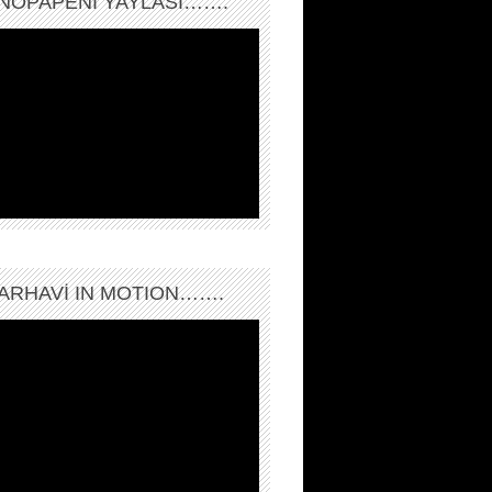
NOPAPENİ YAYLASI…….
ARHAVI IN MOTION…….