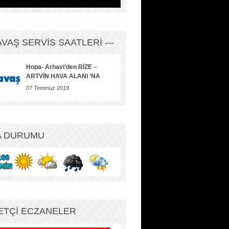
HAVAŞ SERVİS SAATLERİ ---
Hopa- Arhavi’den RİZE –
ARTVİN HAVA ALANI ‘NA
07 Temmuz 2019
A DURUMU
ETÇİ ECZANELER