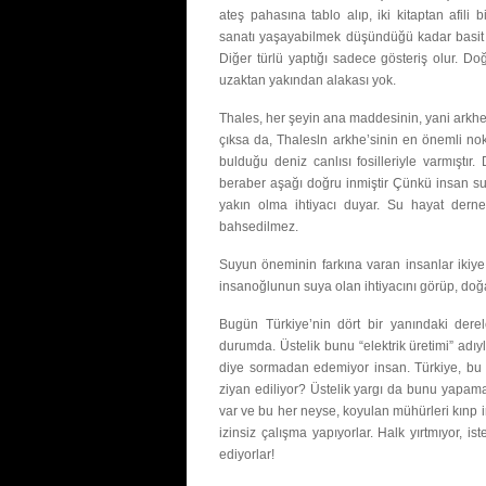
ateş pahasına tablo alıp, iki kitaptan afili
sanatı yaşayabilmek düşündüğü kadar basit b
Diğer türlü yaptığı sadece gösteriş olur. 
uzaktan yakından alakası yok.
Thales, her şeyin ana maddesinin, yani arkhe’
çıksa da, Thalesln arkhe’sinin en önemli n
bulduğu deniz canlısı fosilleriyle varmıştır
beraber aşağı doğru inmiştir Çünkü insan su
yakın olma ihtiyacı duyar. Su hayat derne
bahsedilmez.
Suyun öneminin farkına varan insanlar ikiye a
insanoğlunun suya olan ihtiyacını görüp, doğa
Bugün Türkiye’nin dört bir yanındaki derele
durumda. Üstelik bunu “elektrik üretimi” adıyl
diye sormadan edemiyor insan. Türkiye, bu 
ziyan ediliyor? Üstelik yargı da bunu yapam
var ve bu her neyse, koyulan mühürleri kınp i
izinsiz çalışma yapıyorlar. Halk yırtmıyor, 
ediyorlar!