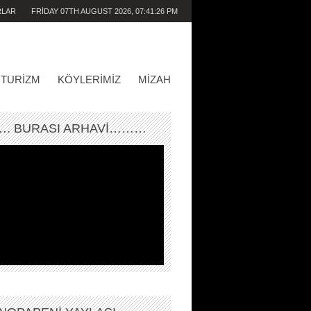
RLAR
FRIDAY 07TH AUGUST 2026,
07:41:26 PM
TURIZM
KÖYLERIMIZ
MIZAH
. BURASI ARHAVİ………