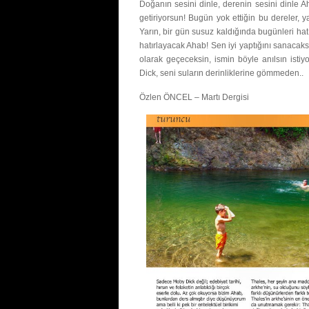
Doğanın sesini dinle, derenin sesini dinle A
getiriyorsun! Bugün yok ettiğin bu dereler,
Yarın, bir gün susuz kaldığında bugünleri ha
hatırlayacak Ahab! Sen iyi yaptığını sanacak
olarak geçeceksin, ismin böyle anılsın isti
Dick, seni suların derinliklerine gömmeden..
Özlen ÖNCEL – Martı Dergisi