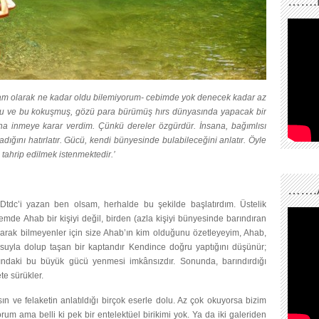
…….
tam olarak ne kadar oldu bilemiyorum- cebimde yok denecek kadar az
mu ve bu kokuşmuş, gözü para bürümüş hırs dünyasında yapacak bir
ına inmeye karar verdim. Çünkü dereler özgürdür. İnsana, bağımlısı
dığını hatırlatır. Gücü, kendi bünyesinde bulabileceğini anlatır. Öyle
 tahrip edilmek istenmektedir.’
…….
tdc’i yazan ben olsam, herhalde bu şekilde başlatırdım. Üstelik
de Ahab bir kişiyi değil, birden (azla kişiyi bünyesinde barındıran
 olarak bilmeyenler için size Ahab’ın kim olduğunu özetleyeyim, Ahab,
suyla dolup taşan bir kaptandır Kendince doğru yaptığını düşünür;
ındaki bu büyük gücü yenmesi imkânsızdır. Sonunda, barındırdığı
te sürükler.
ın ve felaketin anlatıldığı birçok eserle dolu. Az çok okuyorsa bizim
um ama belli ki pek bir entelektüel birikimi yok. Ya da iki galeriden