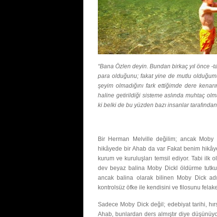
“Bana Özlen deyin. Bundan birkaç yıl önce -
para olduğunu; fakat yine de mutlu olduğu
şeyim olmadığını fark ettiğimde dere kenar
haline getirildiği sisteme aslında muhtaç olma
ki belki de bu yüzden bazı insanlar tarafından
Bir Herman Melville değilim; ancak Moby D
hikâyede bir Ahab da var Fakat benim hikâyem
kurum ve kuruluşları temsil ediyor. Tabi ilk
dev beyaz bali­na Moby Dickl öldürme tutku
ancak balina olarak bilinen Moby Dick ad
kontrolsüz öfke ile kendisini ve filosunu felake
Sadece Moby Dick değil; edebiyat tarihi, hırs
Ahab, bunlardan ders almıştır diye düşünüyor