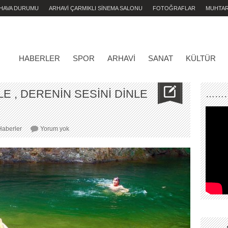
 HAVA DURUMU
ARHAVİ ÇARMIKLI SİNEMA SALONU
FOTOĞRAFLAR
MUHTA
HABERLER
SPOR
ARHAVI
SANAT
KÜLTÜR
E , DERENİN SESİNİ DİNLE
………
DOĞANIN
Haberler
Yorum yok
SESİNİ
DİNLE
,
DERENİN
SESİNİ
DİNLE
AHAP
!