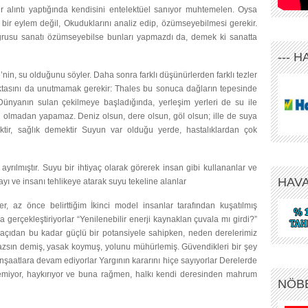
 bir alıntı yaptığında kendisini entelektüel sanıyor muhtemelen. Oysa
ir eylem değil, Okuduklarını analiz edip, özümseyebilmesi gerekir.
Doğrusu sanatı özümseyebilse bunları yapmazdı da, demek ki sanatta
--- 
nin, su olduğunu söyler. Daha sonra farklı düşünürlerden farklı tezler
oktasını da unutmamak gerekir: Thales bu sonuca dağların tepesinde
. Dünyanın sulan çekilmeye başladığında, yerleşim yerleri de su ile
 olmadan yapamaz. Deniz olsun, dere olsun, göl olsun; ille de suya
ktir, sağlık demektir Suyun var olduğu yerde, hastalıklardan çok
yrılmıştır. Suyu bir ihtiyaç olarak görerek insan gibi kullananlar ve
HAV
yı ve insanı tehlikeye atarak suyu tekeline alanlar
r, az önce belirttiğim İkinci model insanlar tarafından kuşatılmış
a gerçekleştiriyorlar “Yenilenebilir enerji kaynaklan çuvala mı girdi?”
açıdan bu kadar güçlü bir potansiyele sahipken, neden derelerimiz
azsın demiş, yasak koymuş, yolunu mühürlemiş. Güvendikleri bir şey
nşaatlara devam ediyorlar Yargının kararını hiçe sayıyorlar Derelerde
istemiyor, haykırıyor ve buna rağmen, halkı kendi deresinden mahrum
NÖB