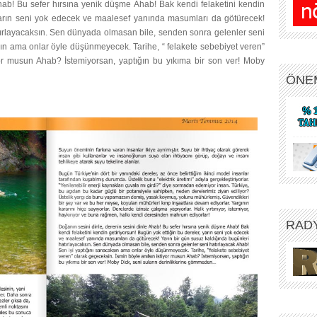
hab! Bu sefer hırsına yenik düşme Ahab! Bak kendi felaketini kendin
 yarın seni yok edecek ve maalesef yanında masumları da götürecek!
tırlayacaksın. Sen dünyada olmasan bile, senden sonra gelenler seni
sın ama onlar öyle düşünmeyecek. Tarihe, “ felakete sebebiyet veren”
yor musun Ahab? İstemiyorsan, yaptığın bu yıkıma bir son ver! Moby
ÖNE
RAD