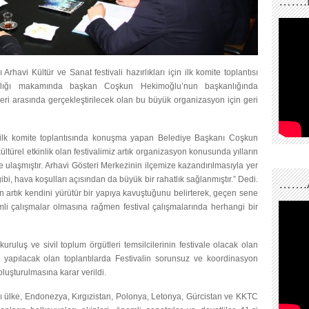
…….
rhavi Kültür ve Sanat festivali hazırlıkları için ilk komite toplantısı
anlığı makamında başkan Coşkun Hekimoğlu’nun başkanlığında
leri arasında gerçekleştirilecek olan bu büyük organizasyon için geri
ilen ilk komite toplantısında konuşma yapan Belediye Başkanı Coşkun
ültürel etkinlik olan festivalimiz artık organizasyon konusunda yılların
eye ulaşmıştır. Arhavi Gösteri Merkezinin ilçemize kazandırılmasıyla yer
i, hava koşulları açısından da büyük bir rahatlık sağlanmıştır.” Dedi.
…….
 artık kendini yürütür bir yapıya kavuştuğunu belirterek, geçen sene
li çalışmalar olmasına rağmen festival çalışmalarında herhangi bir
ruluş ve sivil toplum örgütleri temsilcilerinin festivale olacak olan
rde yapılacak olan toplantılarda Festivalin sorunsuz ve koordinasyon
 oluşturulmasına karar verildi.
ı ülke, Endonezya, Kırgızistan, Polonya, Letonya, Gürcistan ve KKTC