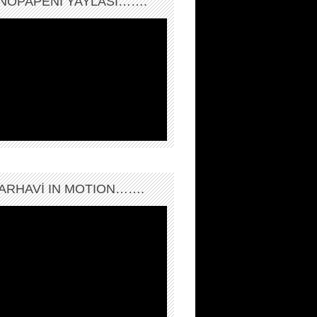
NOPAPENİ YAYLASI…….
ARHAVI IN MOTION…….