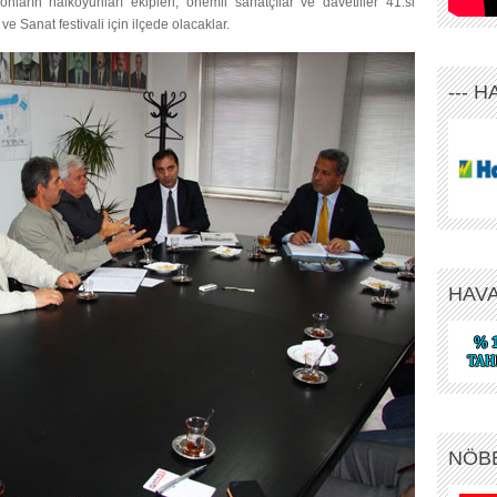
syonların halkoyunları ekipleri, önemli sanatçılar ve davetliler 41.si
e Sanat festivali için ilçede olacaklar.
--- 
HAV
NÖB