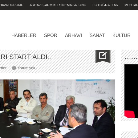
 HAVA DURUMU
ARHAVİ ÇARMIKLI SİNEMA SALONU
FOTOĞRAFLAR
MUHTA
HABERLER
SPOR
ARHAVI
SANAT
KÜLTÜR
RI START ALDI..
………
FESTİVAL
rler
Yorum yok
HAZIRLIKLARI
START
ALDI..