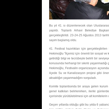
Bu yıl 41. sı düzenlenecek olan Uluslararası A
yapıldı. Toplantı Arhavi Belediye Başk
gerçekleştirildi. 23-24-25 Ağustos 2013 tarih
sayım başlamış oldu.
41. Festival hazırlıkları için gerçekleştir
Hekimoğlu “İlçemiz için önemli bir sosyal ve k
getirdiği bilgi ve tecrübeyle belirli bir seviy
konusunda herhangi bir sıkıntı yaşanmadığı gib
Hekimoğlu, Festivalin organizasyon açısından
ilçede Su ve Kanalizasyon projesi gibi önem
aksaklığın yaşanmadığını vurguladı.
Komite toplantısında bir araya gelen kurum ku
genel katkıları belirlenirken, ileriki günle
içerisinde yürütülebilmesi için alt komitelerin
Geçen yıllarda olduğu gibi bu yılda 6 yabanc