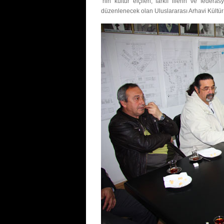
’nin kültür elçileri, farklı illerin ve federa
düzenlenecek olan Uluslararası Arhavi Kültür v