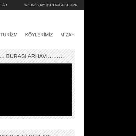
RLAR
WEDNESDAY 05TH AUGUST 2026,
11:42:56 PM
TURIZM
KÖYLERIMIZ
MIZAH
. BURASI ARHAVİ………