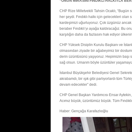
“ONUN MİRASINI FINDIKLI HALKIYLA B
CHP Rize Milletvekili Tahsin Ocaklı, “Bugün söz
her şeydi. Fındıklı halkı için gelecekleri olan s
kardeşimizi uğurluyoruz. Çok üzgünüz ancak on
beraber Fındıklı’yı ayağa kaldıracağız. Bu onu
karşılığın daha da fazlasını hak ediyor ülkeni
CHP Yüksek Disiplin Kurulu Başkanı ve İstanbu
olmasından ziyade bir ağabeyimiz bir dostumu
derin üzüntüsünü yaşıyoruz. Hepimizin başı sa
sağ olsun. Umarım böyle üzüntüler yaşamayız
İstanbul Büyükşehir Belediyesi Genel Sekreter
akrabamdı, bir ışık gibi parlıyorlardı tüm Türkiy
devam edecekler” dedi.
CHP Genel Başkan Yardımcısı Ensar Aytekin, 
Acımız büyük, üzüntümüz büyük. Tüm Fındıklı h
Haber: Gençağa Karafazlıoğlu