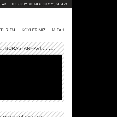
RLAR
THURSDAY 06TH AUGUST 2026,
04:54:29
PM
TURIZM
KÖYLERIMIZ
MIZAH
. BURASI ARHAVİ………