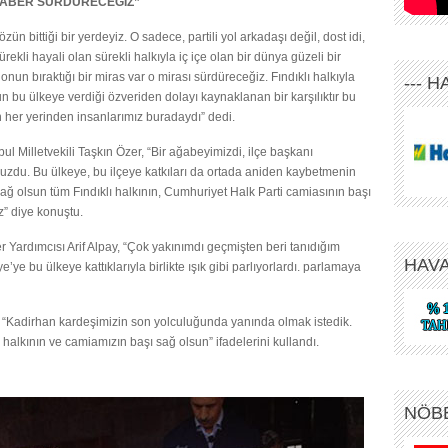
ERABER SÜRDÜRECEĞİZ”
ün bittiği bir yerdeyiz. O sadece, partili yol arkadaşı değil, dost idi,
ürekli hayali olan sürekli halkıyla iç içe olan bir dünya güzeli bir
un bıraktığı bir miras var o mirası sürdüreceğiz. Fındıklı halkıyla
--- 
n bu ülkeye verdiği özveriden dolayı kaynaklanan bir karşılıktır bu
n her yerinden insanlarımız buradaydı” dedi.
l Milletvekili Taşkın Özer, “Bir ağabeyimizdi, ilçe başkanı
zdu. Bu ülkeye, bu ilçeye katkıları da ortada aniden kaybetmenin
ğ olsun tüm Fındıklı halkının, Cumhuriyet Halk Parti camiasının başı
” diye konuştu.
 Yardımcısı Arif Alpay, “Çok yakınımdı geçmişten beri tanıdığım
HAV
e’ye bu ülkeye kattıklarıyla birlikte ışık gibi parlıyorlardı. parlamaya
“Kadirhan kardeşimizin son yolculuğunda yanında olmak istedik.
alkının ve camiamızın başı sağ olsun” ifadelerini kullandı.
NÖB