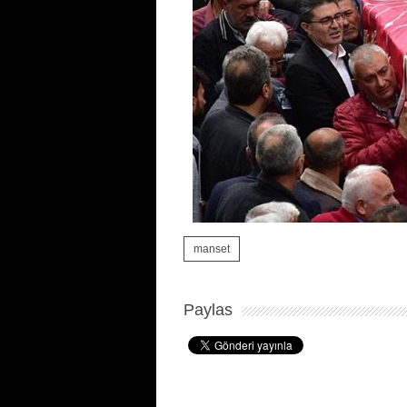
manset
Paylas