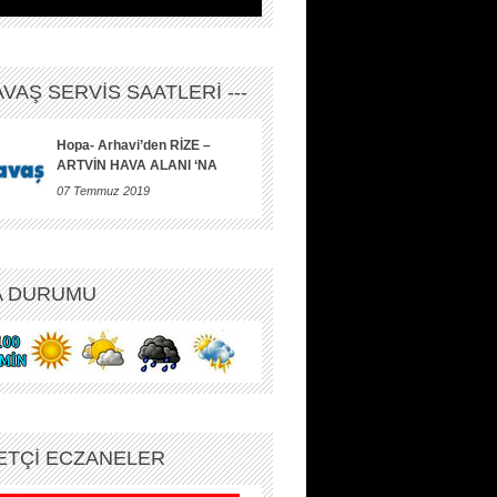
HAVAŞ SERVİS SAATLERİ ---
Hopa- Arhavi’den RİZE –
ARTVİN HAVA ALANI ‘NA
07 Temmuz 2019
A DURUMU
ETÇİ ECZANELER