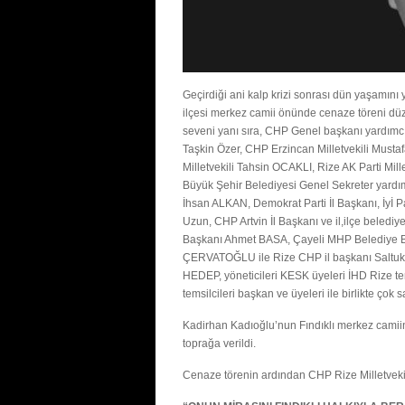
Geçirdiği ani kalp krizi sonrası dün yaşamını 
ilçesi merkez camii önünde cenaze töreni düz
seveni yanı sıra, CHP Genel başkanı yardımc
Taşkin Özer, CHP Erzincan Milletvekili Mus
Milletvekili Tahsin OCAKLI, Rize AK Parti Mil
Büyük Şehir Belediyesi Genel Sekreter yardımc
İhsan ALKAN, Demokrat Parti İl Başkanı, İyİ Pa
Uzun, CHP Artvin İl Başkanı ve il,ilçe beledi
Başkanı Ahmet BASA, Çayeli MHP Belediye Baş
ÇERVATOĞLU ile Rize CHP il başkanı Saltuk Den
HEDEP, yöneticileri KESK üyeleri İHD Rize tems
temsilcileri başkan ve üyeleri ile birlikte çok 
Kadirhan Kadıoğlu’nun Fındıklı merkez camiin
toprağa verildi.
Cenaze törenin ardından CHP Rize Milletvekili 