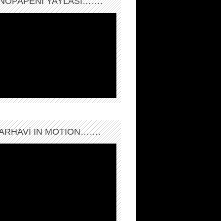
NOPAPENİ YAYLASI…….
ARHAVI IN MOTION…….