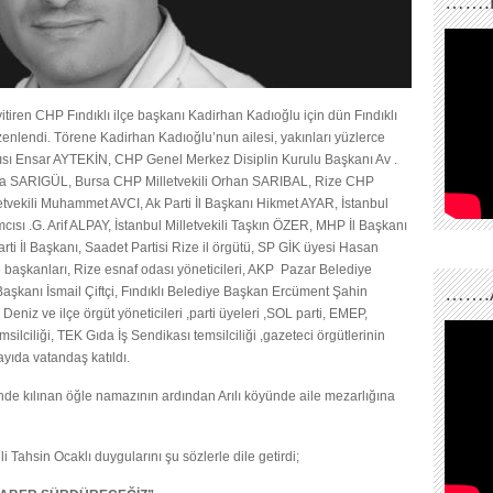
…….
yitiren CHP Fındıklı ilçe başkanı Kadirhan Kadıoğlu için dün Fındıklı
enlendi. Törene Kadirhan Kadıoğlu’nun ailesi, yakınları yüzlerce
ısı Ensar AYTEKİN, CHP Genel Merkez Disiplin Kurulu Başkanı Av .
tafa SARIGÜL, Bursa CHP Milletvekili Orhan SARIBAL, Rize CHP
letvekili Muhammet AVCI, Ak Parti İl Başkanı Hikmet AYAR, İstanbul
ısı .G. Arif ALPAY, İstanbul Milletvekili Taşkın ÖZER, MHP İl Başkanı
rti İl Başkanı, Saadet Partisi Rize il örgütü, SP GİK üyesi Hasan
ye başkanları, Rize esnaf odası yöneticileri, AKP Pazar Belediye
…….
kanı İsmail Çiftçi, Fındıklı Belediye Başkan Ercüment Şahin
iz ve ilçe örgüt yöneticileri ,parti üyeleri ,SOL parti, EMEP,
ilciliği, TEK Gıda İş Sendikası temsilciliği ,gazeteci örgütlerinin
sayıda vatandaş katıldı.
de kılınan öğle namazının ardından Arılı köyünde aile mezarlığına
Tahsin Ocaklı duygularını şu sözlerle dile getirdi;