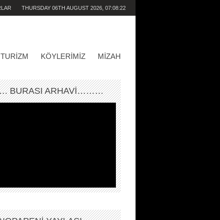
RLAR
THURSDAY 06TH AUGUST 2026,
07:08:22
PM
TURIZM
KÖYLERIMIZ
MIZAH
. BURASI ARHAVİ………