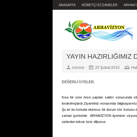
ANASAYFA
NÖBETÇİ ECZANELER
ARHAVİ
YAYIN HAZIRLIĞIMIZ
corcina
25 Şubat 2010
Hab
DEĞERLİ ÜYELER
,
Kısa bir süre önce yapılan saldırı sonucunda sit
bırakılmışlardı.Ziyaretiniz esnasında bilgisayarı
Şu an bu konuda olumsuz bir durum söz konusu değ
zaman içerisinde ARHAVİZYON ilçemizin vizyonu 
sizlerden tekrar özür diliyoruz.