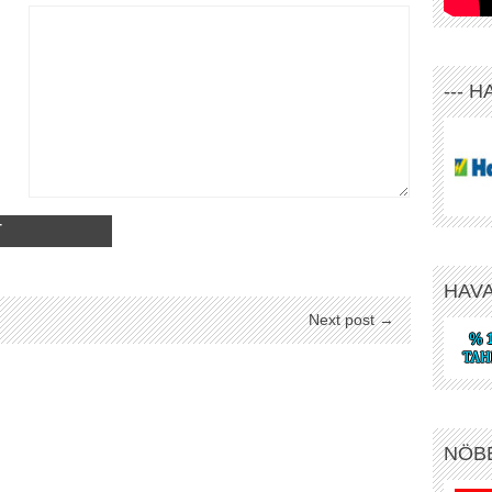
--- 
HAV
Next post →
NÖB