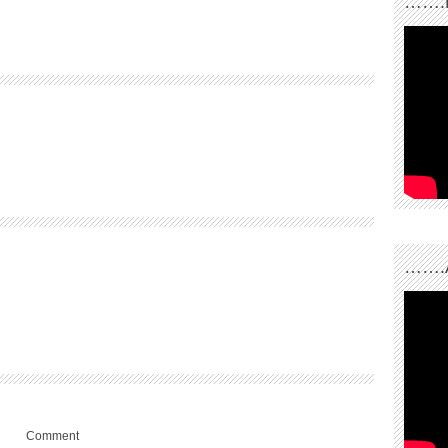
…….
…….
Comment