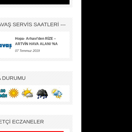
HAVAŞ SERVİS SAATLERİ ---
Hopa- Arhavi’den RİZE –
ARTVİN HAVA ALANI ‘NA
07 Temmuz 2019
A DURUMU
ETÇİ ECZANELER