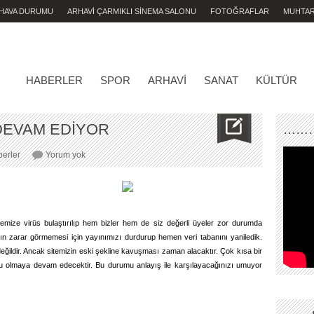
 HAVA DURUMU
ARHAVİ ÇARMIKLI SİNEMA SALONU
FOTOĞRAFLAR
MUHTA
HABERLER
SPOR
ARHAVI
SANAT
KÜLTÜR
 DEVAM EDİYOR
………
YAYIN
erler
Yorum yok
HAZIRLIĞIMIZ
DEVAM
EDİYOR
emize virüs bulaştırılıp hem bizler hem de siz değerli üyeler zor durumda
nızın zarar görmemesi için yayınımızı durdurup hemen veri tabanını yaniledik.
ildir. Ancak sitemizin eski şekline kavuşması zaman alacaktır. Çok kısa bir
olmaya devam edecektir. Bu durumu anlayış ile karşılayacağınızı umuyor