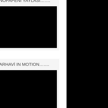
NOPAPENİ YAYLASI…….
ARHAVI IN MOTION…….