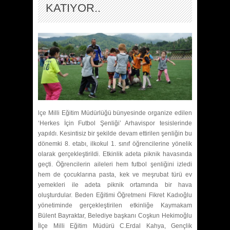
KATIYOR..
lçe Milli Eğitim Müdürlüğü bünyesinde organize edilen
‘Herkes İçin Futbol Şenliği’ Arhavispor tesislerinde
yapıldı. Kesintisiz bir şekilde devam ettirilen şenliğin bu
dönemki 8. etabı, ilkokul 1. sınıf öğrencilerine yönelik
olarak gerçekleştirildi. Etkinlik adeta piknik havasında
geçti. Öğrencilerin aileleri hem futbol şenliğini izledi
hem de çocuklarına pasta, kek ve meşrubat türü ev
yemekleri ile adeta piknik ortamında bir hava
oluşturdular. Beden Eğitimi Öğretmeni Fikret Kadıoğlu
yönetiminde gerçekleştirilen etkinliğe Kaymakam
Bülent Bayraktar, Belediye başkanı Coşkun Hekimoğlu
İlçe Milli Eğitim Müdürü C.Erdal Kahya, Gençlik