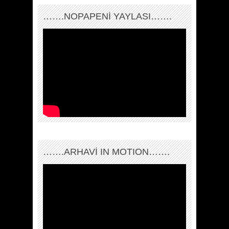
…….NOPAPENİ YAYLASI…….
…….ARHAVI IN MOTION…….