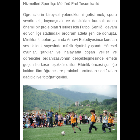
Hizmetleri Spor İlçe Müdürü Erol Tosun katıldı.
Öğrencilerin bireysel yeteneklerini geliştirmek, sporu
sevdirmek, kaynaşmak ve dostlukları kurmak adına
önemli bir proje olan ‘Herkes için Futbol Şenliği’ devam
ediyor. İlçe stadındaki program adeta şenliğe dönüştü.
Minikler futbolun yanında Arhavi Belediyesince kurulan
ses sistemi sayesinde müzik ziyafeti yaşandı. Yöresel
oyunlar, şarkılar ve halaylarla coşan veliler ve
öğrenciler organizasyonun gerçekleşmesinde emeği
geçen herkese teşekkür ettiler. Etkinlik öncesi şenliğe
katılan tüm öğrencilere protokol tarafından sertifikaları
dağıtıldı ve fotoğraf çekildi.