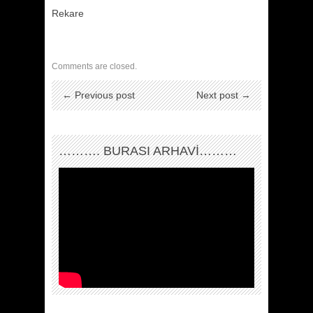
Rekare
Comments are closed.
← Previous post
Next post →
………. BURASI ARHAVİ………