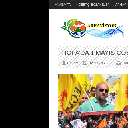
ANASAYFA
NÖBETÇİ ECZANELER
ARHAVİ
HOPA’DA 1 MAYIS CO
Rekare
02 Mayıs 2018
Hab