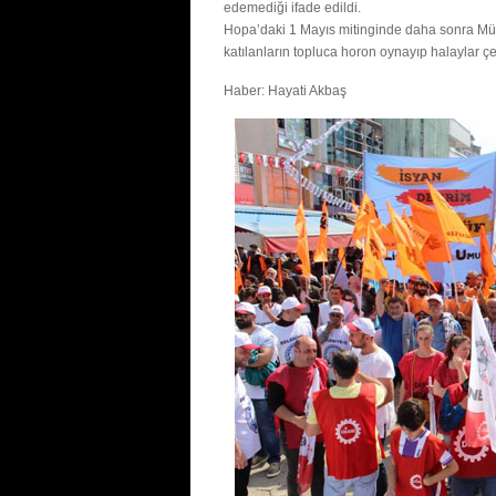
edemediği ifade edildi.
Hopa’daki 1 Mayıs mitinginde daha sonra Müzi
katılanların topluca horon oynayıp halaylar çe
Haber: Hayati Akbaş