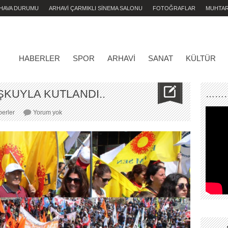
 HAVA DURUMU
ARHAVİ ÇARMIKLI SİNEMA SALONU
FOTOĞRAFLAR
MUHTA
HABERLER
SPOR
ARHAVI
SANAT
KÜLTÜR
ŞKUYLA KUTLANDI..
………
HOPA’DA
erler
Yorum yok
1
MAYIS
COŞKUYLA
KUTLANDI..