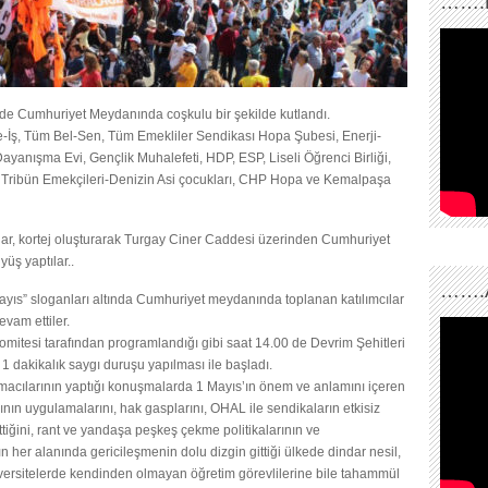
…….
nde Cumhuriyet Meydanında coşkulu bir şekilde kutlandı.
e-İş, Tüm Bel-Sen, Tüm Emekliler Sendikası Hopa Şubesi, Enerji-
yanışma Evi, Gençlik Muhalefeti, HDP, ESP, Liseli Öğrenci Birliği,
r Tribün Emekçileri-Denizin Asi çocukları, CHP Hopa ve Kemalpaşa
lar, kortej oluşturarak Turgay Ciner Caddesi üzerinden Cumhuriyet
üş yaptılar..
…….
ayıs” sloganları altında Cumhuriyet meydanında toplanan katılımcılar
vam ettiler.
omitesi tarafından programlandığı gibi saat 14.00 de Devrim Şehitleri
1 dakikalık saygı duruşu yapılması ile başladı.
macılarının yaptığı konuşmalarda 1 Mayıs’ın önem ve anlamını içeren
nın uygulamalarını, hak gasplarını, OHAL ile sendikaların etkisiz
tiğini, rant ve yandaşa peşkeş çekme politikalarının ve
n her alanında gericileşmenin dolu dizgin gittiği ülkede dindar nesil,
niversitelerde kendinden olmayan öğretim görevlilerine bile tahammül