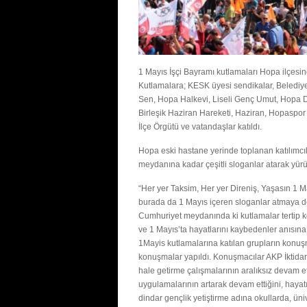
1 Mayıs İşçi Bayramı kutlamaları Hopa ilçesi
Kutlamalara; KESK üyesi sendikalar, Belediy
Sen, Hopa Halkevi, Liseli Genç Umut, Hopa Da
Birleşik Haziran Hareketi, Haziran, Hopaspo
İlçe Örgütü ve vatandaşlar katıldı.
Hopa eski hastane yerinde toplanan katılımcı
meydanına kadar çeşitli sloganlar atarak yürüy
“Her yer Taksim, Her yer Direniş, Yaşasın 1 M
burada da 1 Mayıs içeren sloganlar atmaya de
Cumhuriyet meydanında ki kutlamalar tertip k
ve 1 Mayıs’ta hayatlarını kaybedenler anısına 
1Mayis kutlamalarına katılan grupların konuş
konuşmalar yapıldı. Konuşmacılar AKP İktidarı
hale getirme çalışmalarının aralıksız devam et
uygulamalarının artarak devam ettiğini, hayatı
dindar gençlik yetiştirme adına okullarda, ü