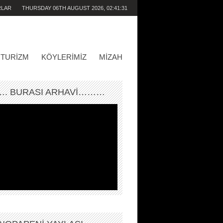
RLAR
THURSDAY 06TH AUGUST 2026,
02:41:31
AM
TURIZM
KÖYLERIMIZ
MIZAH
. BURASI ARHAVİ………