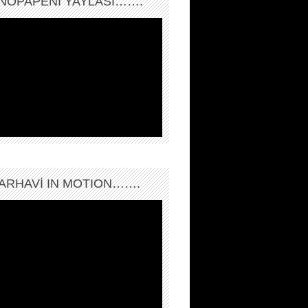
NOPAPENİ YAYLASI…….
ARHAVI IN MOTION…….