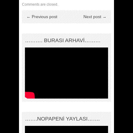
Comments are closed.
← Previous post
Next post →
………. BURASI ARHAVİ………
…….NOPAPENİ YAYLASI…….