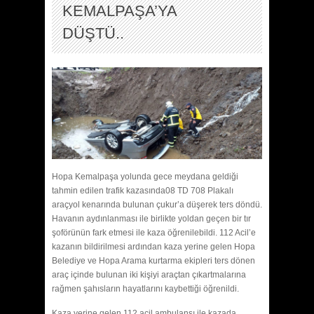
KEMALPAŞA’YA
DÜŞTÜ..
Hopa Kemalpaşa yolunda gece meydana geldiği
tahmin edilen trafik kazasında08 TD 708 Plakalı
araçyol kenarında bulunan çukur’a düşerek ters döndü.
Havanın aydınlanması ile birlikte yoldan geçen bir tır
şoförünün fark etmesi ile kaza öğrenilebildi. 112 Acil’e
kazanın bildirilmesi ardından kaza yerine gelen Hopa
Belediye ve Hopa Arama kurtarma ekipleri ters dönen
araç içinde bulunan iki kişiyi araçtan çıkartmalarına
rağmen şahısların hayatlarını kaybettiği öğrenildi.
Kaza yerine gelen 112 acil ambulansı ile kazada