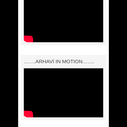
…….ARHAVI IN MOTION…….