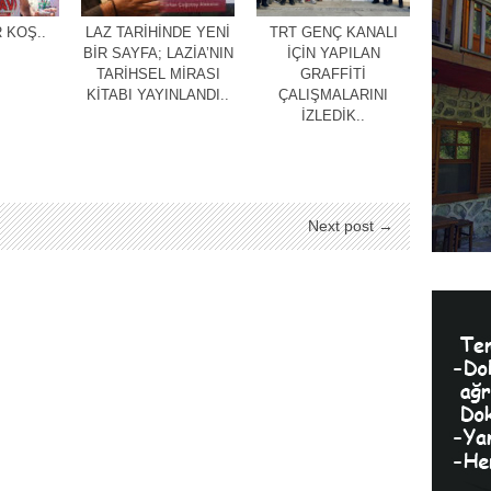
 KOŞ..
LAZ TARİHİNDE YENİ
TRT GENÇ KANALI
BİR SAYFA; LAZİA’NIN
İÇİN YAPILAN
TARİHSEL MİRASI
GRAFFİTİ
KİTABI YAYINLANDI..
ÇALIŞMALARINI
İZLEDİK..
Next post →