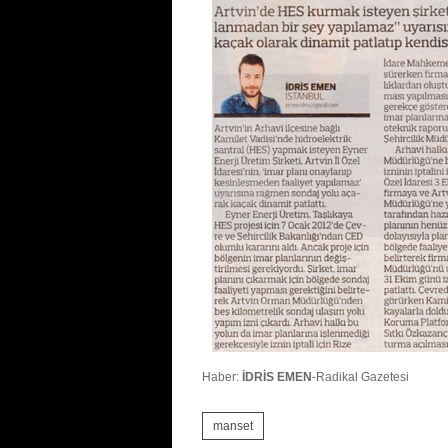
Haber:
İDRİS EMEN
-Radikal Gazetesi
manset