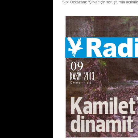
Sıtkı Özkazanç “Şirket için soruşturma açılması