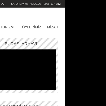
RLAR
SATURDAY 08TH AUGUST 2026,
11:49:12
AM
TURIZM
KÖYLERIMIZ
MIZAH
. BURASI ARHAVİ………