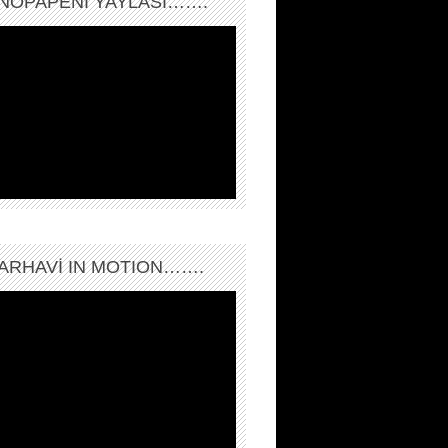
NOPAPENİ YAYLASI…….
ARHAVI IN MOTION…….