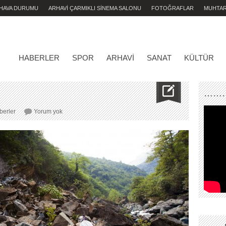
 HAVA DURUMU
ARHAVİ ÇARMIKLI SİNEMA SALONU
FOTOĞRAFLAR
MUHTA
HABERLER
SPOR
ARHAVI
SANAT
KÜLTÜR
………
KAMİLET’
berler
Yorum yok
E
DİNAMİT..