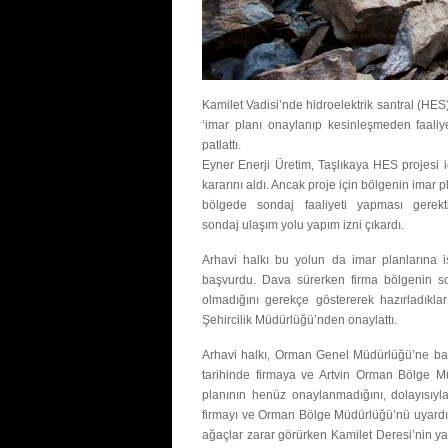
Kamilet Vadisi’nde hidroelektrik santral (HES)
‘imar planı onaylanıp kesinleşmeden faali
patlattı.
Eyner Enerji Üretim, Taşlıkaya HES projesi
kararını aldı. Ancak proje için bölgenin imar p
bölgede sondaj faaliyeti yapması gerekt
sondaj ulaşım yolu yapım izni çıkardı.
Arhavi halkı bu yolun da imar planlarına i
başvurdu. Dava sürerken firma bölgenin s
olmadığını gerekçe göstererek hazırladıklar
Şehircilik Müdürlüğü’nden onaylattı.
Arhavi halkı, Orman Genel Müdürlüğü’ne başvu
tarihinde firmaya ve Artvin Orman Bölge Mü
planının henüz onaylanmadığını, dolayısıyl
firmayı ve Orman Bölge Müdürlüğü’nü uyardı. 
ağaçlar zarar görürken Kamilet Deresi’nin 