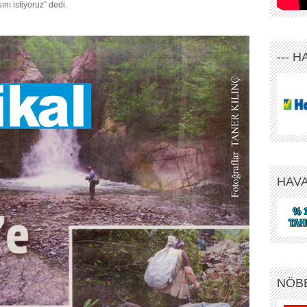
nı istiyoruz” dedi.
--- 
HAV
NÖB