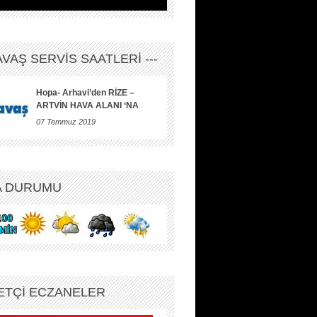
HAVAŞ SERVİS SAATLERİ ---
Hopa- Arhavi’den RİZE –
ARTVİN HAVA ALANI ‘NA
07 Temmuz 2019
A DURUMU
ETÇİ ECZANELER