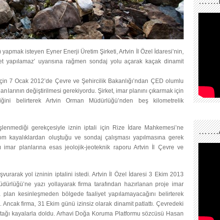
…….
 yapmak isteyen Eyner Enerji Üretim Şirketi, Artvin İl Özel İdaresi’nin,
yet yapılamaz’ uyarısına rağmen sondaj yolu açarak kaçak dinamit
 için 7 Ocak 2012’de Çevre ve Şehircilik Bakanlığı’ndan ÇED olumlu
lanlarının değiştirilmesi gerekiyordu. Şirket, imar planını çıkarmak için
iğini belirterek Artvin Orman Müdürlüğü’nden beş kilometrelik
şlenmediği gerekçesiyle iznin iptali için Rize İdare Mahkemesi’ne
…….
om kayalıklardan oluştuğu ve sondaj çalışması yapılmasına gerek
ı imar planlarına esas jeolojik-jeoteknik raporu Artvin İl Çevre ve
rarak yol izninin iptalini istedi. Artvin İl Özel İdaresi 3 Ekim 2013
dürlüğü’ne yazı yollayarak firma tarafından hazırlanan proje imar
a plan kesinleşmeden bölgede faaliyet yapılamayacağını belirterek
Ancak firma, 31 Ekim günü izinsiz olarak dinamit patlattı. Çevredeki
yatağı kayalarla doldu. Arhavi Doğa Koruma Platformu sözcüsü Hasan