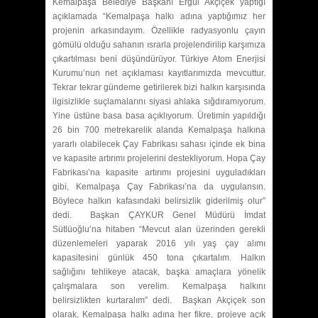
Kemalpaşa Belediye Başkanı Ergül Akçiçek yaptığı
açıklamada “Kemalpaşa halkı adına yaptığımız her
projenin arkasındayım. Özellikle radyasyonlu çayın
gömülü olduğu sahanın ısrarla projelendirilip karşımıza
çıkartılması beni düşündürüyor. Türkiye Atom Enerjisi
Kurumu’nun net açıklaması kayıtlarımızda mevcuttur.
Tekrar tekrar gündeme getirilerek bizi halkın karşısında
ilgisizlikle suçlamalarını siyasi ahlaka sığdıramıyorum.
Yine üstüne basa basa açıklıyorum. Üretimin yapıldığı
26 bin 700 metrekarelik alanda Kemalpaşa halkına
yararlı olabilecek Çay Fabrikası sahası içinde ek bina
ve kapasite artırımı projelerini destekliyorum. Hopa Çay
Fabrikası’na kapasite artırımı projesini uyguladıkları
gibi, Kemalpaşa Çay Fabrikası’na da uygulansın.
Böylece halkın kafasındaki belirsizlik giderilmiş olur”
dedi. Başkan ÇAYKUR Genel Müdürü İmdat
Sütlüoğlu’na hitaben “Mevcut alan üzerinden gerekli
düzenlemeleri yaparak 2016 yılı yaş çay alımı
kapasitesini günlük 450 tona çıkartalım. Halkın
sağlığını tehlikeye atacak, başka amaçlara yönelik
çalışmalara son verelim. Kemalpaşa halkını
belirsizlikten kurtaralım” dedi. Başkan Akçiçek son
olarak, Kemalpaşa halkı adına her fikre, projeye açık