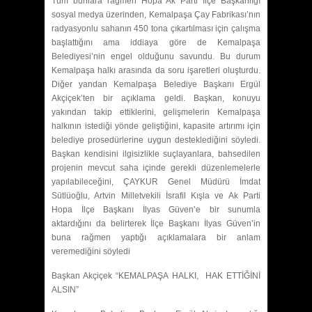
Tüm bunlara rağmen Hopa Ak Parti İlçe Başkanlığı
sosyal medya üzerinden, Kemalpaşa Çay Fabrikası’nın
radyasyonlu sahanın 450 tona çıkartılması için çalışma
başlattığını ama iddiaya göre de Kemalpaşa
Belediyesi’nin engel olduğunu savundu. Bu durum
Kemalpaşa halkı arasında da soru işaretleri oluşturdu.
Diğer yandan Kemalpaşa Belediye Başkanı Ergül
Akçiçek’ten bir açıklama geldi. Başkan, konuyu
yakından takip ettiklerini, gelişmelerin Kemalpaşa
halkının istediği yönde geliştiğini, kapasite artırımı için
belediye prosedürlerine uygun desteklediğini söyledi.
Başkan kendisini ilgisizlikle suçlayanlara, bahsedilen
projenin mevcut saha içinde gerekli düzenlemelerle
yapılabileceğini, ÇAYKUR Genel Müdürü İmdat
Sütlüoğlu, Artvin Milletvekili İsrafil Kışla ve Ak Parti
Hopa İlçe Başkanı İlyas Güven’e bir sunumla
aktardığını da belirterek İlçe Başkanı İlyas Güven’in
buna rağmen yaptığı açıklamalara bir anlam
veremediğini söyledi
Başkan Akçiçek “KEMALPAŞA HALKI, HAK ETTİĞİNİ
ALSIN”