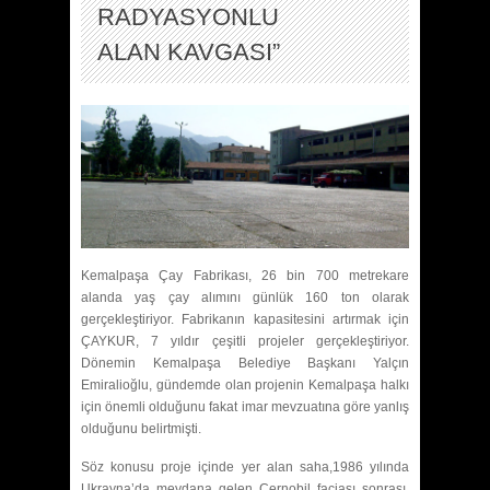
RADYASYONLU
ALAN KAVGASI”
Kemalpaşa Çay Fabrikası, 26 bin 700 metrekare
alanda yaş çay alımını günlük 160 ton olarak
gerçekleştiriyor. Fabrikanın kapasitesini artırmak için
ÇAYKUR, 7 yıldır çeşitli projeler gerçekleştiriyor.
Dönemin Kemalpaşa Belediye Başkanı Yalçın
Emiralioğlu, gündemde olan projenin Kemalpaşa halkı
için önemli olduğunu fakat imar mevzuatına göre yanlış
olduğunu belirtmişti.
Söz konusu proje içinde yer alan saha,1986 yılında
Ukrayna’da meydana gelen Çernobil faciası sonrası,