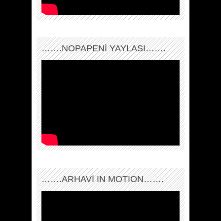
…….NOPAPENİ YAYLASI…….
…….ARHAVI IN MOTION…….