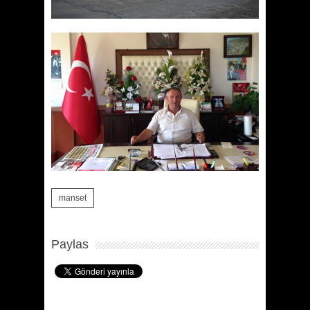
manset
Paylas