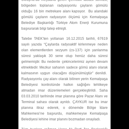
bölgeden toplanan radyasyonlu çayların gömülü
olduğu 16 bin metrekare alanı kapsıyor. Bu alandaki
gömülü çayların radyasyon ölçümü için Kemalpaşa
Belediye Başkanlığı Türkiye Atom Enerji Kurumuna
başvurarak bilgi talep etmişti.
Talebe TAEK’ten yollanan 16.12.2015 tarihli, 67619
sayılı yazıda “Çaylarda radyoaktif kirlenmeye neden
olan elementlerden sezyum (cs-137) için yarılanma
süresi yaklaşık 30 sene olup henüz daha süresi
gelmemiştir. Bu nedenle çekincelerimiz aynen devam
etmektedir. Mezkur sahanın sadece gömü alanı olarak
kalmasının uygun olacağını düşünülmüştür” denildi.
Radyasyonlu çay alanı olarak bilinen yerin Kemalpaşa
Belediyesi kontrolünde halkın sağlığını tehlikeye
atmadan imar düzenlemeleri gerçekleştirildi. Saha
03.03.2010 tarihinde imar planına göre Pazar Alanı ve
Terminal sahası olarak ayrıldı. ÇAYKUR ise bu imar
planına itiraz ederek, o dönemde Bölge İdare
Mahkemesi’ne başvurdu, mahkemeyse Kemalpaşa
Belediyesi lehine imar planını bozmadan onayladı.