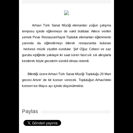
Arhavi Türk Sanat Müziği elemanları yoğun çalışma
temposu içinde eğlenmeye de vakit buldular. Ailece verilen
yemek Pınar Restaurant’taydı.Topluluk elemanları eğlenmenin
yanında da eğlendirmeyi bilerek restaurantta bulunan
herkese müzik ziyafeti sundular. Şef Oğuz Cebeci ve saz
gurubu eşliğinde yaklaşık iki saat süren fasıl sık sık alkışlarla
kesilerek böyle gecelerin sürekli olması istendi.
Bilindiği üzere Arhavi Türk Sanat Müziği Topluluğu 20 Mart
gecesi Artvin’ de bir konser verecek. Topluluğun Arhavi’deki
konseri ise Mayıs ayı içinde düşünülmekte.
Paylas