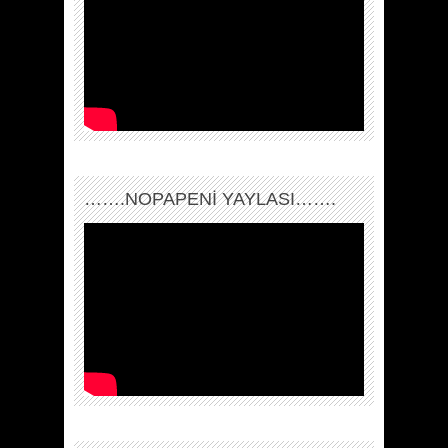
…….NOPAPENİ YAYLASI…….