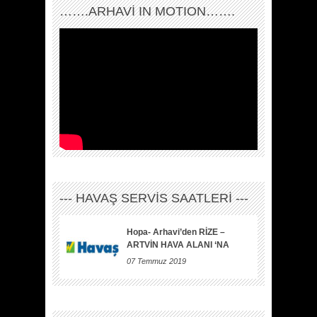
…….ARHAVI IN MOTION…….
--- HAVAŞ SERVİS SAATLERİ ---
Hopa- Arhavi’den RİZE –
ARTVİN HAVA ALANI ‘NA
07 Temmuz 2019