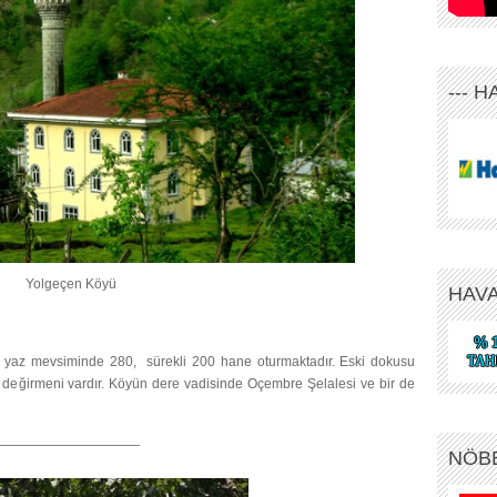
--- 
Yolgeçen Köyü
HAV
de yaz mevsiminde 280, sürekli 200 hane oturmaktadır. Eski dokusu
değirmeni vardır. Köyün dere vadisinde Oçembre Şelalesi ve bir de
———————————
NÖB