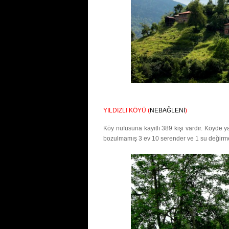
YILDIZLI KÖYÜ (
NEBAĞLENİ
)
Köy nufusuna kayıtlı 389 kişi vardır. Köyde 
bozulmamış 3 ev 10 serender ve 1 su değirme