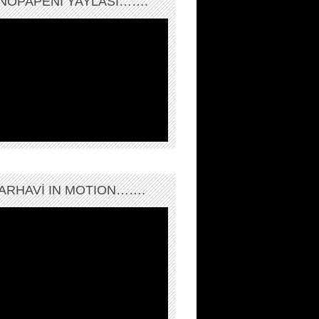
NOPAPENİ YAYLASI…….
ARHAVI IN MOTION…….