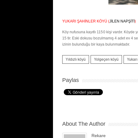
YUKARI ŞAHİNLER KÖYÜ (
JİLEN NAPŞİTİ
)
Köy nufusuna kayıtlı 1150 kişi vardır. Köyde y
15 tir. Eski dokusu bozulmamış 4 adet ev 4 se
izinin bulunduğu bir kaya bulunmaktadır.
Yıldızlı köyü
Yolgeçen köyü
Yukarı
Paylas
About The Author
Rekare