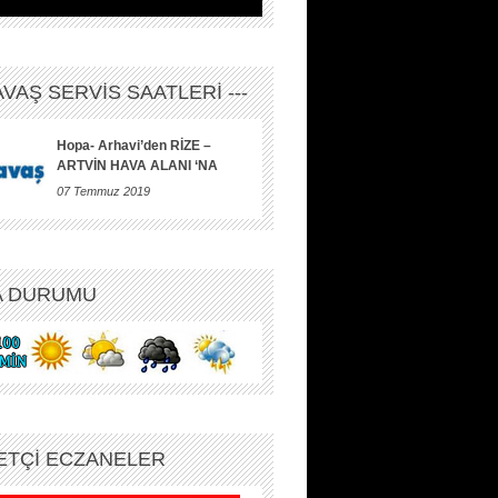
HAVAŞ SERVİS SAATLERİ ---
Hopa- Arhavi’den RİZE –
ARTVİN HAVA ALANI ‘NA
07 Temmuz 2019
A DURUMU
ETÇİ ECZANELER