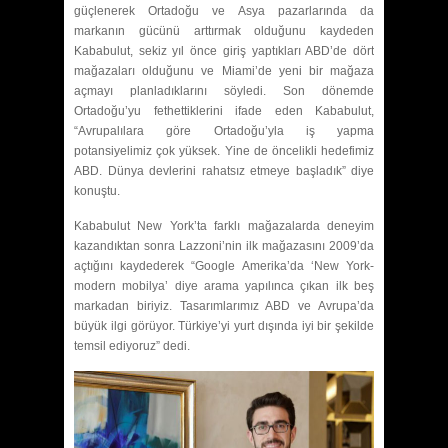
güçlenerek Ortadoğu ve Asya pazarlarında da
markanın gücünü arttırmak olduğunu kaydeden
Kababulut, sekiz yıl önce giriş yaptıkları ABD’de dört
mağazaları olduğunu ve Miami’de yeni bir mağaza
açmayı planladıklarını söyledi. Son dönemde
Ortadoğu’yu fethettiklerini ifade eden Kababulut,
“Avrupalılara göre Ortadoğu’yla iş yapma
potansiyelimiz çok yüksek. Yine de öncelikli hedefimiz
ABD. Dünya devlerini rahatsız etmeye başladık” diye
konuştu.
Kababulut New York’ta farklı mağazalarda deneyim
kazandıktan sonra Lazzoni’nin ilk mağazasını 2009’da
açtığını kaydederek “Google Amerika’da ‘New York-
modern mobilya’ diye arama yapılınca çıkan ilk beş
markadan biriyiz. Tasarımlarımız ABD ve Avrupa’da
büyük ilgi görüyor. Türkiye’yi yurt dışında iyi bir şekilde
temsil ediyoruz” dedi.