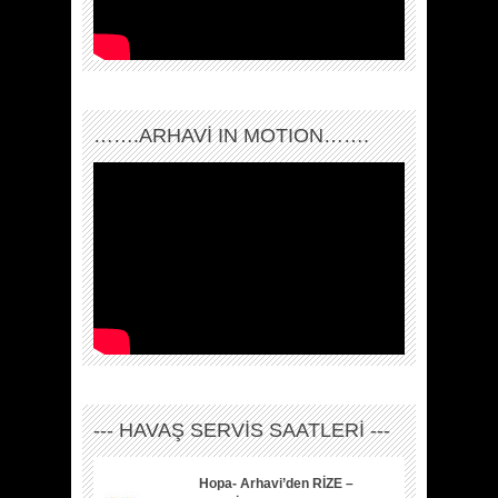
…….ARHAVI IN MOTION…….
--- HAVAŞ SERVİS SAATLERİ ---
Hopa- Arhavi’den RİZE –