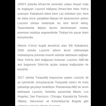
1950’li yıllarda Arhavi’de serender ustası Hasan Usta
ile başlayan Lazzoni hikâyesi, Arhavi’den New York’a
uzanıyor. Kababulut ailesi hem Laz oldukları için, hem
de daha önce çalıştıkları İtalyan bir tasarımcının adının
Lazzoni olması nedeniyle bu ismi tercih etmiş.
Tasarımlarda İtalyan tarzını benimseyen marka,
premium mobilya segmentinde Türkiye’nin pazar lideri
konumunda.
Ailenin 4’üncü kuşak temsilcisi olan Efe Kababulut,
2000 yılında Lazzoni adının tescil edilmesiyle
markalaşma yolunda önemli adımlar atılmasını sağladı.
New York’ta dört mağazası bulunan Lazzoni, ABD’de
asıl başarısını Soho’da açılan popup mağazaları ile
kazandı.
2017 yılında Turquality başvurusu yapan Lazzoni, iki
ay içerisinde sonuçlanacak Turquality süreci ile hızla
yükselişe geçmeyi hedefliyor. Planlarında ABD ile sınırlı
kalmayan Lazzoni, Amerika pazarında Miami, Los
Angeles, San Francisco, Chicago; Kanada’da Toronto,
Ottawa, Vancouver ve Kolombiya’da Bogota gibi