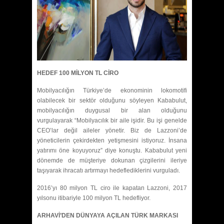
HEDEF 100 MİLYON TL CİRO
Mobilyacılığın Türkiye’de ekonominin lokomotifi
olabilecek bir sektör olduğunu söyleyen Kababulut,
mobilyacılığın duygusal bir alan olduğunu
vurgulayarak “Mobilyacılık bir aile işidir. Bu işi genelde
CEO’lar değil aileler yönetir. Biz de Lazzoni’de
yöneticilerin çekirdekten yetişmesini istiyoruz. İnsana
yatırımı öne koyuyoruz” diye konuştu. Kababulut yeni
dönemde de müşteriye dokunan çizgilerini ileriye
taşıyarak ihracatı artırmayı hedeflediklerini vurguladı.
2016’yı 80 milyon TL ciro ile kapatan Lazzoni, 2017
yılsonu itibariyle 100 milyon TL hedefliyor.
ARHAVİ’DEN DÜNYAYA AÇILAN TÜRK MARKASI