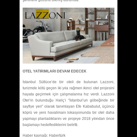
şehirlere gözünü dikmiş durumda.
OTEL YATIRIMLARI DEVAM EDECEK
İstanbul Sütlüce’de bir oteli de bulunan Lazzoni,
turizmde kötü geçen iki yıla rağmen ikinci otel projesini
hayata geçirmek için çalışmalarına hız verdi. Lazzoni
Otel’in bulunduğu Haliç’i “İstanbul’un göbeğinde bir
sayfiye yeri” olarak tanımlayan Efe Kababulut, üçüncü
köprü ve yeni havalimanı lokasyonunda bir otel daha
yapmayı planladıklarını ve projeye 2018 yılından önce
başlamayı hedeflediklerini belirtti.
Haber kaynağı: Habertürk