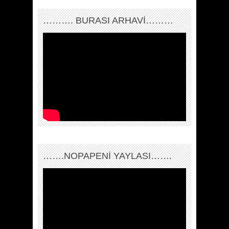
………. BURASI ARHAVİ………
…….NOPAPENİ YAYLASI…….