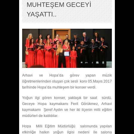
MUHTEŞEM GECEYİ
YAŞATTI..
Arhavi ve Hopa’da görev yapan müzik
öğretmenlerinden oluşan çok sesli koro 05.Mayıs 2017
tarihinde Hopa’da muhteşem bir konser verdi.
Yoğun ilgi gören konser, yaklaşık bir saat sürdü.
Geceye Hopa kaymakamı Ferit Görükmez, Arhavi
kaymakamı Şeref Aydın ve her iki ilçenin milli eğitim
müdürleri de katıldılar.
Hopa Milli Eğitim Müdürlüğü salonunda yapılan
etkinliğe halkın yoğun ilgisi nedeni ile salona