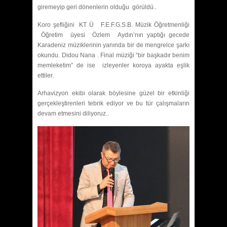
giremeyip geri dönenlerin olduğu görüldü..
Koro şefliğini KT Ü F.E.F.G.S.B. Müzik Öğretmenliği
Öğretim üyesi Özlem Aydın’nın yaptığı gecede
Karadeniz müziklerinin yanında bir de mengrelce şarkı
okundu. Didou Nana . Final müziği “bir başkadır benim
memleketim” de ise izleyenler koroya ayakta eşlik
ettiler.
Arhavizyon ekibi olarak böylesine güzel bir etkinliği
gerçekleştirenleri tebrik ediyor ve bu tür çalışmaların
devam etmesini diliyoruz..