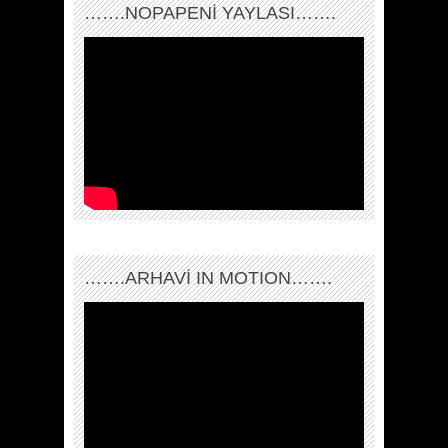
…….NOPAPENİ YAYLASI…….
…….ARHAVI IN MOTION…….